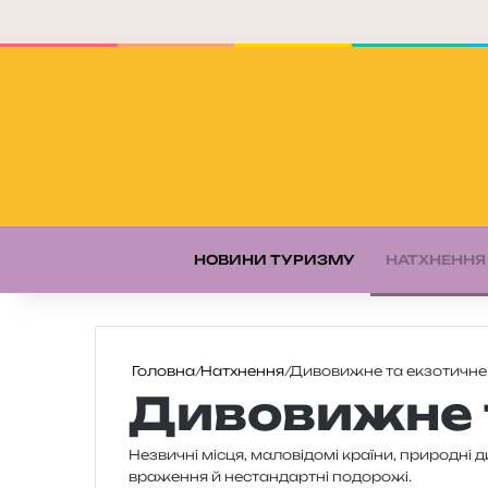
НОВИНИ ТУРИЗМУ
НАТХНЕННЯ
Головна
/
Натхнення
/
Дивовижне та екзотичне
Дивовижне 
Незвичні місця, мало­ві­до­мі кра­ї­ни, при­ро­дні
вра­же­н­ня й нестан­дар­тні подорожі.