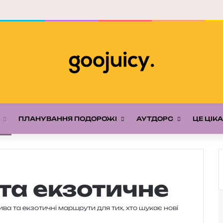
ПЛАНУВАННЯ ПОДОРОЖІ
АУТДОРС
ЦЕ ЦІК
та екзотичне
 дива та екзо­ти­чні мар­шру­ти для тих, хто шукає нові