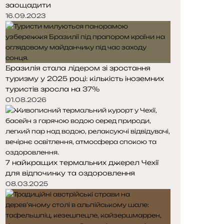
заощадити
о
о
16.09.2023
р
р
і
і
н
н
к
к
а
а
Бразилія стала лідером зі зростання
туризму у 2025 році: кількість іноземних
туристів зросла на 37%
01.08.2026
7 найкращих термальних джерел Чехії
для відпочинку та оздоровлення
08.03.2025