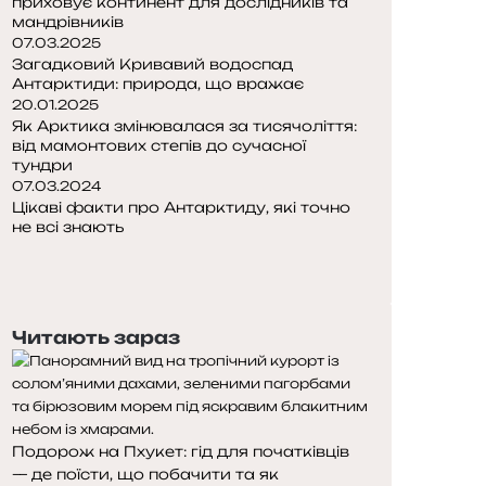
приховує континент для дослідників та
мандрівників
07.03.2025
Загадковий Кривавий водоспад
Антарктиди: природа, що вражає
20.01.2025
Як Арктика змінювалася за тисячоліття:
від мамонтових степів до сучасної
тундри
07.03.2024
Цікаві факти про Антарктиду, які точно
не всі знають
П
о
Н
п
а
е
с
Читають зараз
р
т
е
у
д
п
н
н
я
а
Подорож на Пхукет: гід для початківців
с
с
— де поїсти, що побачити та як
т
т