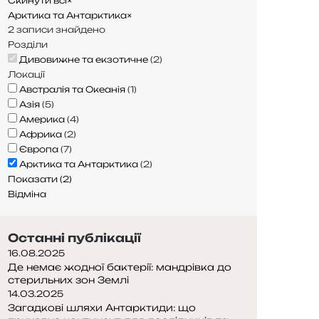
Скинути всі
×
Арктика та Антарктика
×
2
записи знайдено
Розділи
Дивовижне та екзотичне
(
2
)
Локації
Австралія та Океанія
(
1
)
Азія
(
5
)
Америка
(
4
)
Африка
(
2
)
Європа
(
7
)
Арктика та Антарктика
(
2
)
Показати
(
2
)
Відміна
Останні публікації
16.08.2025
Де немає жодної бактерії: мандрівка до
стерильних зон Землі
14.03.2025
Загадкові шляхи Антарктиди: що