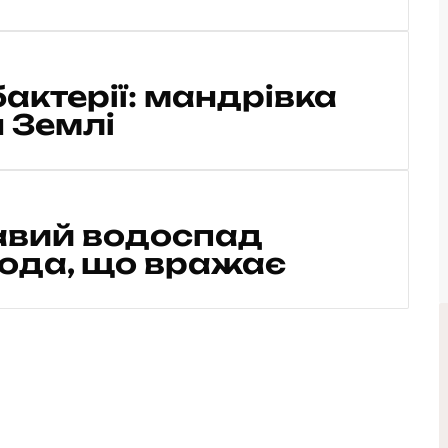
актерії: мандрівка
 Землі
авий водоспад
ода, що вражає