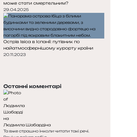
може стати смертельним?
29.04.2025
Острів Івіса в Іспанії: путівник по
найатмосфернішому курорту країни
20.11.2023
П
о
Н
п
а
е
с
Останні коментарі
р
т
е
у
д
п
н
н
я
а
с
с
Людмила Шабардіна
т
т
Та вже страшно інколи читати такі речі.
о
о