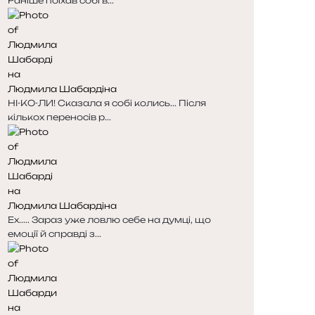
Раніше поїхав собі в...
р
р
і
і
н
н
к
к
а
а
Людмила Шабардіна
НІ-КО-ЛИ! Сказала я собі колись... Після
кількох переносів р...
Людмила Шабардіна
Ех..... Зараз уже ловлю себе на думці, що
емоції й справді з...