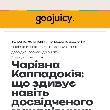
Меню
П
Головна
/
Натхнення
/
Природа та екологія
/
Чарівна Каппадокія: що здивує навіть
досвідченого мандрівника
Природа та екологія
Чарівна
Каппадокія:
що здивує
навіть
досвідченого