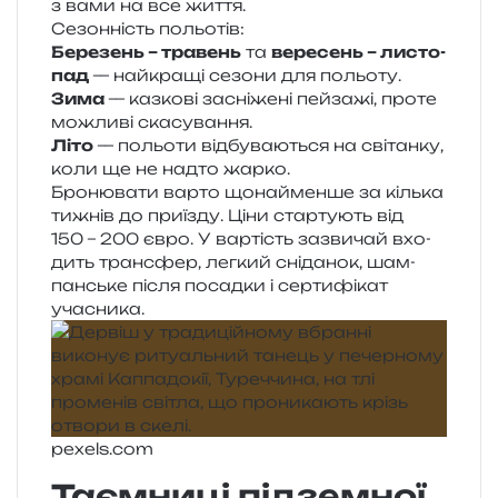
з вами на все життя.
Сезонність польо­тів:
Березень – тра­вень
та
вере­сень – листо­
пад
— най­кра­щі сезо­ни для польоту.
Зима
— каз­ко­ві засні­же­ні пей­за­жі, проте
можли­ві скасування.
Літо
— польо­ти від­бу­ва­ю­ться на сві­тан­ку,
коли ще не надто жарко.
Бронювати варто щонай­мен­ше за кіль­ка
тижнів до при­їзду. Ціни стар­ту­ють від
150 – 200 євро. У вар­тість зазви­чай вхо­
дить трансфер, лег­кий сні­да­нок, шам­
пан­ське після посад­ки і сер­ти­фі­кат
учасника.
pexels​.com
Таємниці підземної