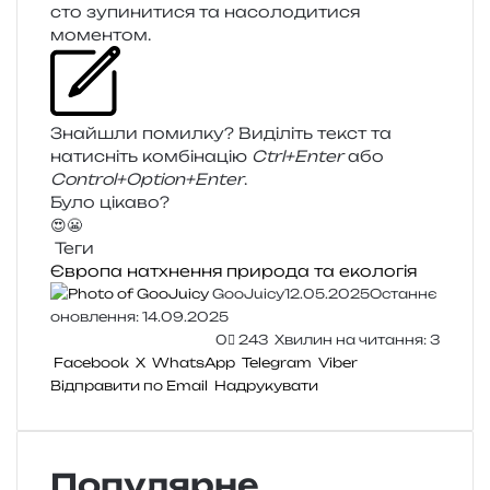
сто зупи­ни­ти­ся та насо­ло­ди­ти­ся
моментом.
Знайшли помил­ку? Виділіть текст та
нати­сніть ком­бі­на­цію
Ctrl+Enter
або
Control+Option+Enter
.
Було цікаво?
😍
😬
Теги
Європа
натхнення
природа та екологія
GooJuicy
12.05.2025
Останнє
оновлення: 14.09.2025
0
243
Хвилин на читання: 3
Facebook
X
WhatsApp
Telegram
Viber
Відправити по Email
Надрукувати
Популярне