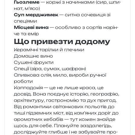
Гьозлеме
— коржі з начин­ка­ми (сир, шпи­
нат, м’ясо)
Суп мер­джи­мек
— ситна соче­ви­ця зі
спеціями
Місцеві вина
— осо­бли­во з сор­тів нарін­
че та емір
Що привезти додому
Керамічні таріл­ки й глечики
Домашнє вино
Сушені фру­кти
Спеції (зіра, сумах, шафран)
Оливкова олія, мило, виро­би ручної
роботи
Каппадокія — це не лише краса, це
досвід. Вона поєд­нує істо­рію, гео­гра­фію,
архі­те­кту­ру, гастро­но­мію та дух при­год.
Від роман­ти­ки сві­тан­ко­вих польо­тів до
тиші під­зем­них міст, від кам’яних доріг до
аро­ма­тних кеба­бів — тут кожен зна­йде
щось для себе. Плануйте зазда­ле­гідь,
дослі­джуй­те глиб­ше і не забу­вай­те про­