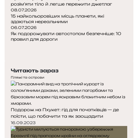
розім’яти тіло й легше пережити джетлаг
08.07.2026
15 найкольоровіших місць планети, які
здаються нереальними
06.07.2026
Як подорожувати автостопом безпечніше: 10
правил для дороги
Попередня
сторінка
Наступна
сторінка
Читають зараз
Пляжі та острови
Подорож на Пхукет: гід для початківців — де
поїсти, що побачити та як заощадити
16.09.2023