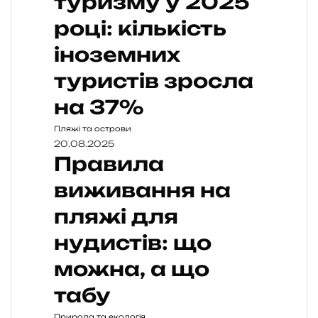
туризму у 2025
році: кількість
іноземних
туристів зросла
на 37%
Пляжі та острови
20.08.2025
Правила
виживання на
пляжі для
нудистів: що
можна, а що
табу
Природа та екологія