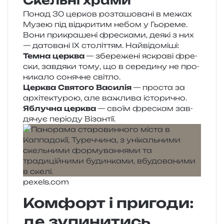
Скельні храми
Понад 30 цер­ков роз­та­шо­ва­ні в межах
Музею під від­кри­тим небом у Гьореме.
Вони при­кра­ше­ні фре­ска­ми, деякі з них
— дато­ва­ні IX сто­лі­т­тям. Найвідоміші:
Темна цер­ква
— збе­ре­же­ні яскра­ві фре­
ски, зав­дя­ки тому, що в сере­ди­ну не про­
ни­ка­ло соня­чне світло.
Церква Святого Василія
— про­ста за
архі­те­кту­рою, але важли­ва історично.
Яблучна цер­ква
— своїм фре­скам зав­
дя­чує пері­о­ду Візантії.
pexels​.com
Комфорт і пригоди:
де зупинитись