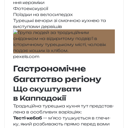
н­ня кераміки
Фотоекскурсії
Поїздки на велосипедах
Турецькі вечо­ри зі сма­чною кухнею та
висту­па­ми дервішів
pexels​.com
Гастрономічне
багатство регіону
Що скуштувати
в Каппадокії
Традиційна туре­цька кухня тут пред­став­
ле­на в осо­бли­вих варіаціях:
Тесті-кебаб
— м’ясо тушку­є­ться в гле­чи­
ку, який роз­би­ва­ють прямо перед вами