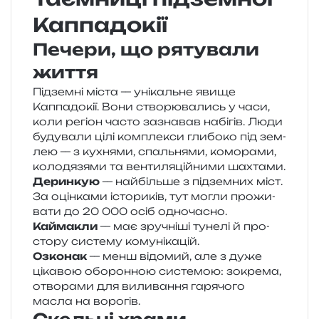
Каппадокії
Печери, що рятували
життя
Підземні міста — уні­каль­не явище
Каппадокії. Вони ство­рю­ва­лись у часи,
коли регіон часто зазна­вав набі­гів. Люди
буду­ва­ли цілі ком­пле­кси гли­бо­ко під зем­
лею — з кухня­ми, спаль­ня­ми, комо­ра­ми,
коло­дя­зя­ми та вен­ти­ля­цій­ни­ми шахтами.
Деринкую
— най­біль­ше з під­зем­них міст.
За оцін­ка­ми істо­ри­ків, тут могли про­жи­
ва­ти до 20 000 осіб одночасно.
Каймакли
— має зру­чні­ші туне­лі й про­
сто­ру систе­му комунікацій.
Озконак
— менш відо­мий, але з дуже
ціка­вою обо­рон­ною систе­мою: зокре­ма,
отво­ра­ми для вили­ва­н­ня гаря­чо­го
масла на ворогів.