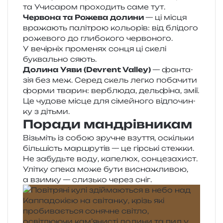
та Учисаром про­хо­дить саме тут.
Червона та Рожева доли­ни
— ці місця
вра­жа­ють палі­трою кольо­рів: від блі­до­го
роже­во­го до гли­бо­ко­го чер­во­но­го.
У вечір­ніх про­ме­нях сонця ці скелі
букваль­но сяють.
Долина Уяви (Devrent Valley)
— фан­та­
зія без меж. Серед скель легко поба­чи­ти
форми тва­рин: вер­блю­да, дель­фі­на, змії.
Це чудо­ве місце для сімей­но­го від­по­чин­
ку з дітьми.
Поради мандрівникам
Візьміть із собою зру­чне взу­т­тя, оскіль­ки
біль­шість мар­шру­тів — це гір­ські стеж­ки.
Не забудь­те воду, капе­люх, сон­це­за­хист.
Улітку спека може бути висна­жли­вою,
а взим­ку — слизь­ко через сніг.