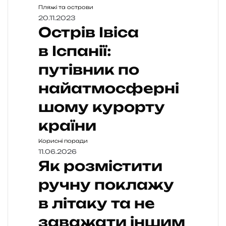
Пляжі та острови
20.11.2023
Острів Івіса
в Іспанії:
путівник по
найатмосферні
шому курорту
країни
Корисні поради
11.06.2026
Як розмістити
ручну поклажу
в літаку та не
заважати іншим