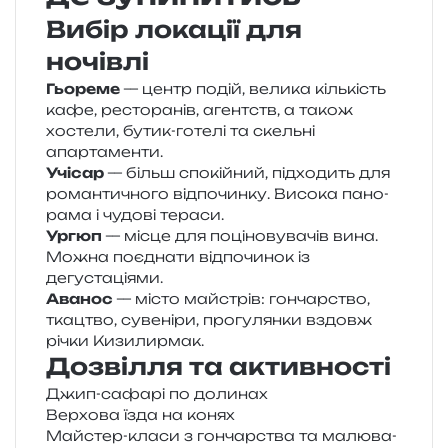
Вибір локації для
ночівлі
Гьореме
— центр подій, вели­ка кіль­кість
кафе, ресто­ра­нів, агентств, а також
хосте­ли, бутик-готе­лі та скель­ні
апартаменти.
Учісар
— більш спо­кій­ний, під­хо­дить для
роман­ти­чно­го від­по­чин­ку. Висока пано­
ра­ма і чудо­ві тераси.
Ургюп
— місце для поці­но­ву­ва­чів вина.
Можна поєд­на­ти від­по­чи­нок із
дегустаціями.
Аванос
— місто май­стрів: гон­чар­ство,
тка­цтво, суве­ні­ри, про­гу­лян­ки вздовж
річки Кизилирмак.
Дозвілля та активності
Джип-сафа­рі по долинах
Верхова їзда на конях
Майстер-класи з гон­чар­ства та малю­ва­