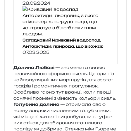
28.09.2024
Загадковий Кривавий водоспад
Антарктиди: природа, що вражає
07.03.2025
Долина Любові
— зна­ме­ни­та своєю
незви­чай­ною фор­мою скель. Це один із
най­по­пу­ляр­ні­ших мар­шру­тів для фото­
гра­фів і роман­ти­чних про­гу­ля­нок.
Особливо гарно тут вран­ці, коли перші
соня­чні про­ме­ні змі­ню­ють кольо­ри скель.
Голубина доли­на
— отри­ма­ла свою
назву зав­дя­ки числен­ним голуб’ятням,
які місце­ві жите­лі видов­бу­ва­ли в туфо­
вих сті­нах для зби­ра­н­ня пта­ши­но­го
послі­ду як добри­ва. Стежка між Гьореме