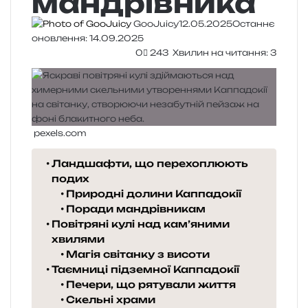
мандрівника
GooJuicy
12.05.2025
Останнє
оновлення: 14.09.2025
0
243
Хвилин на читання: 3
pexels.com
Ландшафти, що перехоплюють
подих
Природні долини Каппадокії
Поради мандрівникам
Повітряні кулі над кам’яними
хвилями
Магія світанку з висоти
Таємниці підземної Каппадокії
Печери, що рятували життя
Скельні храми