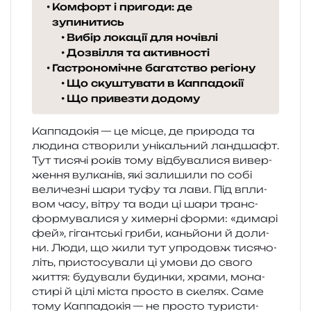
Комфорт і пригоди: де
зупинитись
Вибір локації для ночівлі
Дозвілля та активності
Гастрономічне багатство регіону
Що скуштувати в Каппадокії
Що привезти додому
Каппадокія — це місце, де при­ро­да та
люди­на ство­ри­ли уні­каль­ний ланд­шафт.
Тут тися­чі років тому від­бу­ва­ли­ся вивер­
же­н­ня вул­ка­нів, які зали­ши­ли по собі
вели­че­зні шари туфу та лави. Під впли­
вом часу, вітру та води ці шари транс­
фор­му­ва­ли­ся у химер­ні форми: «дима­рі
фей», гігант­ські гриби, кань­йо­ни й доли­
ни. Люди, що жили тут упро­довж тися­чо­
літь, при­сто­су­ва­ли ці умови до свого
життя: буду­ва­ли будин­ки, храми, мона­
сти­рі й цілі міста про­сто в ске­лях. Саме
тому Каппадокія — не про­сто тури­сти­