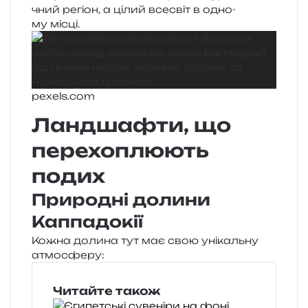
чний регіон, а цілий все­світ в одно­
му місці.
pexels​.com
Ландшафти, що
перехоплюють
подих
Природні долини
Каппадокії
Кожна доли­на тут має свою уні­каль­ну
атмосферу:
Читайте також