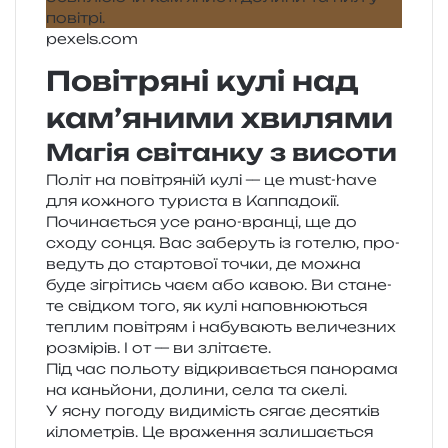
pexels​.com
Повітряні кулі над
кам’яними хвилями
Магія світанку з висоти
Політ на пові­тря­ній кулі — це must-have
для кожно­го тури­ста в Каппадокії.
Починається усе рано-вран­ці, ще до
сходу сонця. Вас забе­руть із готе­лю, про­
ве­дуть до стар­то­вої точки, де можна
буде зігрі­тись чаєм або кавою. Ви ста­не­
те свід­ком того, як кулі напов­ню­ю­ться
теплим пові­трям і набу­ва­ють вели­че­зних
роз­мі­рів. І от — ви злітаєте.
Під час польо­ту від­кри­ва­є­ться пано­ра­ма
на кань­йо­ни, доли­ни, села та скелі.
У ясну пого­ду види­мість сягає деся­тків
кіло­ме­трів. Це вра­же­н­ня зали­ша­є­ться