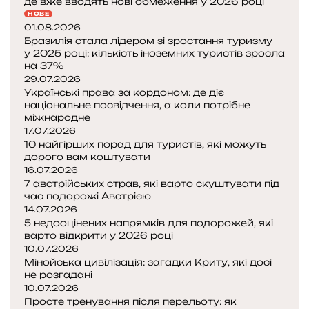
де вже вводять нові обмеження у 2026 році
г
НОВЕ
о
01.08.2026
п
Бразилія стала лідером зі зростання туризму
о
у 2025 році: кількість іноземних туристів зросла
б
на 37%
а
29.07.2026
ч
Українські права за кордоном: де діє
и
національне посвідчення, а коли потрібне
міжнародне
т
17.07.2026
и
10 найгірших порад для туристів, які можуть
п
дорого вам коштувати
і
16.07.2026
д
7 австрійських страв, які варто скуштувати під
ч
час подорожі Австрією
а
14.07.2026
с
5 недооцінених напрямків для подорожей, які
п
варто відкрити у 2026 році
10.07.2026
о
Мінойська цивілізація: загадки Криту, які досі
д
не розгадані
о
10.07.2026
р
Просте тренування після перельоту: як
о