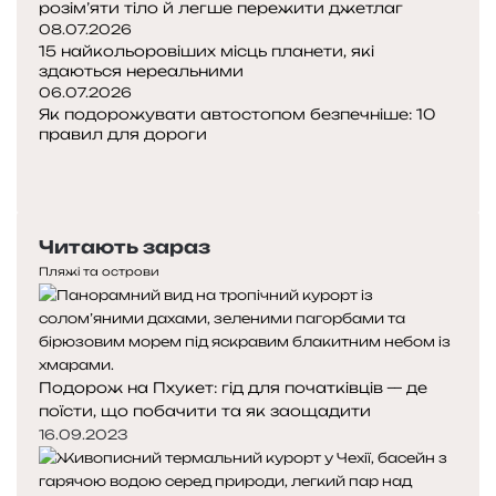
розім’яти тіло й легше пережити джетлаг
ж
08.07.2026
і
15 найкольоровіших місць планети, які
здаються нереальними
06.07.2026
Як подорожувати автостопом безпечніше: 10
правил для дороги
П
о
Н
п
а
е
с
Читають зараз
р
т
е
у
Пляжі та острови
д
п
н
н
я
а
с
с
Подорож на Пхукет: гід для початківців — де
т
т
поїсти, що побачити та як заощадити
о
о
р
р
16.09.2023
і
і
н
н