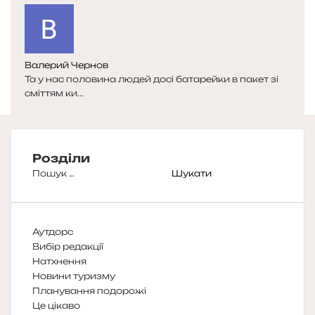
Валерий Чернов
Та у нас половина людей досі батарейки в пакет зі
сміттям ки...
Розділи
Пошук:
Аутдорс
Вибір редакції
Натхнення
Новини туризму
Планування подорожі
Це цікаво