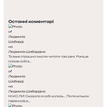
П
о
Н
п
а
е
с
Останні коментарі
р
т
е
у
д
п
н
н
я
а
с
с
Людмила Шабардіна
т
т
Та вже страшно інколи читати такі речі. Раніше
о
о
поїхав собі в...
р
р
і
і
н
н
к
к
а
а
Людмила Шабардіна
НІ-КО-ЛИ! Сказала я собі колись... Після кількох
переносів р...