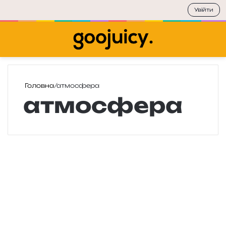
Увійти
Меню
П
Головна
/
атмосфера
атмосфера