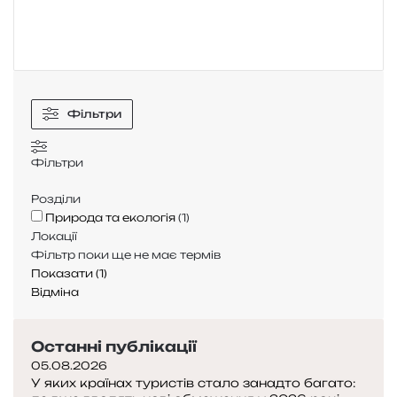
м
а
р
:
щ
о
Фільтри
ц
е
з
Фільтри
а
я
Розділи
в
Природа та екологія
(
1
)
и
Локації
щ
Фільтр поки ще не має термів
е
Показати
(
1
)
і
Відміна
д
Останні публікації
е
й
05.08.2026
о
У яких країнах туристів стало занадто багато: