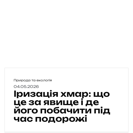
І
Природа та екологія
р
04.05.2026
Іризація хмар: що
и
з
це за явище і де
а
його побачити під
ц
час подорожі
і
я
х