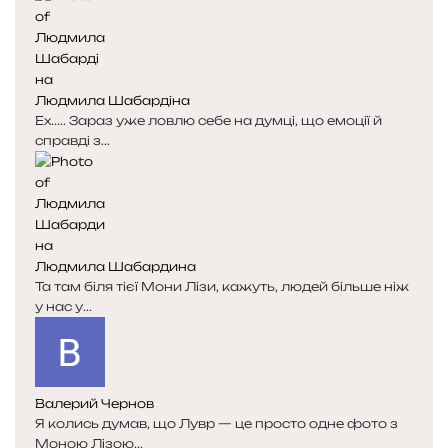
Людмила Шабардіна
Ех..... Зараз уже ловлю себе на думці, що емоції й
справді з...
Людмила Шабардина
Та там біля тієї Мони Лізи, кажуть, людей більше ніж
у нас у...
Валерий Чернов
Я колись думав, що Лувр — це просто одне фото з
Моною Лізою...