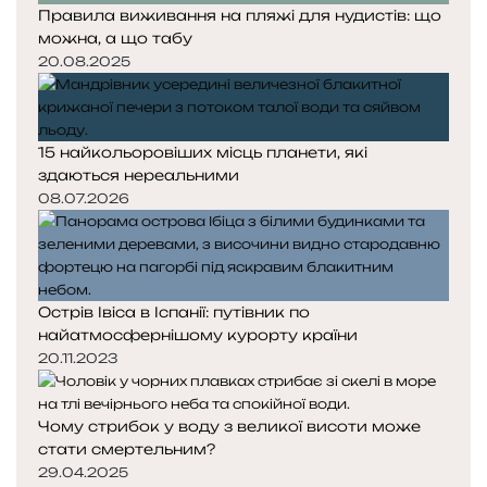
Правила виживання на пляжі для нудистів: що
можна, а що табу
20.08.2025
15 найкольоровіших місць планети, які
здаються нереальними
08.07.2026
Острів Івіса в Іспанії: путівник по
найатмосфернішому курорту країни
20.11.2023
Чому стрибок у воду з великої висоти може
стати смертельним?
29.04.2025