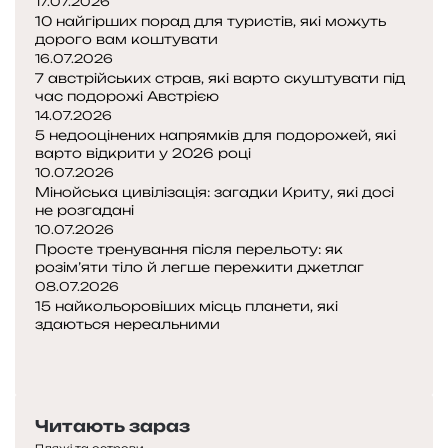
17.07.2026
о
10 найгірших порад для туристів, які можуть
дорого вам коштувати
ж
16.07.2026
е
7 австрійських страв, які варто скуштувати під
в
час подорожі Австрією
і
14.07.2026
д
5 недооцінених напрямків для подорожей, які
п
варто відкрити у 2026 році
р
10.07.2026
а
Мінойська цивілізація: загадки Криту, які досі
в
не розгадані
и
10.07.2026
Просте тренування після перельоту: як
т
розім’яти тіло й легше пережити джетлаг
и
08.07.2026
т
15 найкольоровіших місць планети, які
у
здаються нереальними
р
П
и
о
Н
с
п
а
т
е
с
а
Читають зараз
р
т
д
Пляжі та острови