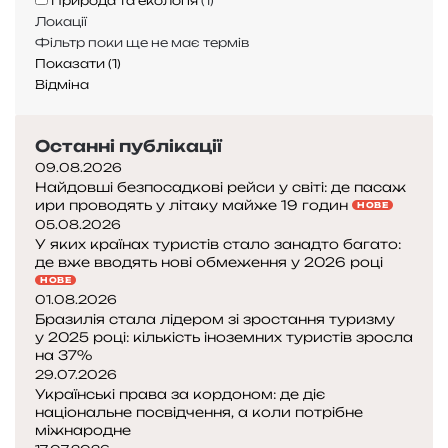
Природа та екологія
(
1
)
к
Локації
и
Фільтр поки ще не має термів
й
Показати
(
1
)
м
Відміна
о
р
с
Останні публікації
ь
09.08.2026
к
Найдовші безпосадкові рейси у світі: де пасаж
и
ири проводять у літаку майже 19 годин
НОВЕ
й
05.08.2026
б
У яких країнах туристів стало занадто багато:
о
де вже вводять нові обмеження у 2026 році
є
НОВЕ
ц
01.08.2026
Бразилія стала лідером зі зростання туризму
ь
у 2025 році: кількість іноземних туристів зросла
,
на 37%
я
29.07.2026
к
Українські права за кордоном: де діє
и
національне посвідчення, а коли потрібне
й
міжнародне
м