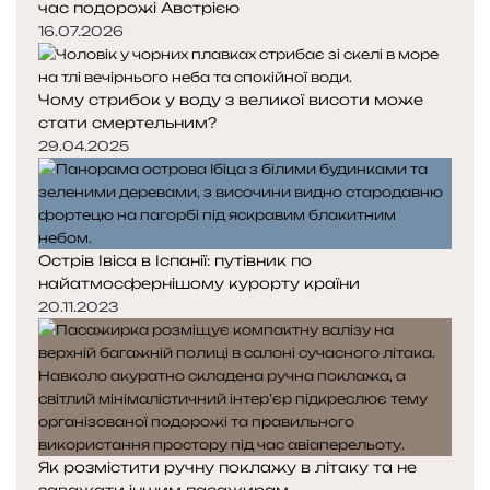
час подорожі Австрією
16.07.2026
Чому стрибок у воду з великої висоти може
стати смертельним?
29.04.2025
Острів Івіса в Іспанії: путівник по
найатмосфернішому курорту країни
20.11.2023
Як розмістити ручну поклажу в літаку та не
заважати іншим пасажирам