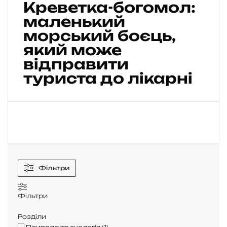
Креветка-богомол:
е
в
маленький
е
морський боєць,
т
який може
к
а
відправити
-
туриста до лікарні
б
о
г
о
м
о
л
:
м
Фільтри
а
л
Фільтри
е
н
Розділи
ь