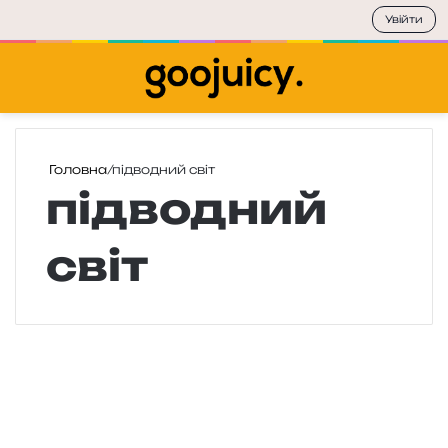
Увійти
Меню
П
Головна
/
підводний світ
підводний
світ