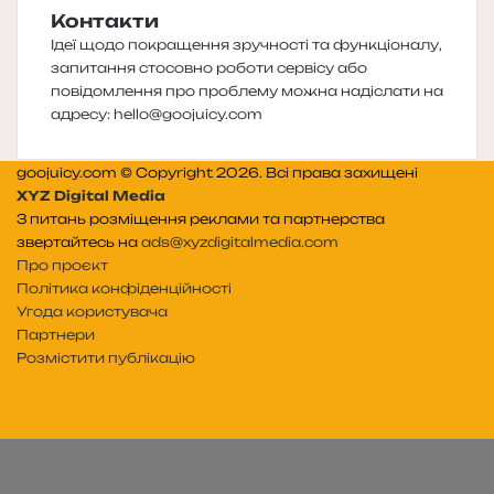
Контакти
Ідеї щодо покращення зручності та функціоналу,
запитання стосовно роботи сервісу або
повідомлення про проблему можна надіслати на
адресу:
hello@goojuicy.com
goojuicy.com © Copyright 2026. Всі права захищені
XYZ Digital Media
З питань розміщення реклами та партнерства
звертайтесь на
ads@xyzdigitalmedia.com
Про проєкт
Політика конфіденційності
Угода користувача
Партнери
Розмістити публікацію
Telegram
Patreon
RSS
e-
Читайте
mail
нас