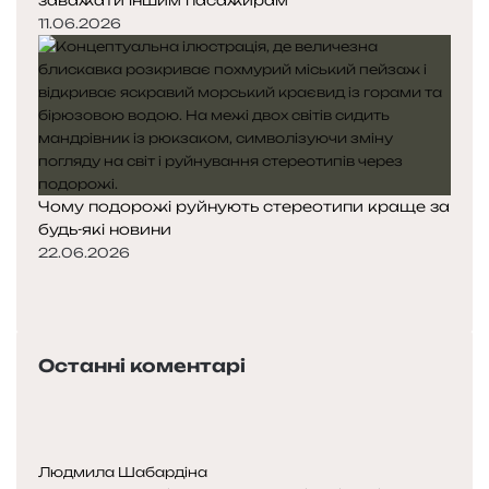
11.06.2026
Чому подорожі руйнують стереотипи краще за
будь-які новини
22.06.2026
П
о
Н
п
а
е
с
Останні коментарі
р
т
е
у
д
п
н
н
я
а
Людмила Шабардіна
с
с