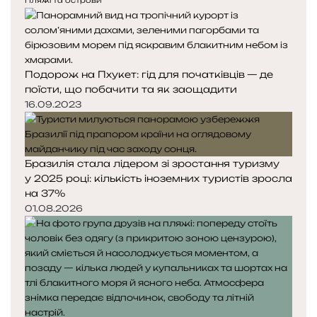
е
у
о
д
п
л
н
н
і
я
а
к
с
с
а
Подорож на Пхукет: гід для початківців — де
т
т
р
поїсти, що побачити та як заощадити
о
о
н
р
р
16.09.2023
і
і
і
н
н
к
к
Бразилія стала лідером зі зростання туризму
а
а
у 2025 році: кількість іноземних туристів зросла
на 37%
01.08.2026