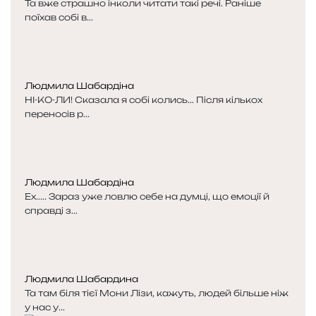
Та вже страшно інколи читати такі речі. Раніше
т
т
поїхав собі в...
о
о
р
р
і
і
н
н
к
к
Людмила Шабардіна
а
а
НІ-КО-ЛИ! Сказала я собі колись... Після кількох
переносів р...
Людмила Шабардіна
Ех..... Зараз уже ловлю себе на думці, що емоції й
справді з...
Людмила Шабардина
Та там біля тієї Мони Лізи, кажуть, людей більше ніж
у нас у...