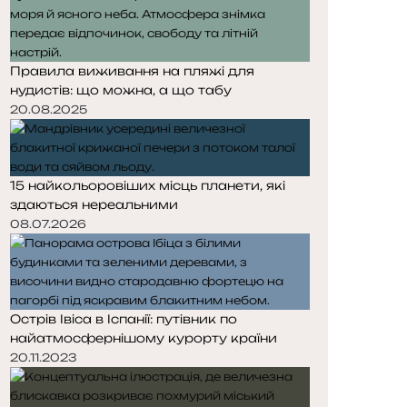
Правила виживання на пляжі для
нудистів: що можна, а що табу
20.08.2025
15 найкольоровіших місць планети, які
здаються нереальними
08.07.2026
Острів Івіса в Іспанії: путівник по
найатмосфернішому курорту країни
20.11.2023