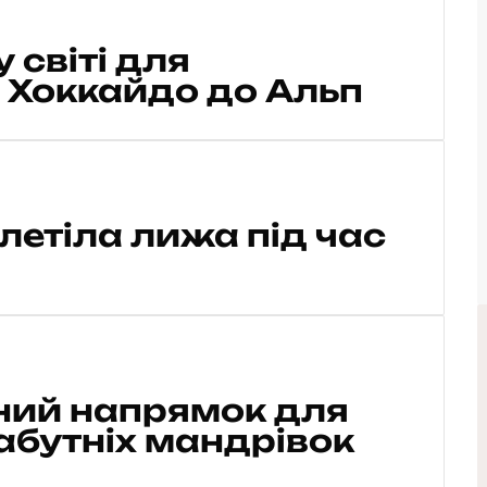
 світі для
д Хоккайдо до Альп
летіла лижа під час
ний напрямок для
абутніх мандрівок