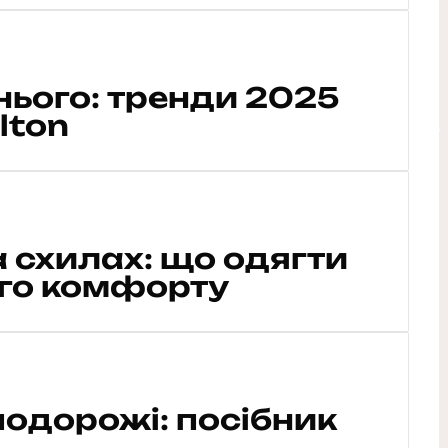
ього: тренди 2025
lton
 схилах: що одягти
го комфорту
одорожі: посібник