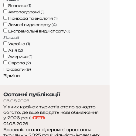
Безпека
(
1
)
Автоподорожі
(
1
)
Природа та екологія
(
1
)
Зимові види спорту
(
4
)
Екстремальні види спорту
(
1
)
Локації
Україна
(
1
)
Азія
(
2
)
Америка
(
1
)
Європа
(
2
)
Показати
(
9
)
Відміна
Останні публікації
05.08.2026
У яких країнах туристів стало занадто
багато: де вже вводять нові обмеження
у 2026 році
НОВЕ
01.08.2026
Бразилія стала лідером зі зростання
туризму у 2025 році: кількість іноземних