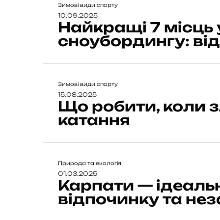
Н
Зимові види спорту
а
10.09.2025
Найкращі 7 місць у
й
к
сноубордингу: ві
р
а
щ
і
Щ
Зимові види спорту
7
о
15.08.2025
Що робити, коли з
р
м
о
катання
і
б
с
и
ц
т
ь
и
у
К
Природа та екологія
,
а
01.03.2025
к
с
Карпати — ідеаль
р
о
в
п
відпочинку та нез
л
і
а
и
т
т
з