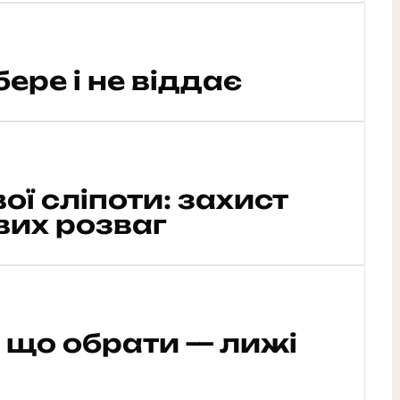
бере і не віддає
ої сліпоти: захист
вих розваг
 що обрати — лижі