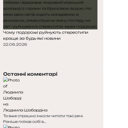
Чому подорожі руйнують стереотипи
краще за будь-які новини
22.06.2026
П
о
Н
п
а
е
с
Останні коментарі
р
т
е
у
д
п
н
н
я
а
с
с
Людмила Шабардіна
т
т
Та вже страшно інколи читати такі речі.
о
о
Раніше поїхав собі в...
р
р