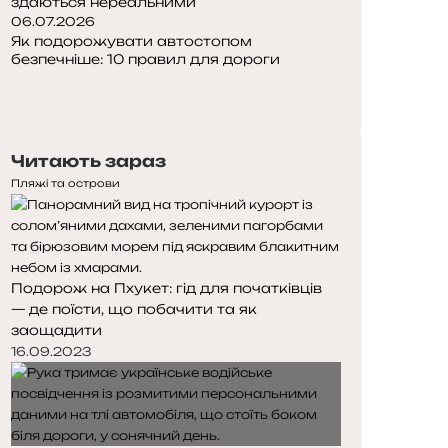
здаються нереальними
06.07.2026
Як подорожувати автостопом
безпечніше: 10 правил для дороги
П
о
Н
п
а
е
с
Читають зараз
р
т
е
у
Пляжі та острови
д
п
н
н
я
а
с
с
Подорож на Пхукет: гід для початківців
т
т
— де поїсти, що побачити та як
о
о
заощадити
р
р
і
і
16.09.2023
н
н
к
к
а
а