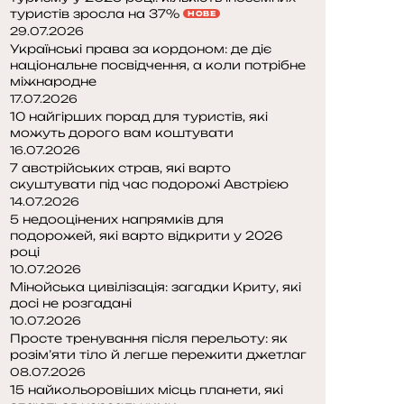
туристів зросла на 37%
НОВЕ
29.07.2026
Українські права за кордоном: де діє
національне посвідчення, а коли потрібне
міжнародне
17.07.2026
10 найгірших порад для туристів, які
можуть дорого вам коштувати
16.07.2026
7 австрійських страв, які варто
скуштувати під час подорожі Австрією
14.07.2026
5 недооцінених напрямків для
подорожей, які варто відкрити у 2026
році
10.07.2026
Мінойська цивілізація: загадки Криту, які
досі не розгадані
10.07.2026
Просте тренування після перельоту: як
розім’яти тіло й легше пережити джетлаг
08.07.2026
15 найкольоровіших місць планети, які