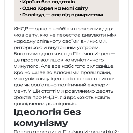
Країна без податків
Одна Корея на мапі світу
Голлівуд — але під прикриттям
КНДР — одна з най­більш закри­тих дер­
жав світу, яка не пере­стає диву­ва­ти між­
на­ро­дну спіль­но­ту сво­ї­ми вчин­ка­ми,
рито­ри­кою й вну­трі­шнім устро­єм.
Багатьом зда­є­ться, що Північна Корея —
це про­сто зали­шок кому­ні­сти­чно­го
мину­ло­го. Але все наба­га­то скла­дні­ше.
Країна живе за вла­сни­ми пра­ви­ла­ми,
має уні­каль­ну іде­о­ло­гію та часто вигля­
дає як соці­аль­но-полі­ти­чний екс­пе­ри­
мент. У цій стат­ті ми роз­гля­не­мо десять
фактів про КНДР, які вра­жа­ють навіть
досвід­че­них дослідників.
Ідеологія без
комунізму
Попри сте­ре­о­ти­пи, Північна Корея офі­цій­