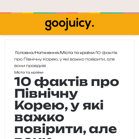
Меню
П
Головна
/
Натхнення
/
Міста та країни
/
10 фактів
про Північну Корею, у які важко повірити, але
вони правдиві
Міста та країни
10 фактів про
Північну
Корею, у які
важко
повірити, але