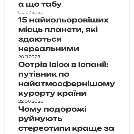
а що табу
08.07.2026
15 найкольоровіших
місць планети, які
здаються
нереальними
20.11.2023
Острів Івіса в Іспанії:
путівник по
найатмосфернішому
курорту країни
22.06.2026
Чому подорожі
руйнують
стереотипи краще за