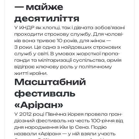
— майже
десятиліття
У КНДР як хло­пці, так і дів­ча­та зобов’язані
про­хо­ди­ти стро­ко­ву слу­жбу. Для чоло­ві­
ків вона три­ває 10 років, для жінок —
3 роки. Це одна з най­дов­ших стро­ко­вих
служб у світі. В умо­вах жорс­ткої про­па­
ган­ди та мілі­та­ри­за­ції суспіль­ства, армія
віді­грає клю­чо­ву роль у полі­ти­чно­му
житті країни.
Масштабний
фестиваль
«Аріран»
У 2012 році Північна Корея про­ве­ла гран­
діо­зний фести­валь на честь 100-річчя від
дня наро­дже­н­ня Кім Ір Сена. Подію
назва­ли «Аріран» — у ній взяли участь