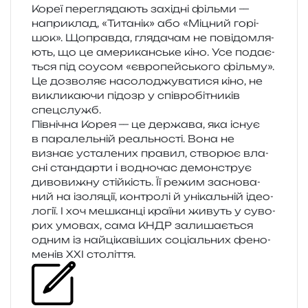
Кореї пере­гля­да­ють захі­дні філь­ми —
напри­клад, «Титанік» або «Міцний горі­
шок». Щоправда, гля­да­чам не пові­дом­ля­
ють, що це аме­ри­кан­ське кіно. Усе пода­є­
ться під соусом «євро­пей­сько­го філь­му».
Це дозво­ляє насо­ло­джу­ва­ти­ся кіно, не
викли­ка­ю­чи підозр у спів­ро­бі­тни­ків
спецслужб.
Північна Корея — це дер­жа­ва, яка існує
в пара­лель­ній реаль­но­сті. Вона не
визнає уста­ле­них пра­вил, ство­рює вла­
сні стан­дар­ти і водно­час демон­струє
диво­ви­жну стій­кість. Її режим засно­ва­
ний на ізо­ля­ції, кон­тро­лі й уні­каль­ній іде­о­
ло­гії. І хоч мешкан­ці кра­ї­ни живуть у суво­
рих умо­вах, сама КНДР зали­ша­є­ться
одним із най­ці­ка­ві­ших соці­аль­них фено­
ме­нів XXI століття.