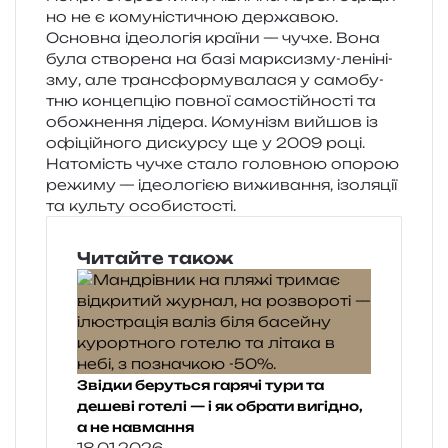
но не є кому­ні­сти­чною дер­жа­вою.
Основна іде­о­ло­гія кра­ї­ни — чучхе. Вона
була ство­ре­на на базі мар­кси­зму-лені­ні­
зму, але транс­фор­му­ва­ла­ся у само­бу­
тню кон­це­пцію пов­ної само­стій­но­сті та
обо­жне­н­ня ліде­ра. Комунізм вийшов із
офі­цій­но­го дискур­су ще у 2009 році.
Натомість чучхе стало голов­ною опо­рою
режи­му — іде­о­ло­гі­єю вижи­ва­н­ня, ізо­ля­ції
та куль­ту особистості.
Читайте також
Звідки беруться гарячі тури та
дешеві готелі — і як обрати вигідно,
а не навмання
18.01.2026