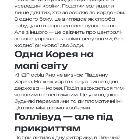
усе­ре­ди­ні кра­ї­ни. Податки зали­ши­ли
лише для тих, хто заро­бляє за кор­до­ном.
З одно­го боку, це вигля­дає як спро­ба
побу­ду­ва­ти спра­ве­дли­ве суспіль­ство.
Але з іншо­го — це свід­чить про цен­тра­лі­
зо­ва­не управ­лі­н­ня всіма ресур­са­ми, без
жодної рин­ко­вої свободи.
Одна Корея на
мапі світу
КНДР офі­цій­но не визнає Південну
Корею. На їхніх кар­тах існує лише одна
дер­жа­ва — Корея. Поділ вва­жа­є­ться тим­
ча­со­вим і неле­гі­тим­ним. Це ускла­днює
будь-які пере­мо­ви­ни та дипло­ма­ти­чні іні­
ці­а­ти­ви між двома країнами.
Голлівуд — але під
прикриттям
Попри анти­за­хі­дну рито­ри­ку, в Північній