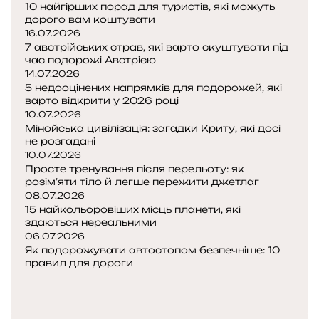
10 найгірших порад для туристів, які можуть
дорого вам коштувати
16.07.2026
7 австрійських страв, які варто скуштувати під
час подорожі Австрією
14.07.2026
5 недооцінених напрямків для подорожей, які
варто відкрити у 2026 році
10.07.2026
Мінойська цивілізація: загадки Криту, які досі
не розгадані
10.07.2026
Просте тренування після перельоту: як
розім’яти тіло й легше пережити джетлаг
08.07.2026
15 найкольоровіших місць планети, які
здаються нереальними
06.07.2026
Як подорожувати автостопом безпечніше: 10
правил для дороги
Попередня
сторінка
Наступна
сторінка