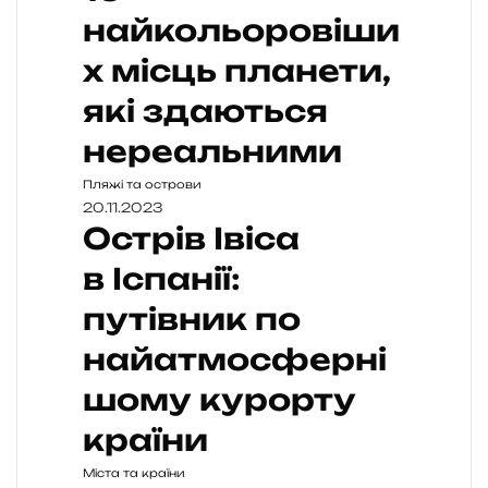
найкольоровіши
х місць планети,
які здаються
нереальними
Пляжі та острови
20.11.2023
Острів Івіса
в Іспанії:
путівник по
найатмосферні
шому курорту
країни
Міста та країни