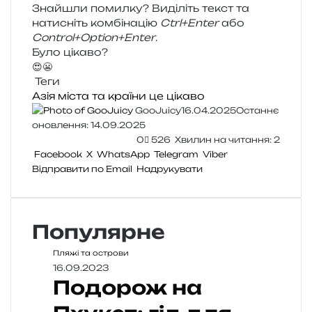
Знайшли помил­ку? Виділіть текст та
нати­сніть ком­бі­на­цію
Ctrl+Enter
або
Control+Option+Enter
.
Було цікаво?
😍
😬
Теги
Азія
міста та країни
це цікаво
GooJuicy
16.04.2025
Останнє
оновлення: 14.09.2025
0
526
Хвилин на читання: 2
Facebook
X
WhatsApp
Telegram
Viber
Відправити по Email
Надрукувати
Популярне
Пляжі та острови
16.09.2023
Подорож на