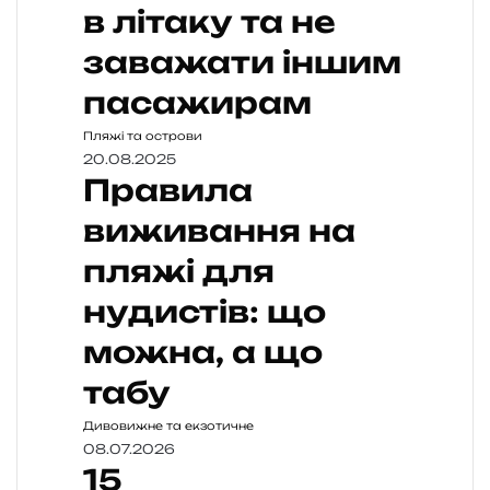
в літаку та не
заважати іншим
пасажирам
Пляжі та острови
20.08.2025
Правила
виживання на
пляжі для
нудистів: що
можна, а що
табу
Дивовижне та екзотичне
08.07.2026
15