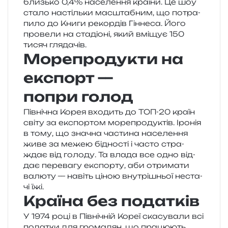
близь­ко 0,4% насе­ле­н­ня кра­ї­ни. Це шоу
стало настіль­ки мас­шта­бним, що потра­
пи­ло до Книги рекор­дів Гіннеса. Його
про­ве­ли на ста­діо­ні, який вмі­щує 150
тисяч глядачів.
Морепродукти на
експорт —
попри голод
Північна Корея вхо­дить до ТОП-20 країн
світу за екс­пор­том море­про­ду­ктів. Іронія
в тому, що зна­чна части­на насе­ле­н­ня
живе за межею бідно­сті і часто стра­
ждає від голо­ду. Та влада все одно від­
дає пере­ва­гу екс­пор­ту, аби отри­ма­ти
валю­ту — навіть ціною вну­трі­шньої неста­
чі їжі.
Країна без податків
У 1974 році в Північній Кореї ска­су­ва­ли всі
пода­тки для гро­ма­дян, що пра­цю­ють