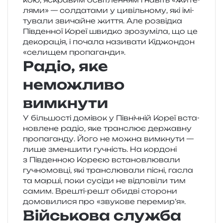
ля­ми» — сол­да­та­ми у цивіль­но­му, які імі­
ту­ва­ли зви­чай­не життя. Але роз­від­ка
Південної Кореї швид­ко зро­зумі­ла, що це
деко­ра­ція, і поча­ла нази­ва­ти Кіджондон
«сели­щем пропаганди».
Радіо, яке
неможливо
вимкнути
У біль­шо­сті домі­вок у Північній Кореї вста­
нов­ле­не радіо, яке транс­лює дер­жав­ну
про­па­ган­ду. Його не можна вимкну­ти —
лише змен­ши­ти гучність. На кор­до­ні
з Південною Кореєю вста­нов­лю­ва­ли
гучно­мов­ці, які транс­лю­ва­ли пісні, гасла
та марші, поки сусі­ди не від­по­ві­ли тим
самим. Врешті-решт оби­дві сто­ро­ни
домо­ви­ли­ся про «зву­ко­ве перемир’я».
Військова служба