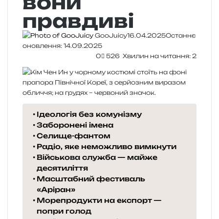
вони
правдиві
GooJuicy
16.04.2025
Останнє
оновлення: 14.09.2025
0
526
Хвилин на читання: 2
Ідеологія без комунізму
Заборонені імена
Селище-фантом
Радіо, яке неможливо вимкнути
Військова служба — майже
десятиліття
Масштабний фестиваль
«Аріран»
Морепродукти на експорт —
попри голод