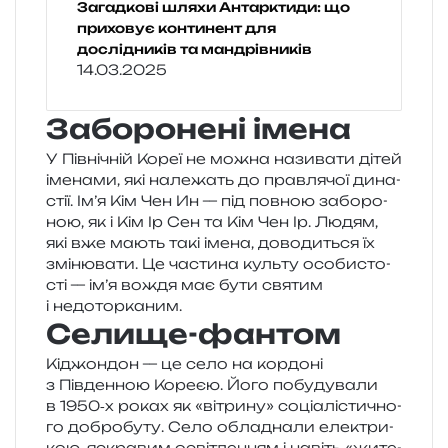
Загадкові шляхи Антарктиди: що
приховує континент для
дослідників та мандрівників
14.03.2025
Заборонені імена
У Північній Кореї не можна нази­ва­ти дітей
іме­на­ми, які нале­жать до прав­ля­чої дина­
стії. Ім’я Кім Чен Ин — під пов­ною забо­ро­
ною, як і Кім Ір Сен та Кім Чен Ір. Людям,
які вже мають такі імена, дово­ди­ться їх
змі­ню­ва­ти. Це части­на куль­ту осо­би­сто­
сті — ім’я вождя має бути свя­тим
і недоторканим.
Селище-фантом
Кіджондон — це село на кор­до­ні
з Південною Кореєю. Його побу­ду­ва­ли
в 1950‑х роках як «вітри­ну» соці­а­лі­сти­чно­
го добро­бу­ту. Село обла­дна­ли еле­ктри­
кою, яскра­вим осві­тле­н­ням і навіть «жите­