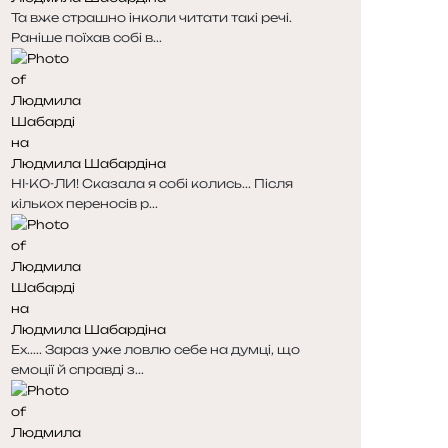
Та вже страшно інколи читати такі речі.
Раніше поїхав собі в...
Людмила Шабардіна
НІ-КО-ЛИ! Сказала я собі колись... Після
кількох переносів р...
Людмила Шабардіна
Ех..... Зараз уже ловлю себе на думці, що
емоції й справді з...