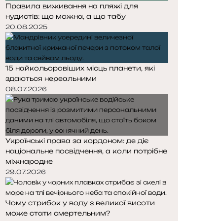
Правила виживання на пляжі для
нудистів: що можна, а що табу
20.08.2025
15 найкольоровіших місць планети, які
здаються нереальними
08.07.2026
Українські права за кордоном: де діє
національне посвідчення, а коли потрібне
міжнародне
29.07.2026
Чому стрибок у воду з великої висоти
може стати смертельним?