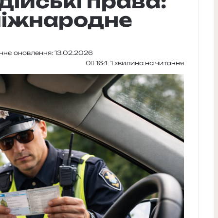
дійські права:
міжнародне
ннє оновлення: 13.02.2026
0
164
1 хвилина на читання