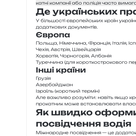
ка­тні ком­па­нії або полі­ція часто вима
Де українських пр
У біль­шо­сті євро­пей­ських країн укра­ї
дода­тко­вих документів.
Європа
Польща, Німеччина, Франція, Італія, Ісп
Чехія, Австрія, Швейцарія
Хорватія, Чорногорія, Албанія
Туреччина (для коро­тко­стро­ко­во­го п
Інші країни
Грузія
Азербайджан
Ізраїль (коро­ткий термін)
Але важли­во розу­мі­ти: навіть якщо кра
про­ка­тник може вста­нов­лю­ва­ти вла­
Як швидко оформ
посвідчення водія
Міжнародне посвід­че­н­ня — це дода­ток