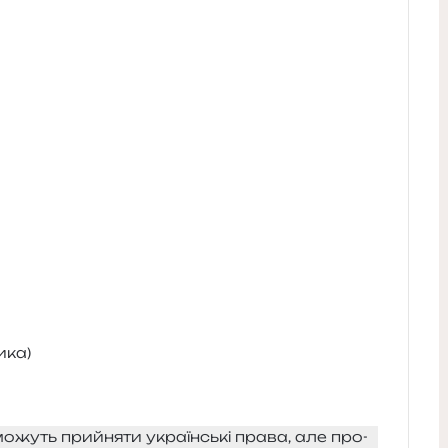
ика)
ожуть прийня­ти укра­їн­ські права, але про­