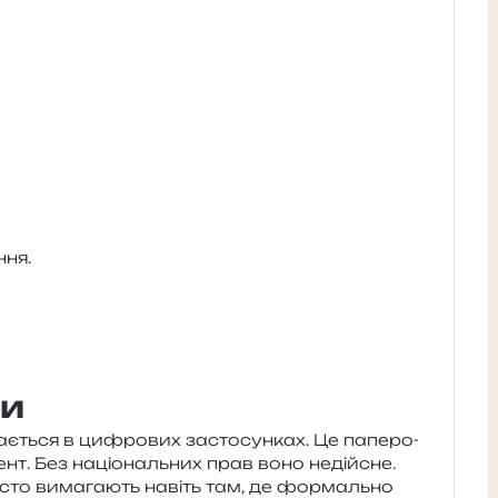
ння.
ти
­є­ться в цифро­вих засто­сун­ках. Це папе­ро­
мент. Без націо­наль­них прав воно недій­сне.
сто вима­га­ють навіть там, де фор­маль­но