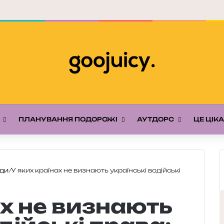
ПЛАНУВАННЯ ПОДОРОЖІ
АУТДОРС
ЦЕ ЦІК
ади
/
У яких країнах не визнають українські водійські
ах не визнають