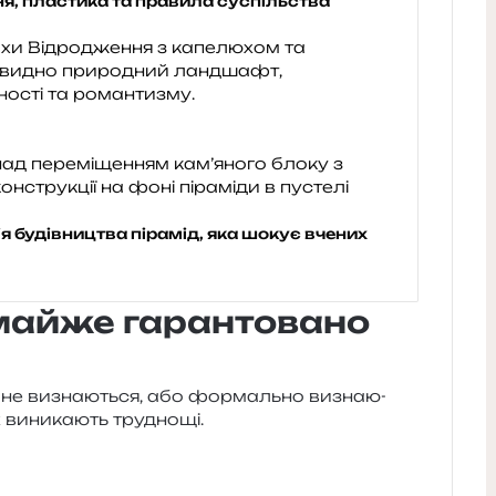
ня, пластика та правила суспільства
ія будівництва пірамід, яка шокує вчених
P майже гарантовано
 не визна­ю­ться, або фор­маль­но визна­ю­
х вини­ка­ють труднощі.