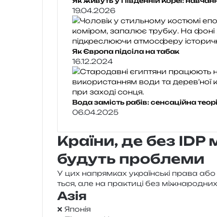
Як живуть у Південній Кореї: навчан
19.04.2026
Як Європа підсіла на табак
16.12.2024
Вода замість рабів: сенсаційна теор
06.04.2025
Країни, де без ID
будуть проблеми
У цих напрям­ках укра­їн­ські права або
ться, але на пра­кти­ці без між­на­ро­дни
Азія
❌ Японія