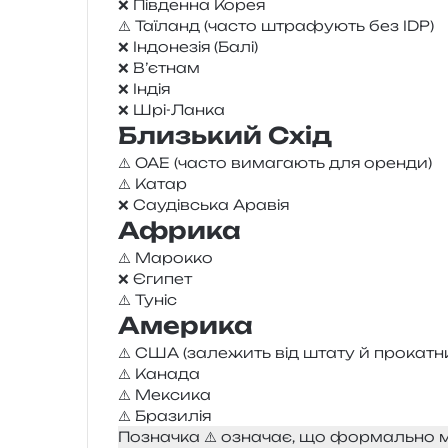
❌ Південна Корея
⚠️ Таїланд (часто штра­фу­ють без IDP)
❌ Індонезія (Балі)
❌ Вʼєтнам
❌ Індія
❌ Шрі-Ланка
Близький Схід
⚠️ ОАЕ (часто вима­га­ють для оренди)
⚠️ Катар
❌ Саудівська Аравія
Африка
⚠️ Марокко
❌ Єгипет
⚠️ Туніс
Америка
⚠️ США (зале­жить від штату й прокатн
⚠️ Канада
⚠️ Мексика
⚠️ Бразилія
Позначка ⚠️ озна­чає, що фор­маль­но м