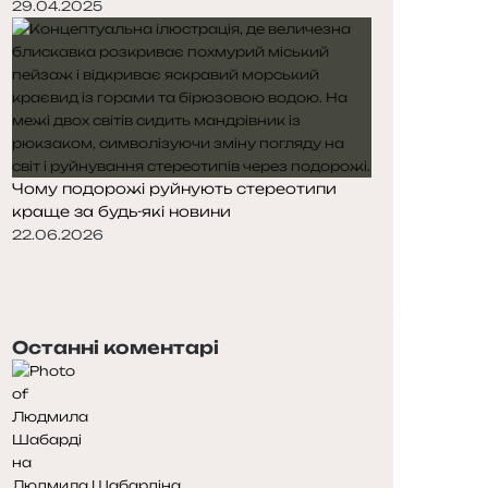
29.04.2025
Чому подорожі руйнують стереотипи
краще за будь-які новини
22.06.2026
Попередня
сторінка
Наступна
сторінка
Останні коментарі
Людмила Шабардіна