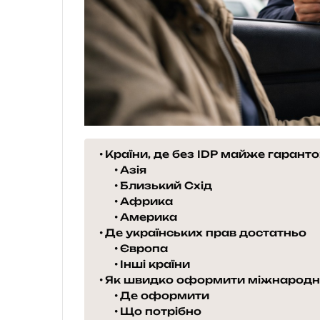
Країни, де без IDP майже гарант
Азія
Близький Схід
Африка
Америка
Де українських прав достатньо
Європа
Інші країни
Як швидко оформити міжнародне
Де оформити
Що потрібно