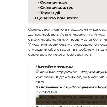
Скільки часу
Скільки коштує
Термін дії
Що варто пам’ятати
Орендувати авто в подо­ро­жі — це сво­бо
до трансфе­рів. Але є нюанс, який часто з
ських націо­наль­них прав може бути н
У части­ні країн без між­на­ро­дно­го посв
у маши­ні, або ство­рять про­бле­ми під 
саме варто перестрахуватися.
Читайте також
8 містичних місць Сполученого Коро
27.09.2024