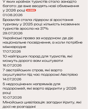
У яких країнах туристів стало занадто
багато: де вже вводять нові обмеження
у 2026 році
НОВЕ
01.08.2026
Бразилія стала лідером зі зростання
туризму у 2025 році: кількість іноземних
туристів зросла на 37%
29.07.2026
Українські права за кордоном: де діє
національне посвідчення, а коли потрібне
міжнародне
17.07.2026
10 найгірших порад для туристів, які
можуть дорого вам коштувати
16.07.2026
7 австрійських страв, які варто
скуштувати під час подорожі Австрією
14.07.2026
5 недооцінених напрямків для
подорожей, які варто відкрити у 2026
році
10.07.2026
Мінойська цивілізація: загадки Криту, які
досі не розгадані