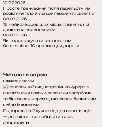
10.07.2026
Просте тренування після перельоту: як
розім’яти тіло й легше пережити джетлаг
08.07.2026
15 найкольоровіших місць планети, які
здаються нереальними
06.07.2026
Як подорожувати автостопом
безпечніше: 10 правил для дороги
Попередня
сторінка
Наступна
сторінка
Читають зараз
Пляжі та острови
Подорож на Пхукет: гід для початківців
— де поїсти, що побачити та як
заощадити