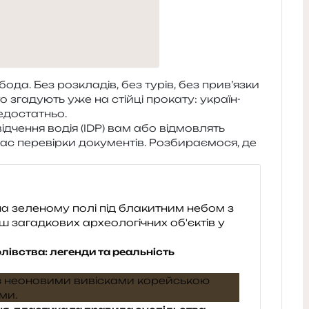
­да. Без роз­кла­дів, без турів, без прив’язки
га­ду­ють уже на стій­ці про­ка­ту: укра­їн­
едостатньо.
ід­че­н­ня водія (IDP) вам або від­мов­лять
час пере­вір­ки доку­мен­тів. Розбираємося, де
лівства: легенди та реальність