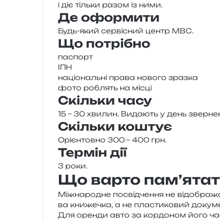
і діє тіль­ки разом із ними.
Де оформити
Будь-який сер­ві­сний центр МВС.
Що потрібно
паспорт
ІПН
націо­наль­ні права ново­го зразка
фото роблять на місці
Скільки часу
15 – 30 хви­лин. Видають у день зверне
Скільки коштує
Орієнтовно 300 – 400 грн.
Термін дії
3 роки.
Що варто пам’ята
Міжнародне посвід­че­н­ня не від­обра­жа
ва кни­же­чка, а не пла­сти­ко­вий доку­
Для орен­ди авто за кор­до­ном його ча