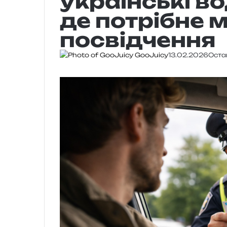
українські во
де потрібне 
посвідчення
GooJuicy
13.02.2026
Оста