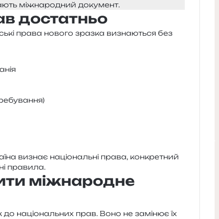
­га­ють між­на­ро­дний документ.
ав достатньо
н­ські права ново­го зраз­ка визна­ю­ться без
анія
еребування)
­ї­на визнає націо­наль­ні права, кон­кре­тний
сні правила.
ити міжнародне
 до націо­наль­них прав. Воно не замі­нює їх