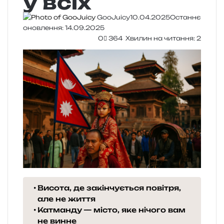
у всіх
GooJuicy
10.04.2025
Останнє
оновлення: 14.09.2025
0
364
Хвилин на читання: 2
Висота, де закінчується повітря,
але не життя
Катманду — місто, яке нічого вам
не винне