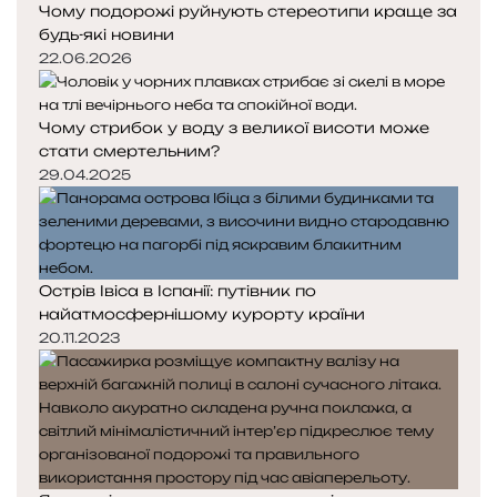
Чому подорожі руйнують стереотипи краще за
будь-які новини
22.06.2026
Чому стрибок у воду з великої висоти може
стати смертельним?
29.04.2025
Острів Івіса в Іспанії: путівник по
найатмосфернішому курорту країни
20.11.2023