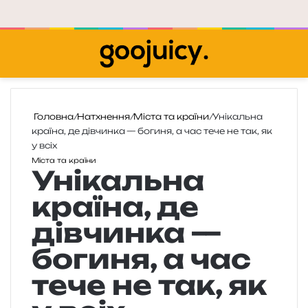
Меню
П
Головна
/
Натхнення
/
Міста та країни
/
Унікальна
країна, де дівчинка — богиня, а час тече не так, як
у всіх
Міста та країни
Унікальна
країна, де
дівчинка —
богиня, а час
тече не так, як