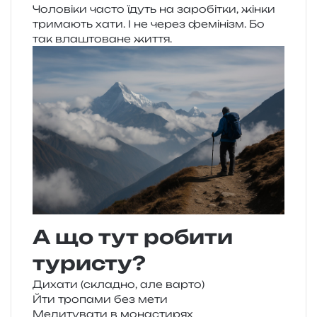
Чоловіки часто їдуть на заро­бі­тки, жінки
три­ма­ють хати. І не через фемі­нізм. Бо
так вла­што­ва­не життя.
А що тут робити
туристу?
Дихати (скла­дно, але варто)
Йти тро­па­ми без мети
Медитувати в монастирях