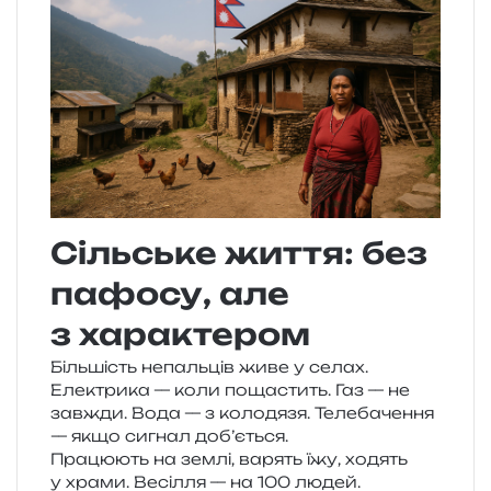
Сільське життя: без
пафосу, але
з характером
Більшість непаль­ців живе у селах.
Електрика — коли поща­стить. Газ — не
зав­жди. Вода — з коло­дя­зя. Телебачення
— якщо сигнал доб’ється.
Працюють на землі, варять їжу, ходять
у храми. Весілля — на 100 людей.