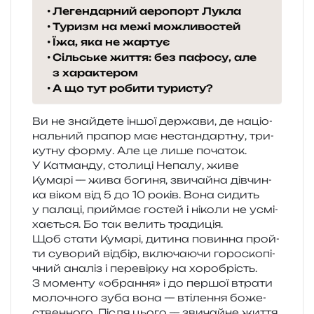
Легендарний аеропорт Лукла
Туризм на межі можливостей
Їжа, яка не жартує
Сільське життя: без пафосу, але
з характером
А що тут робити туристу?
Ви не зна­йде­те іншої дер­жа­ви, де націо­
наль­ний пра­пор має нестан­дар­тну, три­
ку­тну форму. Але це лише поча­ток.
У Катманду, сто­ли­ці Непалу, живе
Кумарі — жива боги­ня, зви­чай­на дів­чин­
ка віком від 5 до 10 років. Вона сидить
у пала­ці, при­ймає гостей і ніко­ли не усмі­
ха­є­ться. Бо так велить традиція.
Щоб стати Кумарі, дити­на повин­на прой­
ти суво­рий від­бір, вклю­ча­ю­чи горо­ско­пі­
чний ана­ліз і пере­вір­ку на хоро­брість.
З момен­ту «обра­н­ня» і до пер­шої втра­ти
моло­чно­го зуба вона — вті­ле­н­ня боже­
ствен­но­го. Після цього — зви­чай­не життя,