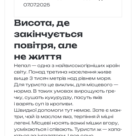
07.07.2025
Висота, де
закінчується
повітря, але
не життя
Непал — одна з най­ви­со­ко­гір­ні­ших країн
світу. Понад тре­ти­на насе­ле­н­ня живе
вище 3 тисяч метрів над рів­нем моря.
Для тури­ста це виклик, для місце­во­го —
норма. В таких умо­вах виро­щу­ють гре­
чку, сушать куку­ру­дзу, пасуть яків
і варять суп із кропиви.
Швидкої допо­мо­ги тут немає. Зате є ман­
три, чай із маслом яка, тер­пі­н­ня й міцні
леге­ні. Місцеві носять важкі мішки вгору,
усмі­ха­ю­ться і спів­а­ють. Туристи ж — хапа­
ю­ться за інга­ля­то­ри. І все одно