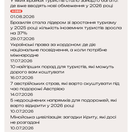
У яких країнах туристів стало занадто багато:
де вже вводять нові обмеження у 2026 році
НОВЕ
01.08.2026
Бразилія стала лідером зі зростання туризму
у 2025 році: кількість іноземних туристів зросла
на 37%
29.07.2026
Українські права за кордоном: де діє
національне посвідчення, а коли потрібне
міжнародне
17.07.2026
10 найгірших порад для туристів, які можуть
дорого вам коштувати
16.07.2026
7 австрійських страв, які варто скуштувати під
час подорожі Австрією
14.07.2026
5 недооцінених напрямків для подорожей, які
варто відкрити у 2026 році
10.07.2026
Мінойська цивілізація: загадки Криту, які досі
не розгадані
10.07.2026