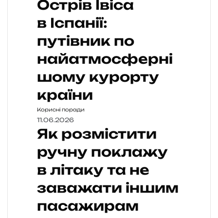
Острів Івіса
в Іспанії:
путівник по
найатмосферні
шому курорту
країни
Корисні поради
11.06.2026
Як розмістити
ручну поклажу
в літаку та не
заважати іншим
пасажирам