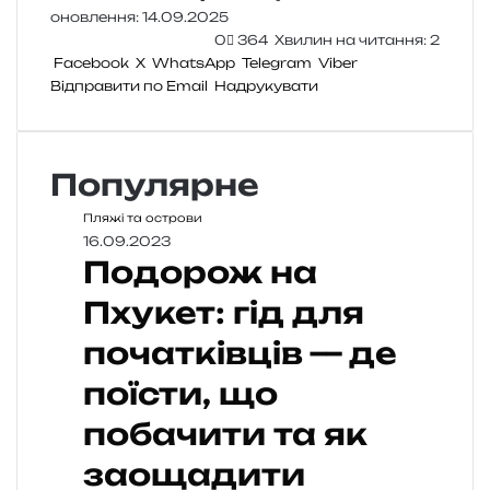
оновлення: 14.09.2025
0
364
Хвилин на читання: 2
Facebook
X
WhatsApp
Telegram
Viber
Відправити по Email
Надрукувати
Популярне
Пляжі та острови
16.09.2023
Подорож на
Пхукет: гід для
початківців — де
поїсти, що
побачити та як
заощадити