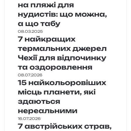
на пляжі для
нудистів: що можна,
а що табу
08.03.2025
7 найкращих
термальних джерел
Чехії для відпочинку
та оздоровлення
08.07.2026
15 найкольоровіших
місць планети, які
здаються
нереальними
16.07.2026
7 австрійських страв,