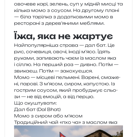
Їжа, яка не жартує
Найпопулярніша стра­ва — дал бат. Це
рис, соче­ви­ця, овочі, іноді м’ясо. Їдять
рука­ми, запи­ва­ють чаєм із маслом яка
і сіллю. На пер­ший раз — дивно. Потім —
зви­ка­єш. Потім — закохуєшся.
Момо — місце­ві пель­ме­ні. Варені, сма­же­
ні, паро­ві. З м’ясом, сиром, капу­стою. Із
гострим соусом, який про­бу­джує сльо­
зи — не від емо­цій, а від перцю.
Що ску­шту­ва­ти:
Дал бат (Dal Bhat)
Момо з сиром або м’ясом
Традиційний чай «пхо ча» з маслом яка