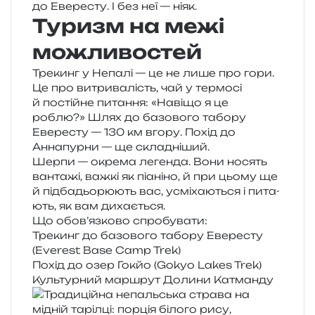
до Евересту. І без неї — ніяк.
Туризм на межі
можливостей
Трекинг у Непалі — це не лише про гори.
Це про витри­ва­лість, чай у тер­мо­сі
й постій­не пита­н­ня: «Навіщо я це
роблю?» Шлях до базо­во­го табо­ру
Евересту — 130 км вгору. Похід до
Аннапурни — ще складніший.
Шерпи — окре­ма леген­да. Вони носять
ван­та­жі, важкі як піа­ні­но, й при цьому ще
й під­ба­дьо­рю­ють вас, усмі­ха­ю­ться і пита­
ють, як вам дихається.
Що обов’язково спробувати:
Трекинг до базо­во­го табо­ру Евересту
(Everest Base Camp Trek)
Похід до озер Гокйо (Gokyo Lakes Trek)
Культурний мар­шрут Долини Катманду