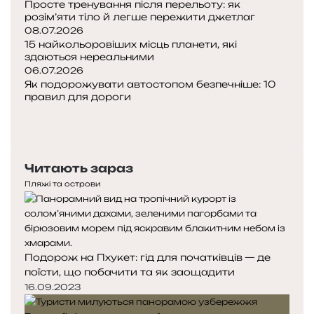
Просте тренування після перельоту: як
розім’яти тіло й легше пережити джетлаг
08.07.2026
15 найкольоровіших місць планети, які
здаються нереальними
06.07.2026
Як подорожувати автостопом безпечніше: 10
правил для дороги
Попередня
сторінка
Наступна
сторінка
Читають зараз
Пляжі та острови
Подорож на Пхукет: гід для початківців — де
поїсти, що побачити та як заощадити
16.09.2023