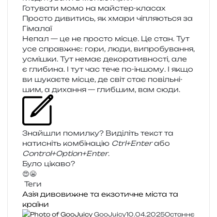
Готувати момо на майстер-класах
Просто диви­тись, як хмари чіпля­ю­ться за
Гімалаї
Непал — це не про­сто місце. Це стан. Тут
усе справ­жнє: гори, люди, випро­бу­ва­н­ня,
усмі­шки. Тут немає деко­ра­тив­но­сті, але
є гли­би­на. І тут час тече по-іншо­му. І якщо
ви шука­є­те місце, де світ стає повіль­ні­
шим, а диха­н­ня — глиб­шим, вам сюди.
Знайшли помил­ку? Виділіть текст та
нати­сніть ком­бі­на­цію
Ctrl+Enter
або
Control+Option+Enter
.
Було цікаво?
😍
😬
Теги
Азія
дивовижне та екзотичне
міста та
країни
GooJuicy
10.04.2025
Останнє