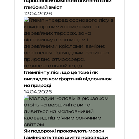
і крашанки: символи свята та їхній
глибокий зміст
12.04.2026
Глемпінг у лісі: що це таке і як
виглядає комфортний відпочинок
на природі
14.04.2026
Як подорожі прокачують мозок
і змінюють твоє життя назавжди