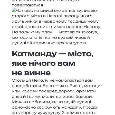
повертаються.
Катманду — місто,
яке нічого вам
не винне
Столиця Непалу не нама­га­є­ться вам
спо­до­ба­ти­ся. Вона — як є. Рикші, мото­ци­
кли, коро­ви посе­ред доро­ги, аро­ма­ти
спе­цій і диму, моли­тви, хаос, база­ри.
Можна поба­чи­ти, як на одній вули­ці
одно­ча­сно фар­бу­ють ман­да­лу, про­да­
ють варе­ну куку­ру­дзу й зні­ма­ють кліп.