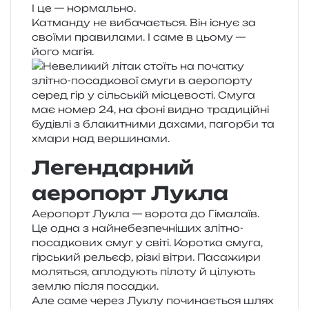
І це — нормально.
Катманду не виба­ча­є­ться. Він існує за
сво­ї­ми пра­ви­ла­ми. І саме в цьому —
його магія.
Легендарний
аеропорт Лукла
Аеропорт Лукла — воро­та до Гімалаїв.
Це одна з най­не­без­пе­чні­ших злі­тно-
посад­ко­вих смуг у світі. Коротка смуга,
гір­ський рельєф, різкі вітри. Пасажири
моля­ться, апло­ду­ють піло­ту й цілу­ють
землю після посадки.
Але саме через Луклу почи­на­є­ться шлях