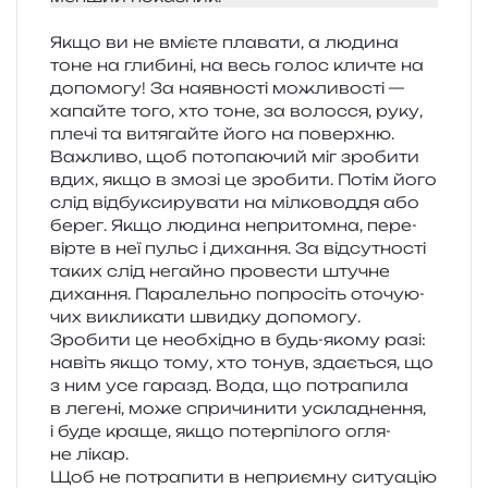
Якщо ви не вмі­є­те пла­ва­ти, а люди­на
тоне на гли­би­ні, на весь голос кли­чте на
допо­мо­гу! За наяв­но­сті можли­во­сті —
хапай­те того, хто тоне, за волос­ся, руку,
плечі та витя­гай­те його на поверх­ню.
Важливо, щоб пото­па­ю­чий міг зро­би­ти
вдих, якщо в змозі це зро­би­ти. Потім його
слід від­бу­кси­ру­ва­ти на міл­ко­во­д­дя або
берег. Якщо люди­на непри­том­на, пере­
вір­те в неї пульс і диха­н­ня. За від­су­тно­сті
таких слід негай­но про­ве­сти шту­чне
диха­н­ня. Паралельно попро­сіть ото­чу­ю­
чих викли­ка­ти швид­ку допо­мо­гу.
Зробити це необ­хі­дно в будь-якому разі:
навіть якщо тому, хто тонув, зда­є­ться, що
з ним усе гаразд. Вода, що потра­пи­ла
в леге­ні, може спри­чи­ни­ти ускла­дне­н­ня,
і буде краще, якщо потер­пі­ло­го огля­
не лікар.
Щоб не потра­пи­ти в непри­єм­ну ситу­а­цію