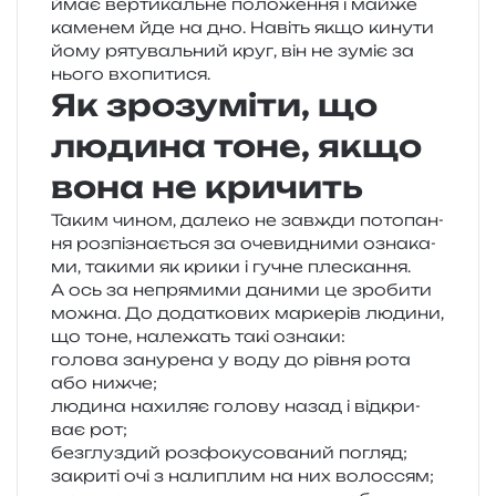
ймає вер­ти­каль­не поло­же­н­ня і майже
каме­нем йде на дно. Навіть якщо кину­ти
йому ряту­валь­ний круг, він не зуміє за
нього вхопитися.
Як зрозуміти, що
людина тоне, якщо
вона не кричить
Таким чином, дале­ко не зав­жди пото­па­н­
ня роз­пі­зна­є­ться за оче­ви­дни­ми озна­ка­
ми, таки­ми як крики і гучне пле­ска­н­ня.
А ось за непря­ми­ми дани­ми це зро­би­ти
можна. До дода­тко­вих мар­ке­рів люди­ни,
що тоне, нале­жать такі ознаки:
голо­ва зану­ре­на у воду до рівня рота
або нижче;
люди­на нахи­ляє голо­ву назад і від­кри­
ває рот;
без­глу­здий роз­фо­ку­со­ва­ний погляд;
закри­ті очі з нали­плим на них волоссям;