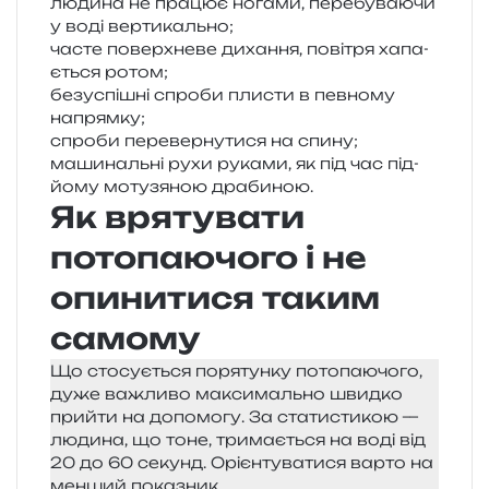
люди­на не пра­цює нога­ми, пере­бу­ва­ю­чи
у воді вертикально;
часте поверх­не­ве диха­н­ня, пові­тря хапа­
є­ться ротом;
без­успі­шні спро­би пли­сти в пев­но­му
напрямку;
спро­би пере­вер­ну­ти­ся на спину;
маши­наль­ні рухи рука­ми, як під час під­
йо­му моту­зя­ною драбиною.
Як врятувати
потопаючого і не
опинитися таким
самому
Що сто­су­є­ться поря­тун­ку пото­па­ю­чо­го,
дуже важли­во макси­маль­но швид­ко
при­йти на допо­мо­гу. За ста­ти­сти­кою —
люди­на, що тоне, три­ма­є­ться на воді від
20 до 60 секунд. Орієнтуватися варто на
мен­ший показник.