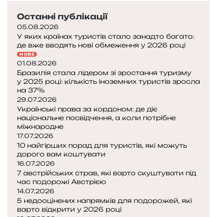
Останні публікації
05.08.2026
У яких країнах туристів стало занадто багато:
де вже вводять нові обмеження у 2026 році
НОВЕ
01.08.2026
Бразилія стала лідером зі зростання туризму
у 2025 році: кількість іноземних туристів зросла
на 37%
29.07.2026
Українські права за кордоном: де діє
національне посвідчення, а коли потрібне
міжнародне
17.07.2026
10 найгірших порад для туристів, які можуть
дорого вам коштувати
16.07.2026
7 австрійських страв, які варто скуштувати під
час подорожі Австрією
14.07.2026
5 недооцінених напрямків для подорожей, які
варто відкрити у 2026 році