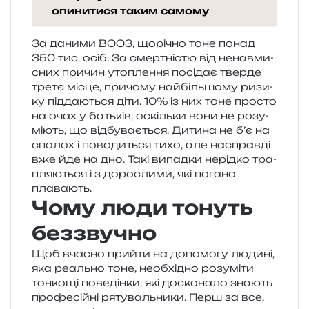
опинитися таким самому
За дани­ми ВООЗ, щорі­чно тоне понад
350 тис. осіб. За смер­тні­стю від ненав­ми­
сних при­чин уто­пле­н­ня посі­дає твер­де
третє місце, при­чо­му най­біль­шо­му ризи­
ку під­да­ю­ться діти. 10% із них тоне про­сто
на очах у батьків, оскіль­ки вони не розу­
мі­ють, що від­бу­ва­є­ться. Дитина не б’є на
спо­лох і пово­ди­ться тихо, але насправ­ді
вже йде на дно. Такі випад­ки нерід­ко тра­
пля­ю­ться і з доро­сли­ми, які пога­но
плавають.
Чому люди тонуть
беззвучно
Щоб вча­сно при­йти на допо­мо­гу люди­ні,
яка реаль­но тоне, необ­хі­дно розу­мі­ти
тон­ко­щі пове­дін­ки, які доско­на­ло зна­ють
про­фе­сій­ні ряту­валь­ни­ки. Перш за все,