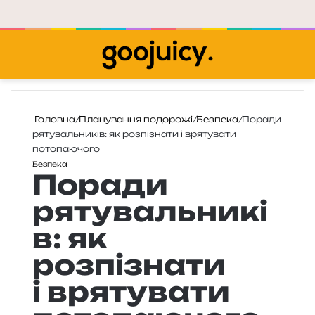
Меню
П
Головна
/
Планування подорожі
/
Безпека
/
Поради
рятувальників: як розпізнати і врятувати
потопаючого
Безпека
Поради
рятувальникі
в: як
розпізнати
і врятувати