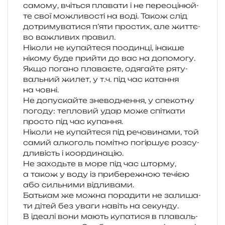
само­му, вчі­ться пла­ва­ти і не пере­оці­нюй­
те свої можли­во­сті на воді. Також слід
дотри­му­ва­ти­ся п’яти про­стих, але жит­тє­
во важли­вих правил.
Ніколи не купай­те­ся поо­дин­ці, іна­кше
ніко­му буде при­йти до вас на допомогу.
Якщо пога­но пла­ва­є­те, одя­гай­те ряту­
валь­ний жилет, у т.ч. під час ката­н­ня
на човні.
Не допу­скай­те зне­во­дне­н­ня, у спе­ко­тну
пого­ду: тепло­вий удар може спі­тка­ти
про­сто під час купання.
Ніколи не купай­те­ся під речо­ви­на­ми, той
самий алко­голь помі­тно погір­шує роз­су­
дли­вість і координацію.
Не заходь­те в море під час штор­му,
а також у воду із при­бе­ре­жною течі­єю
або силь­ни­ми відливами.
Батькам же можна пора­ди­ти не зали­ша­
ти дітей без уваги навіть на секун­ду.
В іде­а­лі вони мають купа­ти­ся в пла­валь­