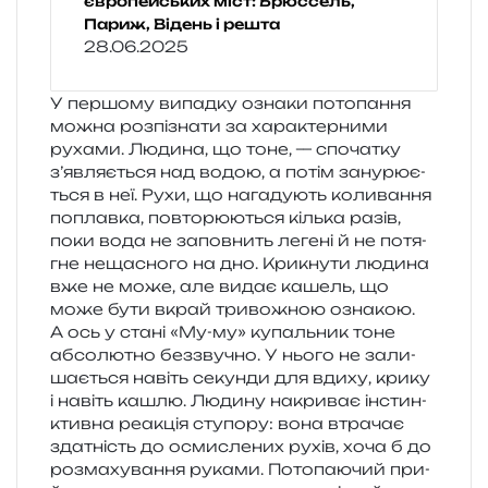
європейських міст: Брюссель,
Париж, Відень і решта
28.06.2025
У пер­шо­му випад­ку озна­ки пото­па­н­ня
можна роз­пі­зна­ти за хара­ктер­ни­ми
руха­ми. Людина, що тоне, — спо­ча­тку
з’яв­ля­є­ться над водою, а потім зану­рю­є­
ться в неї. Рухи, що нага­ду­ють коли­ва­н­ня
поплав­ка, повто­рю­ю­ться кіль­ка разів,
поки вода не запов­нить леге­ні й не потя­
гне неща­сно­го на дно. Крикнути люди­на
вже не може, але видає кашель, що
може бути вкрай три­во­жною ознакою.
А ось у стані «Му-му» купаль­ник тоне
абсо­лю­тно без­зву­чно. У нього не зали­
ша­є­ться навіть секун­ди для вдиху, крику
і навіть кашлю. Людину накри­ває інстин­
ктив­на реа­кція сту­по­ру: вона втра­чає
зда­тність до осми­сле­них рухів, хоча б до
роз­ма­ху­ва­н­ня рука­ми. Потопаючий при­