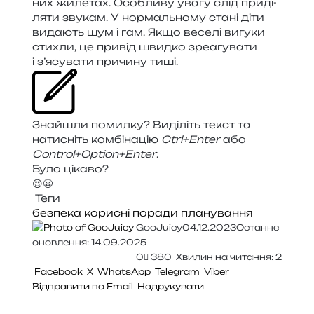
них жиле­тах. Особливу увагу слід при­ді­
ля­ти зву­кам. У нор­маль­но­му стані діти
вида­ють шум і гам. Якщо весе­лі вигу­ки
сти­хли, це при­від швид­ко зре­а­гу­ва­ти
і з’я­су­ва­ти при­чи­ну тиші.
Знайшли помил­ку? Виділіть текст та
нати­сніть ком­бі­на­цію
Ctrl+Enter
або
Control+Option+Enter
.
Було цікаво?
😍
😬
Теги
безпека
корисні поради
планування
GooJuicy
04.12.2023
Останнє
оновлення: 14.09.2025
0
380
Хвилин на читання: 2
Facebook
X
WhatsApp
Telegram
Viber
Відправити по Email
Надрукувати