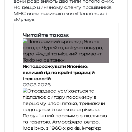
вони роз­рі­зня­ють два типи пото­па­ю­чих.
На дещо цині­чно­му слен­гу пра­ців­ни­ків
МНС вони нази­ва­ю­ться «Поплавок» і
«Му-му».
Читайте також
Як подорожувати Японією:
великий гід по країні традицій
і технологій
09.03.2026