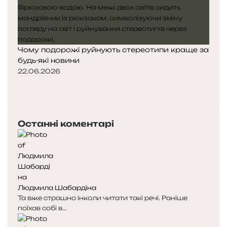
Чому подорожі руйнують стереотипи краще за
будь-які новини
22.06.2026
Попередня
сторінка
Наступна
сторінка
Останні коментарі
Людмила Шабардіна
Та вже страшно інколи читати такі речі. Раніше
поїхав собі в...