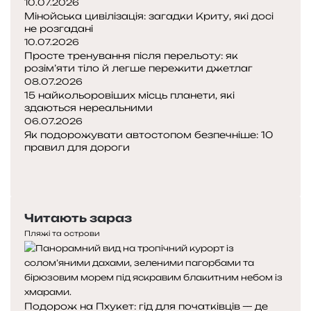
10.07.2026
Мінойська цивілізація: загадки Криту, які досі
не розгадані
10.07.2026
Просте тренування після перельоту: як
розім’яти тіло й легше пережити джетлаг
08.07.2026
15 найкольоровіших місць планети, які
здаються нереальними
06.07.2026
Як подорожувати автостопом безпечніше: 10
правил для дороги
Попередня
сторінка
Наступна
сторінка
Читають зараз
Пляжі та острови
Подорож на Пхукет: гід для початківців — де