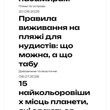
Пляжі та острови
20.08.2025
Правила
виживання на
пляжі для
нудистів: що
можна, а що
табу
Дивовижне та екзотичне
08.07.2026
15
найкольоровіши
х місць планети,