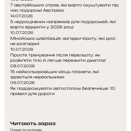
7 австрійських страв, які варто скуштувати під
час подорожі Австрією
14.07.2026
5 недооцінених напрямків для подорожей, які
варто відкрити у 2026 році
10.07.2026
Мінойська цивілізація: загадки Криту, які досі
не розгадані
10.07.2026
Просте тренування після перельоту: як
розім’яти тіло й легше пережити джетлаг
08.07.2026
15 найкольоровіших місць планети, які
здаються нереальними
06.07.2026
Як подорожувати автостопом безпечніше: 10
правил для дороги
Попередня
сторінка
Наступна
сторінка
Читають зараз
Пляжі та острови