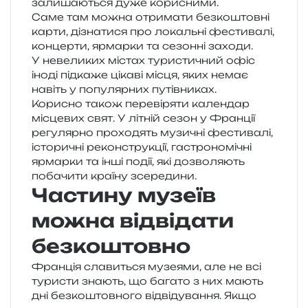
зали­ша­ю­ться дуже корисними.
Саме там можна отри­ма­ти без­ко­штов­ні
карти, дізна­ти­ся про локаль­ні фести­ва­лі,
кон­цер­ти, ярмар­ки та сезон­ні захо­ди.
У неве­ли­ких містах тури­сти­чний офіс
іноді під­ка­же ціка­ві місця, яких немає
навіть у попу­ляр­них путівниках.
Корисно також пере­ві­ря­ти кален­дар
місце­вих свят. У літній сезон у Франції
регу­ляр­но про­хо­дять музи­чні фести­ва­лі,
істо­ри­чні рекон­стру­кції, гастро­но­мі­чні
ярмар­ки та інші події, які дозво­ля­ють
поба­чи­ти кра­ї­ну зсередини.
Частину музеїв
можна відвідати
безкоштовно
Франція сла­ви­ться музе­я­ми, але не всі
тури­сти зна­ють, що бага­то з них мають
дні без­ко­штов­но­го від­ві­ду­ва­н­ня. Якщо