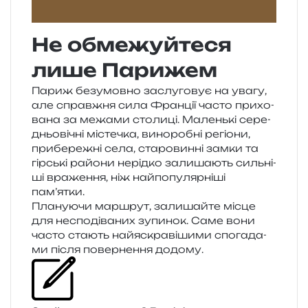
Не обмежуйтеся
лише Парижем
Париж без­умов­но заслу­го­вує на увагу,
але справ­жня сила Франції часто при­хо­
ва­на за межа­ми сто­ли­ці. Маленькі сере­
дньо­ві­чні місте­чка, вино­ро­бні регіо­ни,
при­бе­ре­жні села, ста­ро­вин­ні замки та
гір­ські райо­ни нерід­ко зали­ша­ють силь­ні­
ші вра­же­н­ня, ніж най­по­пу­ляр­ні­ші
пам’ятки.
Плануючи мар­шрут, зали­шай­те місце
для неспо­ді­ва­них зупи­нок. Саме вони
часто ста­ють най­яскра­ві­ши­ми спо­га­да­
ми після повер­не­н­ня додому.