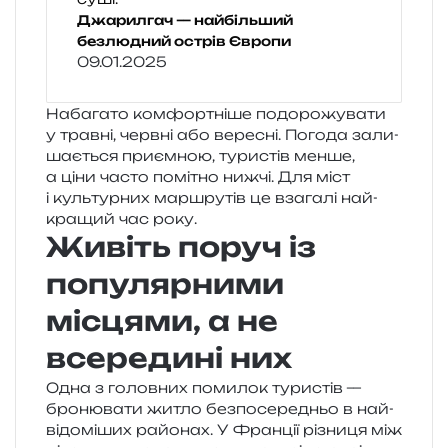
Джарилгач — найбільший
безлюдний острів Європи
09.01.2025
Набагато ком­фор­тні­ше подо­ро­жу­ва­ти
у трав­ні, черв­ні або вере­сні. Погода зали­
ша­є­ться при­єм­ною, тури­стів менше,
а ціни часто помі­тно нижчі. Для міст
і куль­тур­них мар­шру­тів це вза­га­лі най­
кра­щий час року.
Живіть поруч із
популярними
місцями, а не
всередині них
Одна з голов­них поми­лок тури­стів —
бро­ню­ва­ти житло без­по­се­ре­дньо в най­
ві­до­мі­ших райо­нах. У Франції різни­ця між