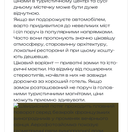
ціна­ми в тури­сти­чно­му цен­трі та сусі­
дньо­му місте­чку може бути дуже
відчутною.
Якщо ви подо­ро­жу­є­те авто­мо­бі­лем,
варто при­ди­ви­ти­ся до неве­ли­ких міст
і сіл поруч із попу­ляр­ни­ми напрям­ка­ми.
Часто вони про­по­ну­ють зна­чно ціка­ві­шу
атмо­сфе­ру, ста­ро­вин­ну архі­те­кту­ру,
локаль­ні ресто­ра­ни й при цьому кошту­
ють дешевше.
Цікавий варі­ант — при­ва­тні замки та істо­
ри­чні має­тки. На від­мі­ну від поши­ре­них
сте­ре­о­ти­пів, ночів­ля в них не зав­жди
дорож­ча за хоро­ший готель. Якщо
замок роз­та­шо­ва­ний не поруч із голов­
ни­ми тури­сти­чни­ми магні­та­ми, ціни
можуть при­єм­но здивувати.