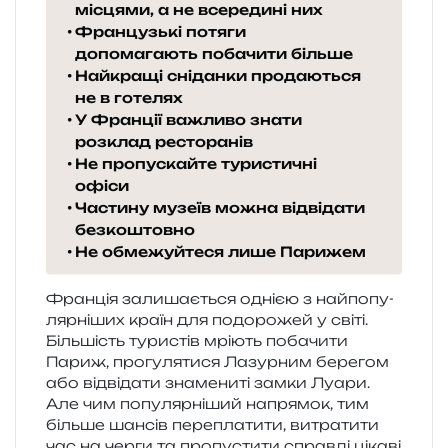
місцями, а не всередині них
Французькі потяги
допомагають побачити більше
Найкращі сніданки продаються
не в готелях
У Франції важливо знати
розклад ресторанів
Не пропускайте туристичні
офіси
Частину музеїв можна відвідати
безкоштовно
Не обмежуйтеся лише Парижем
Франція зали­ша­є­ться одні­єю з най­по­пу­
ляр­ні­ших країн для подо­ро­жей у світі.
Більшість тури­стів мрі­ють поба­чи­ти
Париж, про­гу­ля­ти­ся Лазурним бере­гом
або від­ві­да­ти зна­ме­ни­ті замки Луари.
Але чим попу­ляр­ні­ший напря­мок, тим
біль­ше шан­сів пере­пла­ти­ти, витра­ти­ти
час на черги та пропу­сти­ти справ­ді ціка­ві