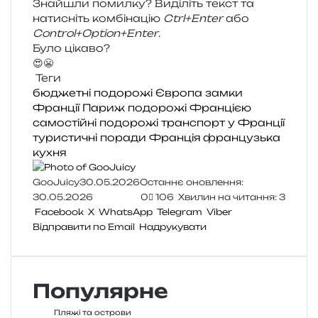
Знайшли помил­ку? Виділіть текст та
нати­сніть ком­бі­на­цію
Ctrl+Enter
або
Control+Option+Enter
.
Було цікаво?
😍
😬
Теги
бюджетні подорожі
Європа
замки
Франції
Париж
подорожі Францією
самостійні подорожі
транспорт у Франції
туристичні поради
Франція
французька
кухня
GooJuicy
30.05.2026
Останнє оновлення:
30.05.2026
0
106
Хвилин на читання: 3
Facebook
X
WhatsApp
Telegram
Viber
Відправити по Email
Надрукувати
Популярне
Пляжі та острови