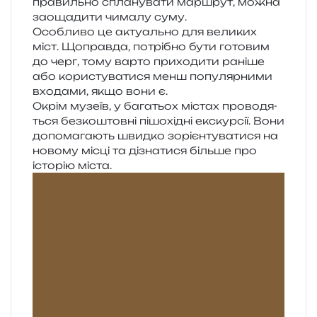
пра­виль­но спла­ну­ва­ти мар­шрут, можна
заоща­ди­ти чима­лу суму.
Особливо це акту­аль­но для вели­ких
міст. Щоправда, потрі­бно бути гото­вим
до черг, тому варто при­хо­ди­ти рані­ше
або кори­сту­ва­ти­ся менш попу­ляр­ни­ми
вхо­да­ми, якщо вони є.
Окрім музе­їв, у бага­тьох містах про­во­дя­
ться без­ко­штов­ні пішо­хі­дні екс­кур­сії. Вони
допо­ма­га­ють швид­ко зорі­єн­ту­ва­ти­ся на
ново­му місці та дізна­ти­ся біль­ше про
істо­рію міста.