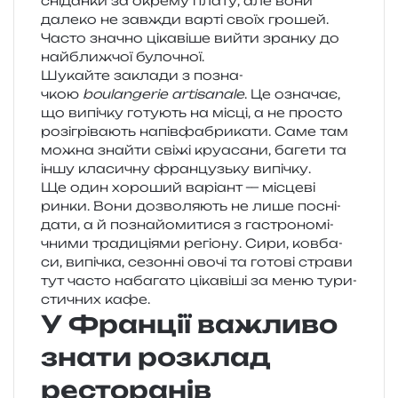
сні­дан­ки за окре­му плату, але вони
дале­ко не зав­жди варті своїх гро­шей.
Часто зна­чно ціка­ві­ше вийти зран­ку до
най­ближ­чої булочної.
Шукайте закла­ди з позна­
чкою
boulangerie artisanale
. Це озна­чає,
що випі­чку готу­ють на місці, а не про­сто
розі­грі­ва­ють напів­фа­бри­ка­ти. Саме там
можна зна­йти свіжі кру­а­са­ни, баге­ти та
іншу кла­си­чну фран­цузь­ку випічку.
Ще один хоро­ший варі­ант — місце­ві
ринки. Вони дозво­ля­ють не лише посні­
да­ти, а й позна­йо­ми­ти­ся з гастро­но­мі­
чни­ми тра­ди­ці­я­ми регіо­ну. Сири, ков­ба­
си, випі­чка, сезон­ні овочі та гото­ві стра­ви
тут часто наба­га­то ціка­ві­ші за меню тури­
сти­чних кафе.
У Франції важливо
знати розклад
ресторанів