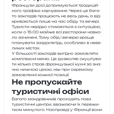
Французи досі дотри­му­ю­ться тра­ди­цій­
но­го гра­фі­ка хар­чу­ва­н­ня. Через це бага­
то закла­дів пра­цю­ють не весь день, а від­
кри­ва­ю­ться лише на час обіду та вечері.
Туристи нерід­ко сти­ка­ю­ться з ситу­а­ці­єю,
коли о 15:00 майже всі ресто­ра­ни нав­ко­
ло зачи­не­ні. Тому обід і вече­рю краще
пла­ну­ва­ти зазда­ле­гідь, осо­бли­во в неве­
ли­ких містах.
У біль­шо­сті закла­дів вигі­дно замов­ля­ти
ком­пле­ксні меню. Це дозво­ляє ску­шту­ва­
ти кіль­ка страв фран­цузь­кої кухні за зна­
чно ниж­чою ціною, ніж при окре­мо­му
замов­лен­ні кожної позиції.
Не пропускайте
туристичні офіси
Багато ман­дрів­ни­ків про­хо­дять повз
тури­сти­чні цен­три, вва­жа­ю­чи їх пере­жи­
тком мину­ло­го. Насправді у Франції вони