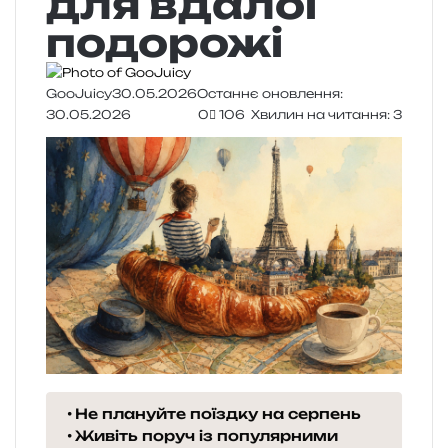
для вдалої
подорожі
GooJuicy
30.05.2026
Останнє оновлення:
30.05.2026
0
106
Хвилин на читання: 3
Не плануйте поїздку на серпень
Живіть поруч із популярними