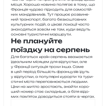
місця. Хороша нови­на поля­гає в тому, що
Франція чудо­во під­хо­дить для само­стій­
них ман­дрів­ни­ків. Тут пра­цює роз­ви­не­
ний транс­порт, бага­то без­ко­штов­них
куль­тур­них подій, а ціка­ві лока­ції часто
зна­хо­дя­ться зов­сім не там, куди ведуть
основ­ні тури­сти­чні маршрути.
Не плануйте
поїздку на серпень
Для бага­тьох країн сер­пень вва­жа­є­ться
іде­аль­ним міся­цем для від­пус­тки, але
у Франції ситу­а­ція трохи інша. Саме
в цей пері­од біль­шість фран­цу­зів ідуть
у від­пус­тки, а попу­ляр­ні курор­ти та тури­
сти­чні міста пере­пов­ню­ю­ться людьми.
Ціни на житло зро­ста­ють, зна­йти хоро­
ший номер стає скла­дні­ше, а біля відо­
мих пам’яток дово­ди­ться сто­я­ти в чергах.