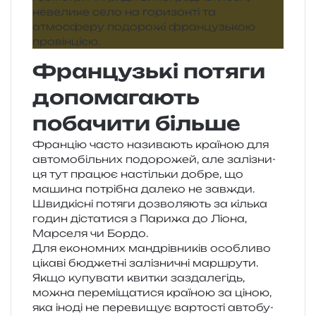
Французькі потяги
допомагають
побачити більше
Францію часто нази­ва­ють кра­ї­ною для
авто­мо­біль­них подо­ро­жей, але залі­зни­
ця тут пра­цює настіль­ки добре, що
маши­на потрі­бна дале­ко не зав­жди.
Швидкісні потя­ги дозво­ля­ють за кіль­ка
годин діста­ти­ся з Парижа до Ліона,
Марселя чи Бордо.
Для еко­ном­них ман­дрів­ни­ків осо­бли­во
ціка­ві бюдже­тні залі­зни­чні мар­шру­ти.
Якщо купу­ва­ти кви­тки зазда­ле­гідь,
можна пере­мі­ща­ти­ся кра­ї­ною за ціною,
яка іноді не пере­ви­щує вар­то­сті авто­бу­