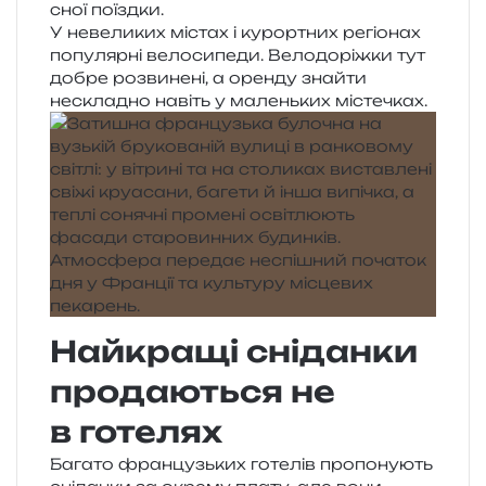
сної поїздки.
У неве­ли­ких містах і курор­тних регіо­нах
попу­ляр­ні вело­си­пе­ди. Велодоріжки тут
добре роз­ви­не­ні, а орен­ду зна­йти
нескла­дно навіть у малень­ких містечках.
Найкращі сніданки
продаються не
в готелях
Багато фран­цузь­ких готе­лів про­по­ну­ють