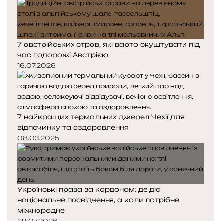
р
р
і
і
н
н
к
к
7 австрійських страв, які варто скуштувати під
а
а
час подорожі Австрією
16.07.2026
7 найкращих термальних джерел Чехії для
відпочинку та оздоровлення
08.03.2025
Українські права за кордоном: де діє
національне посвідчення, а коли потрібне
міжнародне
29.07.2026