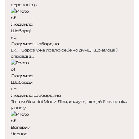
переносів р...
Людмила Шабардіна
Ех..... Зараз уже ловлю себе на думці, що емоції й
справді з...
Людмила Шабардина
Та там біля тієї Мони Лізи, кажуть, людей більше ніж
у нас у...