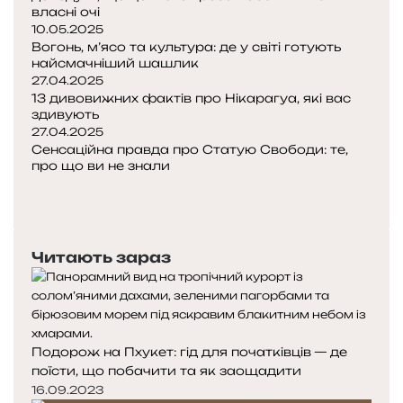
л
власні очі
10.05.2025
я
Вогонь, м’ясо та культура: де у світі готують
ш
найсмачніший шашлик
у
27.04.2025
к
13 дивовижних фактів про Нікарагуа, які вас
а
здивують
ч
27.04.2025
і
Сенсаційна правда про Статую Свободи: те,
в
про що ви не знали
а
П
д
о
Н
р
п
а
е
е
с
Читають зараз
н
р
т
а
е
у
л
д
п
і
н
н
н
я
а
у
Подорож на Пхукет: гід для початківців — де
с
с
поїсти, що побачити та як заощадити
т
т
16.09.2023
о
о