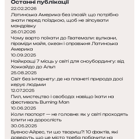
Останні публікації
е
22.02.2026
к
Латинська Америка без ілюзій: що потрібно
с
знати перед поїздкою, щоб не зіпсувати
т
мандрівку
26.01.2026
р
Чому варто поїхати до Гватемали: вулкани,
е
піраміди майя, океан і справжня Латинська
м
Америка
а
10.09.2025
л
Найкращі 7 місць у світі для сноубордингу: від
ь
Хоккайдо до Альп
н
25.08.2025
і
Світ без інтернету: де на планеті природа досі
в
керує людьми
12.07.2025
р
Пил, мистецтво і свобода: навіщо їхати на
а
фестиваль Burning Man
ж
10.06.2025
е
Коли паспорт — не головне: як у світі проходять
н
іспити на дорослість
н
30.05.2025
я
Буенос-Айрес, ти шо твориш?! 10 фактів, які
д
доведуть, що це місто треба побачити на