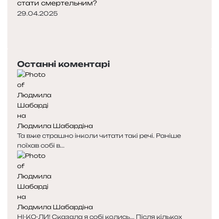
стати смертельним?
29.04.2025
П
о
Н
п
а
е
с
Останні коментарі
р
т
е
у
д
п
н
н
я
а
с
с
Людмила Шабардіна
т
т
Та вже страшно інколи читати такі речі. Раніше
о
о
поїхав собі в...
р
р
і
і
н
н
к
к
а
а
Людмила Шабардіна
НІ-КО-ЛИ! Сказала я собі колись... Після кількох