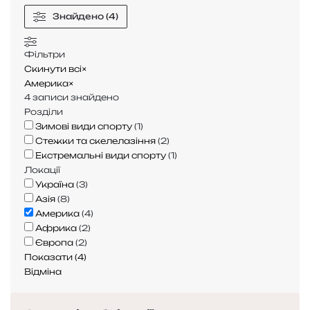
г
а
и
д
Знайдено (4)
о
й
т
о
в
д
и
і
о
Фільтри
с
н
д
д
Скинути всі
×
в
е
п
о
Америка
×
о
б
о
4
записи знайдено
ю
а
ч
Розділи
А
п
и
л
Зимові види спорту
(
1
)
е
н
ь
Стежки та скелелазіння
(
2
)
р
к
п
Екстремальні види спорту
(
1
)
ш
у
Локації
у
:
Україна
(
3
)
в
н
Азія
(
8
)
е
е
Америка
(
4
)
р
з
Африка
(
2
)
ш
а
Європа
(
2
)
и
б
Показати
(
4
)
н
у
Відміна
у
т
н
і