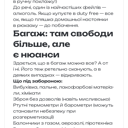
в ручну поклажу!)
До речі, один із най­ча­сті­ших фей­лів —
алко­голь. Якщо купу­є­те в duty free — все
ок, якщо пля­шка дома­шньої насто­ян­ки
в рюк­за­ку — до побачення.
Багаж: там свободи
більше, але
є нюанси
Здається, що в багаж можна все? А от
і ні. Його теж ретель­но ска­ну­ють, а в
деяких випад­ках — відкривають.
Що під забороною:
Вибухівка, паль­не, лако­фар­бо­ві мате­рі­а­
ли, хімікати
Зброя без дозво­лів (навіть мисливська)
Ртутні тер­мо­ме­три й баро­ме­три (можуть
ста­но­ви­ти небез­пе­ку при
розгерметизації)
Балончики з газом, аеро­зо­лі, піротехніка