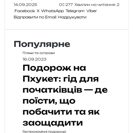
14.09.2025
0
277
Хвилин на читання: 2
Facebook
X
WhatsApp
Telegram
Viber
Відправити по Email
Надрукувати
Популярне
Пляжі та острови
16.09.2023
Подорож на
Пхукет: гід для
початківців — де
поїсти, що
побачити та як
заощадити
Гастрономічні подорожі