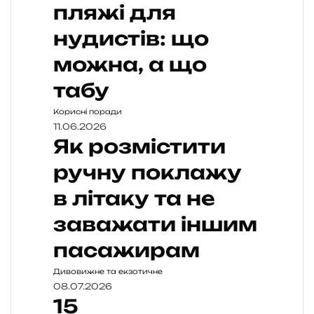
пляжі для
нудистів: що
можна, а що
табу
Корисні поради
11.06.2026
Як розмістити
ручну поклажу
в літаку та не
заважати іншим
пасажирам
Дивовижне та екзотичне
08.07.2026
15