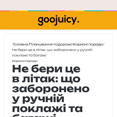
Меню
П
Головна
/
Планування подорожі
/
Корисні поради
/
Не бери це в літак: що заборонено у ручній
поклажі та багажі
Корисні поради
Не бери це
в літак: що
заборонено
у ручній
поклажі та