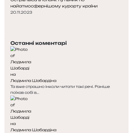
найатмосфернішому курорту країни
20.11.2023
Попередня
сторінка
Наступна
сторінка
Останні коментарі
Людмила Шабардіна
Та вже страшно інколи читати такі речі. Раніше
поїхав собі в...
Людмила Шабардіна