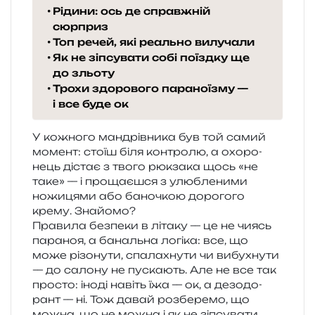
Рідини: ось де справжній
сюрприз
Топ речей, які реально вилучали
Як не зіпсувати собі поїздку ще
до зльоту
Трохи здорового параноїзму —
і все буде ок
У кожно­го ман­дрів­ни­ка був той самий
момент: стоїш біля кон­тро­лю, а охо­ро­
нець дістає з твого рюк­за­ка щось «не
таке» — і про­ща­є­шся з улю­бле­ни­ми
ножи­ця­ми або бано­чкою доро­го­го
крему. Знайомо?
Правила без­пе­ки в літа­ку — це не чиясь
пара­ноя, а баналь­на логі­ка: все, що
може різо­ну­ти, спа­ла­хну­ти чи вибу­хну­ти
— до сало­ну не пуска­ють. Але не все так
про­сто: іноді навіть їжа — ок, а дезо­до­
рант — ні. Тож давай роз­бе­ре­мо, що
можна, що не можна і як не зіпсу­ва­ти