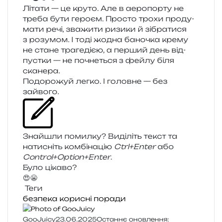
Літати — це круто. Але в аеро­пор­ту не
треба бути геро­єм. Просто трохи про­ду­
ма­ти речі, зва­жи­ти ризи­ки й зібра­ти­ся
з розу­мом. І тоді жодна бано­чка крему
не стане тра­ге­ді­єю, а пер­ший день від­
пус­тки — не почне­ться з фейлу біля
сканера.
Подорожуй легко. І голов­не — без
зайвого.
Знайшли помил­ку? Виділіть текст та
нати­сніть ком­бі­на­цію
Ctrl+Enter
або
Control+Option+Enter
.
Було цікаво?
😍
😬
Теги
безпека
корисні поради
GooJuicy
23.06.2025
Останнє оновлення: