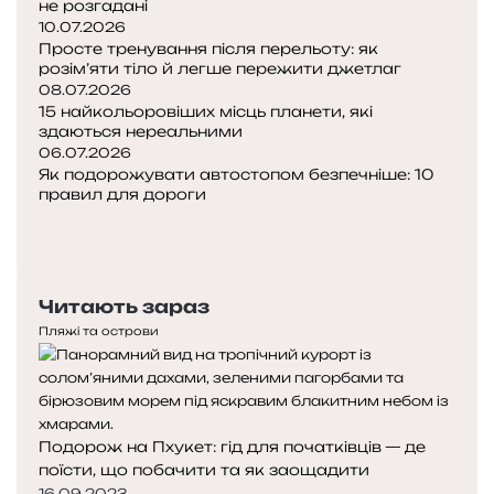
не розгадані
10.07.2026
Просте тренування після перельоту: як
розім’яти тіло й легше пережити джетлаг
08.07.2026
15 найкольоровіших місць планети, які
здаються нереальними
06.07.2026
Як подорожувати автостопом безпечніше: 10
правил для дороги
Попередня
сторінка
Наступна
сторінка
Читають зараз
Пляжі та острови
Подорож на Пхукет: гід для початківців — де
поїсти, що побачити та як заощадити
16.09.2023