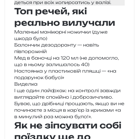
де­ться при всіх копир­са­тись у валізі.
Топ речей, які
реально вилучали
Маленькі мані­кюр­ні ножи­чки (дуже
шкода було)
Балончик дезо­до­ран­ту — навіть
півпорожній
Мед в бано­чці на 120 мл (не допо­мо­гло,
що в ньому зали­ша­лось 40)
Настоянка у пла­сти­ко­вій пля­шці — «на
пода­ру­нок бабусі»
Виделка
І ще один лай­фхак: на кон­тро­лі зав­жди
вигля­дай­те спо­кій­но і добро­зи­чли­во.
Буває, що дрі­бни­ці про­ща­ють, якщо ви не
почи­на­є­те з місця в кар’єр із кри­ка­ми «а
в мину­лий раз можна було!».
Як не зіпсувати собі
поїздку ще до