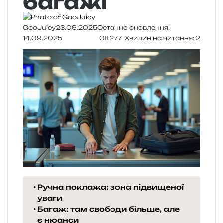
багажі
GooJuicy
23.06.2025
Останнє оновлення:
14.09.2025
0
277
Хвилин на читання: 2
Ручна поклажа: зона підвищеної
уваги
Багаж: там свободи більше, але
є нюанси