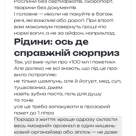
Рослини без сер­ти­фі­ка­тів, ско­ро­порт,
тва­ри­ни без документів
І голов­не — ніко­ли не пакуй­те в багаж
речі, які важли­ві або доро­гі. При втра­ті
вам макси­мум повер­нуть гроші «по
нормі ваги», а не за айфон, наприклад.
Рідини: ось де
справжній сюрприз
Так, усі вже чули про «100 мл і паке­тик».
Але дале­ко не всі зна­ють, що під це пра­
ви­ло потрапляє:
не тіль­ки шам­пунь, але й йогурт, мед, суп,
тушко­ван­ка, джем
навіть зубна паста, гель для душу
та тонік
усе це треба запа­ку­ва­ти в про­зо­рий
пакет до 1 літра
Порада з життя: краще одра­зу скла­сти
весь «мок­рий» арсе­нал в один кишень­
ко­вий орга­най­зер або зіплок — не дове­