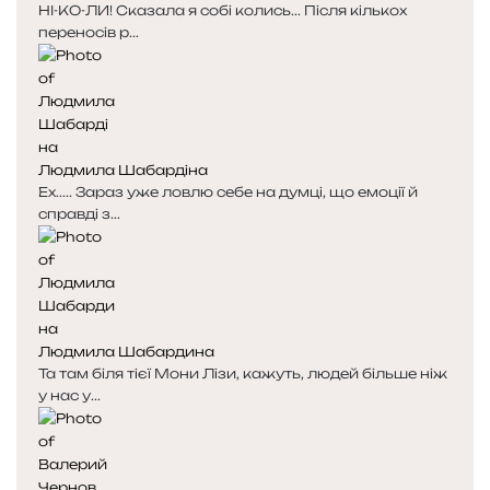
НІ-КО-ЛИ! Сказала я собі колись... Після кількох
переносів р...
Людмила Шабардіна
Ех..... Зараз уже ловлю себе на думці, що емоції й
справді з...
Людмила Шабардина
Та там біля тієї Мони Лізи, кажуть, людей більше ніж
у нас у...