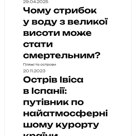
29.04.2025
Чому стрибок
у воду з великої
висоти може
стати
смертельним?
Пляжі та острови
20.11.2023
Острів Івіса
в Іспанії:
путівник по
найатмосферні
шому курорту
країни