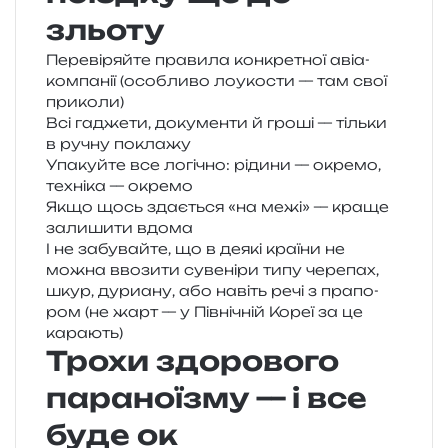
зльоту
Перевіряйте пра­ви­ла кон­кре­тної авіа­
ком­па­нії (осо­бли­во лоу­ко­сти — там свої
приколи)
Всі гадже­ти, доку­мен­ти й гроші — тіль­ки
в ручну поклажу
Упакуйте все логі­чно: ріди­ни — окре­мо,
техні­ка — окремо
Якщо щось зда­є­ться «на межі» — краще
зали­ши­ти вдома
І не забу­вай­те, що в деякі кра­ї­ни не
можна вво­зи­ти суве­ні­ри типу чере­пах,
шкур, дури­а­ну, або навіть речі з пра­по­
ром (не жарт — у Північній Кореї за це
карають)
Трохи здорового
параноїзму — і все
буде ок