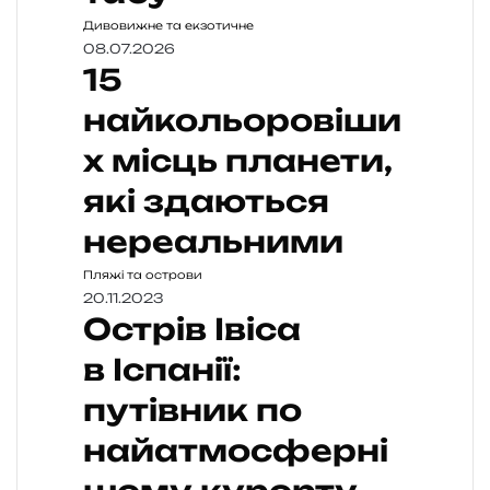
Дивовижне та екзотичне
08.07.2026
15
найкольоровіши
х місць планети,
які здаються
нереальними
Пляжі та острови
20.11.2023
Острів Івіса
в Іспанії:
путівник по
найатмосферні