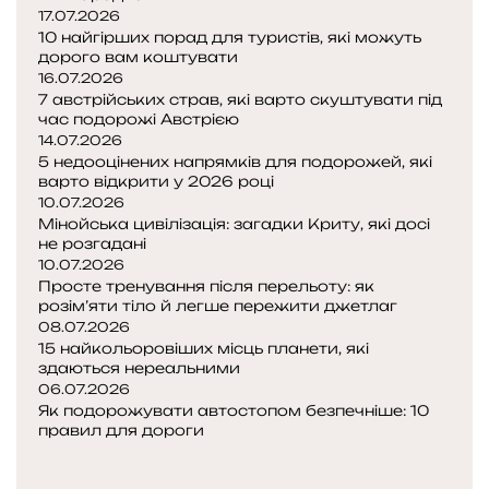
17.07.2026
10 найгірших порад для туристів, які можуть
дорого вам коштувати
16.07.2026
7 австрійських страв, які варто скуштувати під
час подорожі Австрією
14.07.2026
5 недооцінених напрямків для подорожей, які
варто відкрити у 2026 році
10.07.2026
Мінойська цивілізація: загадки Криту, які досі
не розгадані
10.07.2026
Просте тренування після перельоту: як
розім’яти тіло й легше пережити джетлаг
08.07.2026
15 найкольоровіших місць планети, які
здаються нереальними
06.07.2026
Як подорожувати автостопом безпечніше: 10
правил для дороги
Попередня
сторінка
Наступна