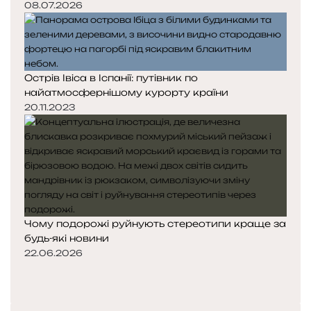
08.07.2026
Острів Івіса в Іспанії: путівник по
найатмосфернішому курорту країни
20.11.2023
Чому подорожі руйнують стереотипи краще за
будь-які новини
22.06.2026
Попередня
сторінка
Наступна
сторінка