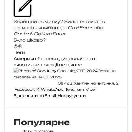
Знайшли помил­ку? Виділіть текст та
нати­сніть ком­бі­на­цію
Ctrl+Enter
або
Control+Option+Enter
.
Було цікаво?
😍
😬
Теги
Америка
безпека
дивовижне та
екзотичне
локації
це цікаво
GooJuicy
21.12.2024
Останнє
оновлення: 14.09.2025
0
492
Хвилин на читання: 2
Facebook
X
WhatsApp
Telegram
Viber
Відправити по Email
Надрукувати
Популярне
Пляжі та острови