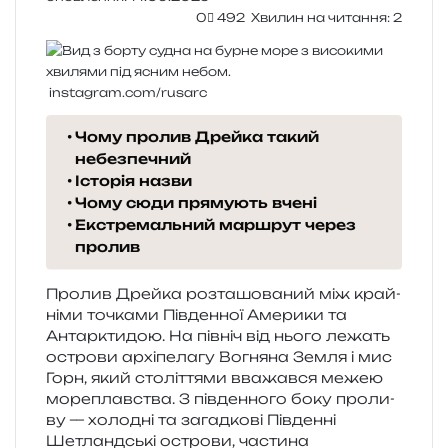
0
492
Хвилин на читання: 2
instagram.com/rusarc
Чому пролив Дрейка такий
небезпечний
Історія назви
Чому сюди прямують вчені
Екстремальний маршрут через
пролив
Пролив Дрейка роз­та­шо­ва­ний між край­
ні­ми точка­ми Південної Америки та
Антарктидою. На пів­ніч від нього лежать
остро­ви архі­пе­ла­гу
Вогняна Земля
і
мис
Горн
, який сто­лі­т­тя­ми вва­жав­ся межею
море­плав­ства. З пів­ден­но­го боку про­ли­
ву — холо­дні та загад­ко­ві
Південні
Шетландські остро­ви
, части­на