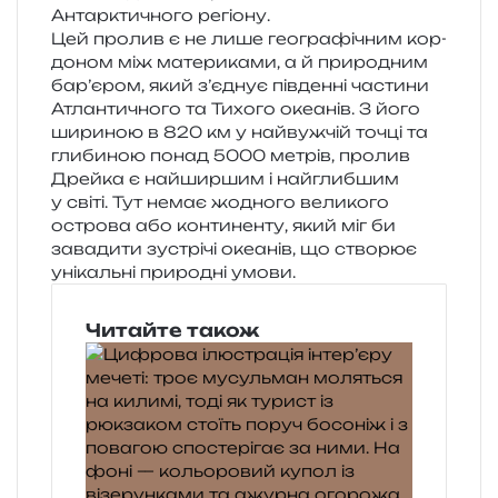
Антарктичного регіону.
Цей про­лив є не лише гео­гра­фі­чним кор­
до­ном між мате­ри­ка­ми, а й при­ро­дним
бар’єром, який з’єднує пів­ден­ні части­ни
Атлантичного та Тихого оке­а­нів. З його
шири­ною в 820 км у най­вуж­чій точці та
гли­би­ною понад 5000 метрів, про­лив
Дрейка є най­шир­шим і най­глиб­шим
у світі. Тут немає жодно­го вели­ко­го
остро­ва або кон­ти­нен­ту, який міг би
зава­ди­ти зустрі­чі оке­а­нів, що ство­рює
уні­каль­ні при­ро­дні умови.
Читайте також