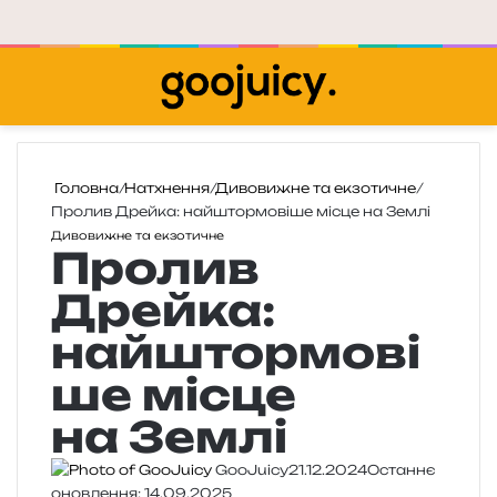
Меню
П
Головна
/
Натхнення
/
Дивовижне та екзотичне
/
Пролив Дрейка: найштормовіше місце на Землі
Дивовижне та екзотичне
Пролив
Дрейка:
найштормові
ше місце
на Землі
GooJuicy
21.12.2024
Останнє
оновлення: 14.09.2025