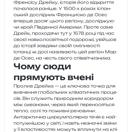
Френсісу Дрейку
, істо­рія його від­кри­т­тя
поча­ла­ся рані­ше. У 1500‑х роках іспан­
ський дослі­дник Франциско де Осес
впер­ше досяг цього регіо­ну, дослі­джу­ю­
чи край Південної Америки. Проте саме
Дрейк, про­хо­дя­чи тут у 1578 році під час
своєї нав­ко­ло­сві­тньої подо­ро­жі, уві­йшов
до істо­рії зав­дя­ки своїй смі­ли­во­сті.
Іспанці ж досі нази­ва­ють цей регіон Мар-
де-Осес, на честь свого співвітчизника.
Чому сюди
прямують вчені
Пролив Дрейка — це клю­чо­ва точка для
вивче­н­ня гло­баль­них клі­ма­ти­чних про­це­
сів. Він слу­жить при­ро­дним кори­до­ром
між оке­а­на­ми, через який пере­но­ся­ться
тепло, солі та пожив­ні речо­ви­ни.
Антарктична цир­кум­по­ляр­на течія є най­
по­ту­жні­шою у світі, і навіть незна­чні зміни
у її вла­сти­во­стях можуть впли­ну­ти на клі­