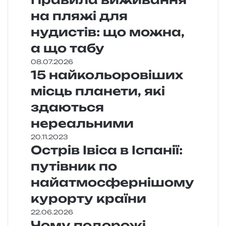
на пляжі для
нудистів: що можна,
а що табу
08.07.2026
15 найкольоровіших
місць планети, які
здаються
нереальними
20.11.2023
Острів Івіса в Іспанії:
путівник по
найатмосфернішому
курорту країни
22.06.2026
Чому подорожі