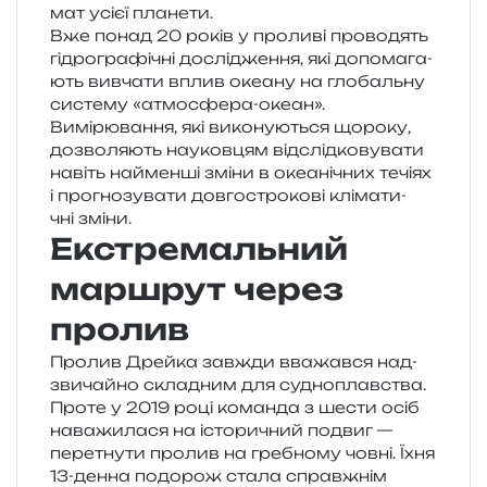
мат усієї планети.
Вже понад 20 років у про­ли­ві про­во­дять
гідро­гра­фі­чні дослі­дже­н­ня, які допо­ма­га­
ють вивча­ти вплив оке­а­ну на гло­баль­ну
систе­му «атмо­сфе­ра-океан».
Вимірювання, які вико­ну­ю­ться щоро­ку,
дозво­ля­ють нау­ков­цям від­слід­ко­ву­ва­ти
навіть най­мен­ші зміни в оке­а­ні­чних течі­ях
і про­гно­зу­ва­ти дов­го­стро­ко­ві клі­ма­ти­
чні зміни.
Екстремальний
маршрут через
пролив
Пролив Дрейка зав­жди вва­жав­ся над­
зви­чай­но скла­дним для судно­плав­ства.
Проте у 2019 році коман­да з шести осіб
нава­жи­ла­ся на істо­ри­чний подвиг —
пере­тну­ти про­лив на гре­бно­му човні. Їхня
13-денна подо­рож стала справ­жнім