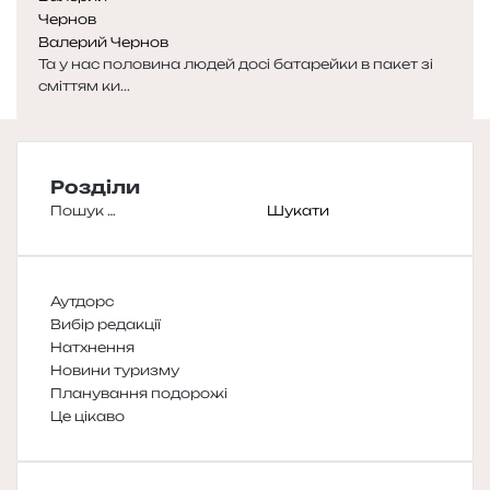
Валерий Чернов
Та у нас половина людей досі батарейки в пакет зі
сміттям ки...
Розділи
Пошук:
Аутдорс
Вибір редакції
Натхнення
Новини туризму
Планування подорожі
Це цікаво