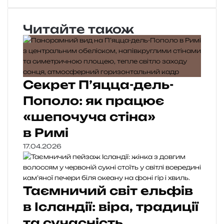
Читайте також
Секрет П’яцца-дель-
Пополо: як працює
«шепочуча стіна»
в Римі
17.04.2026
Таємничий світ ельфів
в Ісландії: віра, традиції
та сучасність