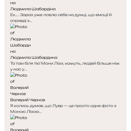
Людмила Шабардіна
Ех..... Зараз уже ловлю себе на думці, що емоції й
справді з...
Людмила Шабардина
Та там біля тієї Мони Лізи, кажуть, людей більше ніж
у нас у...
Валерий Чернов
Я колись думав, що Лувр — це просто одне фото з
Моною Лізою...