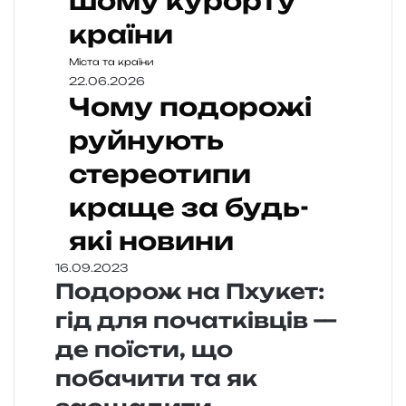
шому курорту
країни
Міста та країни
22.06.2026
Чому подорожі
руйнують
стереотипи
краще за будь-
які новини
16.09.2023
Подорож на Пхукет:
гід для початківців —
де поїсти, що
побачити та як