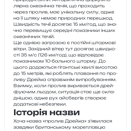
ляр­на оке­а­ні­чна течія, що про­хо­дить
через про­лив, має уні­каль­ну силу, адже
на її шляху немає при­ро­дних пере­шкод.
Швидкість течії дося­гає 15 км/​год, що зна­
чно пере­ви­щує сере­дні пока­зни­ки інших
оке­а­ні­чних течій.
Ще одні­єю загро­зою є постій­ні штор­мо­ві
вітри. Західний вітер тут дося­гає швид­ко­
сті 35 м/​с (126 км/​год), що від­по­від­ає
пока­зни­кам 10-баль­но­го штор­му. До
цього дода­ю­ться гігант­ські хвилі висо­тою
до 15 метрів, які роблять пла­ва­н­ня по про­
ли­ву Дрейка справ­жнім випро­бу­ва­н­ням.
Взимку, коли про­лив вкри­ва­є­ться дрей­
фу­ю­чим льо­дом, ситу­а­ція стає ще скла­
дні­шою, адже рух айс­бер­гів ство­рює
дода­тко­ві небезпеки.
Історія назви
Хоча назва «про­лив Дрейка» з’явилася
зав­дя­ки бри­тан­сько­му море­плав­цю