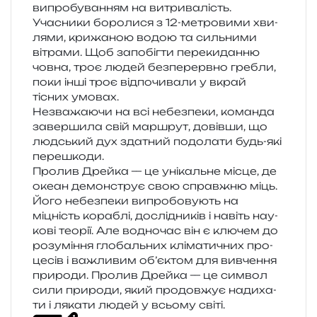
випро­бу­ва­н­ням на витри­ва­лість.
Учасники боро­ли­ся з 12-метро­ви­ми хви­
ля­ми, кри­жа­ною водою та силь­ни­ми
вітра­ми. Щоб запо­біг­ти пере­ки­дан­ню
човна, троє людей без­пе­рерв­но гре­бли,
поки інші троє від­по­чи­ва­ли у вкрай
тісних умовах.
Незважаючи на всі небез­пе­ки, коман­да
завер­ши­ла свій мар­шрут, довів­ши, що
люд­ський дух зда­тний подо­ла­ти будь-які
перешкоди.
Пролив Дрейка — це уні­каль­не місце, де
океан демон­струє свою справ­жню міць.
Його небез­пе­ки випро­бо­ву­ють на
міцність кора­блі, дослі­дни­ків і навіть нау­
ко­ві тео­рії. Але водно­час він є клю­чем до
розу­мі­н­ня гло­баль­них клі­ма­ти­чних про­
це­сів і важли­вим об’єктом для вивче­н­ня
при­ро­ди. Пролив Дрейка — це сим­вол
сили при­ро­ди, який про­дов­жує нади­ха­
ти і ляка­ти людей у всьо­му світі.