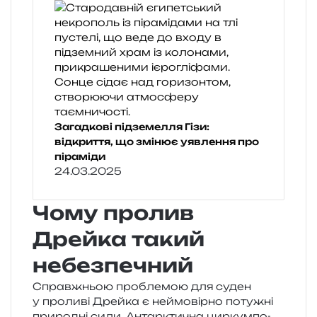
Загадкові підземелля Гізи:
відкриття, що змінює уявлення про
піраміди
24.03.2025
Чому пролив
Дрейка такий
небезпечний
Справжньою про­бле­мою для суден
у про­ли­ві Дрейка є неймо­вір­но поту­жні
при­ро­дні сили. Антарктична цир­кум­по­