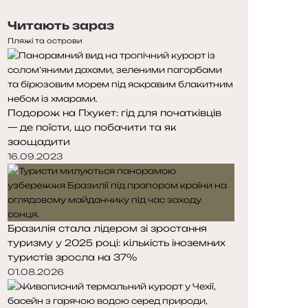
е
с
Читають зараз
р
т
е
у
Пляжі та острови
д
п
н
н
я
а
с
с
Подорож на Пхукет: гід для початківців
т
т
— де поїсти, що побачити та як
о
о
заощадити
р
р
і
і
16.09.2023
н
н
к
к
а
а
Бразилія стала лідером зі зростання
туризму у 2025 році: кількість іноземних
туристів зросла на 37%
01.08.2026