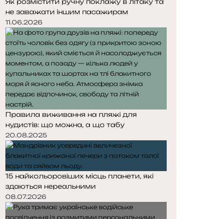
Як розмістити ручну поклажу в літаку та
не заважати іншим пасажирам
11.06.2026
Правила виживання на пляжі для
нудистів: що можна, а що табу
20.08.2025
15 найкольоровіших місць планети, які
здаються нереальними
08.07.2026