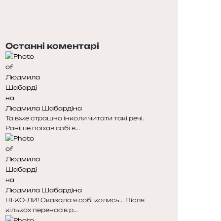
П
о
Н
п
а
е
с
Останні коментарі
р
т
е
у
д
п
н
н
я
а
с
с
Людмила Шабардіна
т
т
Та вже страшно інколи читати такі речі.
о
о
Раніше поїхав собі в...
р
р
і
і
н
н
к
к
а
а
Людмила Шабардіна
НІ-КО-ЛИ! Сказала я собі колись... Після
кількох переносів р...