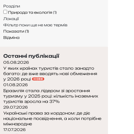
Розділи
Природа та екологія
(
1
)
Локації
Фільтр поки ще не має термів
Показати
(
1
)
Відміна
Останні публікації
05.08.2026
У яких країнах туристів стало занадто
багато: де вже вводять нові обмеження
у 2026 році
НОВЕ
01.08.2026
Бразилія стала лідером зі зростання
туризму у 2025 році: кількість іноземних
туристів зросла на 37%
29.07.2026
Українські права за кордоном: де діє
національне посвідчення, а коли потрібне
міжнародне
17.07.2026