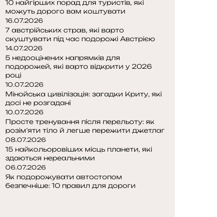
10 найгірших порад для туристів, які
можуть дорого вам коштувати
16.07.2026
7 австрійських страв, які варто
скуштувати під час подорожі Австрією
14.07.2026
5 недооцінених напрямків для
подорожей, які варто відкрити у 2026
році
10.07.2026
Мінойська цивілізація: загадки Криту, які
досі не розгадані
10.07.2026
Просте тренування після перельоту: як
розім’яти тіло й легше пережити джетлаг
08.07.2026
15 найкольоровіших місць планети, які
здаються нереальними
06.07.2026
Як подорожувати автостопом
безпечніше: 10 правил для дороги
П
о
Н
п
а