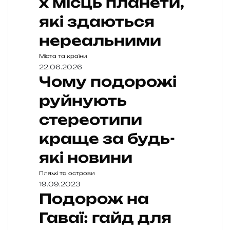
х місць планети,
які здаються
нереальними
Міста та країни
22.06.2026
Чому подорожі
руйнують
стереотипи
краще за будь-
які новини
Пляжі та острови
19.09.2023
Подорож на
Гаваї: гайд для