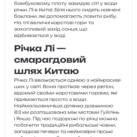
Річка Лі —
смарагдовий
шлях Китаю
Річка Лі вва­жа­є­ться одні­єю з най­кра­си­ві­
ших у світі. Вона про­ті­кає через регіон,
відо­мий сво­ї­ми кар­сто­ви­ми гора­ми, які
під­ні­ма­ю­ться про­сто з води.
Наймальовничіша ділян­ка дов­жи­ною
83 км роз­та­шо­ва­на між міста­ми Гуйлінь
і Яншо. Під час подо­ро­жі по річці можна
поба­чи­ти тра­ди­цій­ні рибаль­ські човни,
загад­ко­ві пече­ри та неймо­вір­ні гір­ські