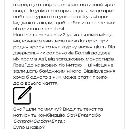
шари, що ство­рю­ють фан­та­сти­чний кра­
є­вид. Це уні­каль­не при­ро­дне явище при­
ва­блює тури­стів з усьо­го світу, які при­
їжджа­ють сюди, щоб поба­чи­ти «весел­ко­
ві гори» на вла­сні очі.
Наш світ напов­не­ний уні­каль­ни­ми місця­
ми, кожне з яких має свою істо­рію, при­
ро­дну красу та куль­тур­ну зна­чу­щість. Від
дзер­каль­них солон­ча­ків Болівії до древ­
ніх хра­мів Азії, від загад­ко­вих мона­сти­рів
Греції до каз­ко­вих гір Китаю — ці місця не
зали­шать бай­ду­жим ніко­го. Відвідування
хоча б одно­го з них може стати при­го­
дою всьо­го життя.
Знайшли помил­ку? Виділіть текст та
нати­сніть ком­бі­на­цію
Ctrl+Enter
або
Control+Option+Enter
.
Було цікаво?