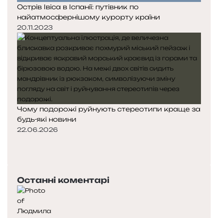
Острів Івіса в Іспанії: путівник по
найатмосфернішому курорту країни
20.11.2023
Чому подорожі руйнують стереотипи краще за
будь-які новини
22.06.2026
Попередня
сторінка
Наступна
сторінка
Останні коментарі