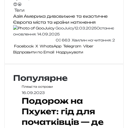
😍
😬
Теги
Азія
Америка
дивовижне та екзотичне
Європа
міста та країни
натхнення
GooJuicy
12.03.2025
Останнє
оновлення: 14.09.2025
0
663
Хвилин на читання: 2
Facebook
X
WhatsApp
Telegram
Viber
Відправити по Email
Надрукувати
Популярне
Пляжі та острови
16.09.2023
Подорож на
Пхукет: гід для
початківців — де