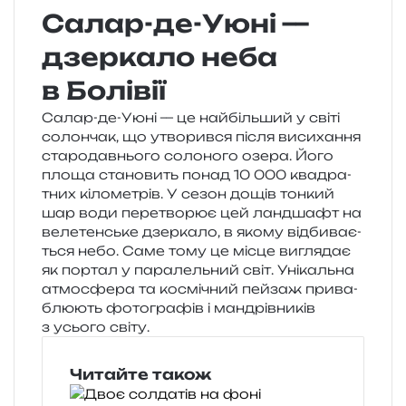
Салар-де-Уюні —
дзеркало неба
в Болівії
Салар-де-Уюні — це най­біль­ший у світі
солон­чак, що утво­рив­ся після виси­ха­н­ня
ста­ро­дав­ньо­го соло­но­го озера. Його
площа ста­но­вить понад 10 000 ква­дра­
тних кіло­ме­трів. У сезон дощів тон­кий
шар води пере­тво­рює цей ланд­шафт на
веле­тен­ське дзер­ка­ло, в якому від­би­ва­є­
ться небо. Саме тому це місце вигля­дає
як пор­тал у пара­лель­ний світ. Унікальна
атмо­сфе­ра та космі­чний пей­заж при­ва­
блю­ють фото­гра­фів і ман­дрів­ни­ків
з усьо­го світу.
Читайте також