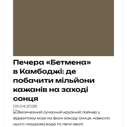
Печера «Бетмена»
в Камбоджі: де
побачити мільйони
кажанів на заході
сонця
05.04.2026