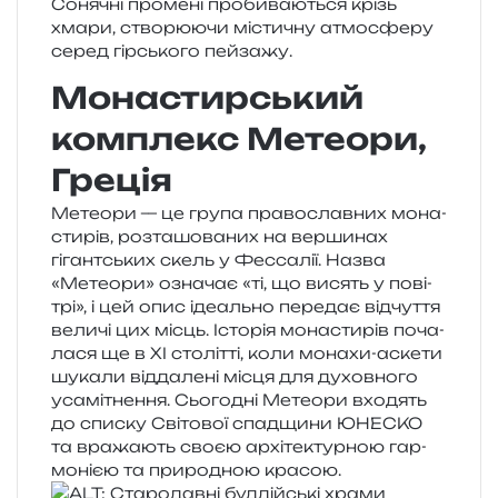
Монастирський
комплекс Метеори,
Греція
Метеори — це група пра­во­слав­них мона­
сти­рів, роз­та­шо­ва­них на вер­ши­нах
гігант­ських скель у Фессалії. Назва
«Метеори» озна­чає «ті, що висять у пові­
трі», і цей опис іде­аль­но пере­дає від­чу­т­тя
вели­чі цих місць. Історія мона­сти­рів поча­
ла­ся ще в XI сто­літ­ті, коли мона­хи-аске­ти
шука­ли від­да­ле­ні місця для духов­но­го
уса­мі­тне­н­ня. Сьогодні Метеори вхо­дять
до спи­ску Світової спад­щи­ни ЮНЕСКО
та вра­жа­ють своєю архі­те­ктур­ною гар­
мо­ні­єю та при­ро­дною красою.