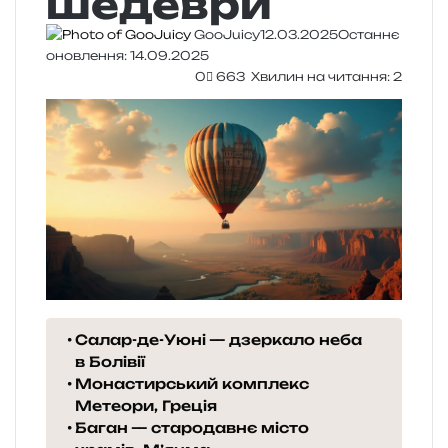
шедеври
GooJuicy
12.03.2025
Останнє
оновлення: 14.09.2025
0
663
Хвилин на читання: 2
Салар-де-Уюні — дзеркало неба
в Болівії
Монастирський комплекс
Метеори, Греція
Баган — стародавнє місто