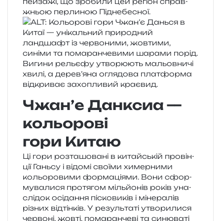
пей­за­жі, що зро­би­ли цей регіон справ­
жньою пер­ли­ною Піднебесної.
Чжан’е Данксиа —
кольорові
гори Китаю
Ці гори роз­та­шо­ва­ні в китай­ській про­він­
ції Ганьсу і відо­мі сво­ї­ми химер­ни­ми
кольо­ро­ви­ми фор­ма­ці­я­ми. Вони сфор­
му­ва­ли­ся про­тя­гом міль­йо­нів років уна­
слі­док осі­да­н­ня піско­ви­ків і міне­ра­лів
різних від­тін­ків. У резуль­та­ті утво­ри­ли­ся
чер­во­ні, жовті, пома­ран­че­ві та синю­ва­ті