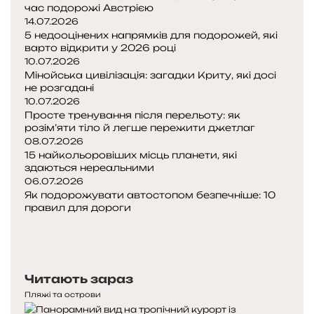
час подорожі Австрією
14.07.2026
5 недооцінених напрямків для подорожей, які
варто відкрити у 2026 році
10.07.2026
Мінойська цивілізація: загадки Криту, які досі
не розгадані
10.07.2026
Просте тренування після перельоту: як
розім’яти тіло й легше пережити джетлаг
08.07.2026
15 найкольоровіших місць планети, які
здаються нереальними
06.07.2026
Як подорожувати автостопом безпечніше: 10
правил для дороги
Попередня
сторінка
Наступна
сторінка
Читають зараз
Пляжі та острови