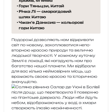
храмів, М’янма
Гори Тяньцзи, Китай
Річка Лі — смарагдовий
шлях Китаю
Чжан’е Данксиа — кольорові
гори Китаю
Подорожі дозво­ля­ють нам від­кри­ва­ти
світ по-ново­му, захо­плю­ва­ти­ся непо­
втор­ною кра­сою при­ро­ди та велич­чю
люд­ської твор­чо­сті. У кожно­му куто­чку
Землі є лока­ції, які нага­ду­ють нам про
багат­ство нашої пла­не­ти. Ми віді­бра­ли
для вас кіль­ка неймо­вір­них місць, що
вра­жа­ють своєю кра­сою та істо­ри­чною
значущістю.