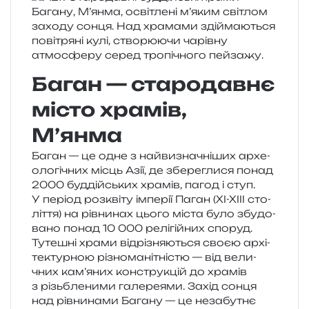
Баган — стародавнє
місто храмів,
М’янма
Баган — це одне з най­ви­зна­чні­ших архе­
о­ло­гі­чних місць Азії, де збе­ре­гли­ся понад
2000 буд­дій­ських хра­мів, пагод і ступ.
У пері­од роз­кві­ту імпе­рії Паган (XI-XIII сто­
лі­т­тя) на рів­ни­нах цього міста було збу­до­
ва­но понад 10 000 релі­гій­них спо­руд.
Тутешні храми від­рі­зня­ю­ться своєю архі­
те­ктур­ною різно­ма­ні­тні­стю — від вели­
чних кам’яних кон­стру­кцій до хра­мів
з різьбле­ни­ми гале­ре­я­ми. Захід сонця
над рів­ни­на­ми Багану — це неза­бу­тнє