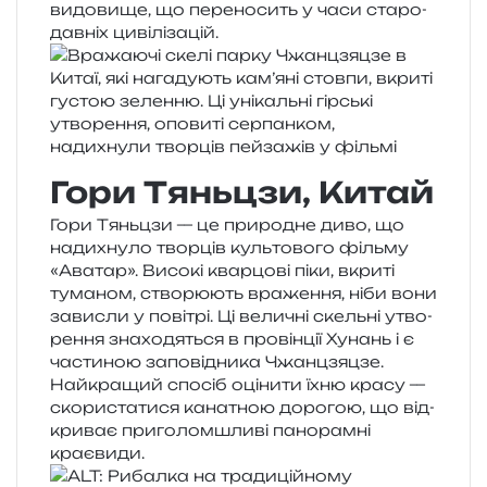
видо­ви­ще, що пере­но­сить у часи ста­ро­
дав­ніх цивілізацій.
Гори Тяньцзи, Китай
Гори Тяньцзи — це при­ро­дне диво, що
нади­хну­ло твор­ців куль­то­во­го філь­му
«Аватар». Високі квар­цо­ві піки, вкри­ті
тума­ном, ство­рю­ють вра­же­н­ня, ніби вони
зави­сли у пові­трі. Ці вели­чні скель­ні утво­
ре­н­ня зна­хо­дя­ться в про­він­ції Хунань і є
части­ною запо­від­ни­ка Чжанцзяцзе.
Найкращий спо­сіб оці­ни­ти їхню красу —
ско­ри­ста­ти­ся кана­тною доро­гою, що від­
кри­ває при­го­лом­шли­ві пано­рам­ні
краєвиди.