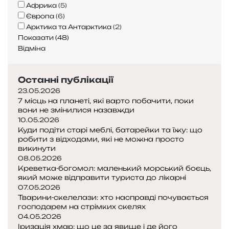
і
л
р
Африка
(
5
)
я
п
і
Європа
(
6
)
п
р
т
Арктика та Антарктика
(
2
)
о
и
и
Показати
(
48
)
я
р
п
Відміна
в
о
і
и
д
д
,
Останні публікації
и
ч
г
23.05.2026
а
е
7 місць на планеті, які варто побачити, поки
с
о
вони не змінилися назавжди
м
л
10.05.2026
а
о
Куди подіти старі меблі, батарейки та їжу: що
н
робити з відходами, які не можна просто
г
д
викинути
і
р
08.05.2026
я
і
Креветка-богомол: маленький морський боєць,
т
в
який може відправити туриста до лікарні
а
07.05.2026
о
п
Тварини-скелелази: хто насправді почувається
к
р
господарем на стрімких скелях
)
и
04.05.2026
х
Іризація хмар: що це за явище і де його