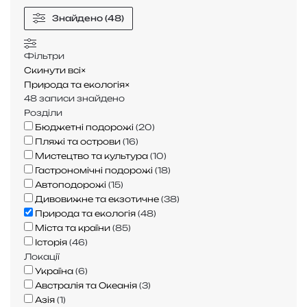
е
в
є
с
г
Знайдено (48)
т
а
о
е
р
а
т
д
р
а
к
и
н
е
Фільтри
м
е
с
а
д
Скинути всі
а
×
н
я
з
п
Природа та екологія
?
×
е
т
48
записи знайдено
б
н
а
Розділи
е
а
ш
Бюджетні подорожі
(
20
)
з
й
о
Пляжі та острови
(
16
)
п
в
к
Мистецтво та культура
(
10
)
е
р
(
Гастрономічні подорожі
(
18
)
ч
а
і
Автоподорожі
(
15
)
н
ж
я
Дивовижне та екзотичне
(
38
)
е
а
к
Природа та екологія
(
48
)
?
ю
ї
Міста та країни
(
85
)
І
ч
х
Історія
(
46
)
с
и
з
Локації
т
х
у
Україна
(
6
)
о
с
с
Австралія та Океанія
(
3
)
р
и
т
Азія
(
1
)