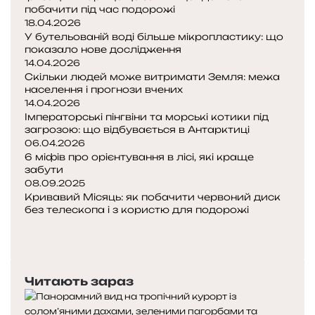
побачити під час подорожі
о
18.04.2026
в
У бутельованій воді більше мікропластику: що
а
показало нове дослідження
н
14.04.2026
і
Скільки людей може витримати Земля: межа
з
населення і прогнози вчених
а
14.04.2026
г
Імператорські пінгвіни та морські котики під
р
загрозою: що відбувається в Антарктиці
06.04.2026
о
6 міфів про орієнтування в лісі, які краще
з
забути
и
08.09.2025
Кривавий Місяць: як побачити червоний диск
без телескопа і з користю для подорожі
П
о
Н
п
а
е
с
Читають зараз
р
т
е
у
д
п