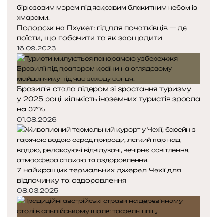
н
н
я
а
Подорож на Пхукет: гід для початківців — де
с
с
поїсти, що побачити та як заощадити
т
т
16.09.2023
о
о
р
р
і
і
н
н
Бразилія стала лідером зі зростання туризму
к
к
у 2025 році: кількість іноземних туристів зросла
а
а
на 37%
01.08.2026
7 найкращих термальних джерел Чехії для
відпочинку та оздоровлення
08.03.2025