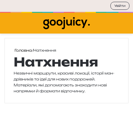
Увійти
Меню
П
Головна
/
Натхнення
Натхнення
Незвичні мар­шру­ти, кра­си­ві лока­ції, істо­рії ман­
дрів­ни­ків та ідеї для нових подо­ро­жей.
Матеріали, які допо­ма­га­ють зна­хо­ди­ти нові
напрям­ки й фор­ма­ти відпочинку.