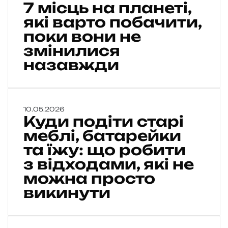
7 місць на планеті,
м
і
які варто побачити,
с
поки вони не
ц
змінилися
ь
н
назавжди
а
п
л
а
К
10.05.2026
н
Куди подіти старі
у
е
д
меблі, батарейки
т
и
та їжу: що робити
і
п
,
з відходами, які не
о
я
д
можна просто
к
і
викинути
і
т
в
и
а
с
р
т