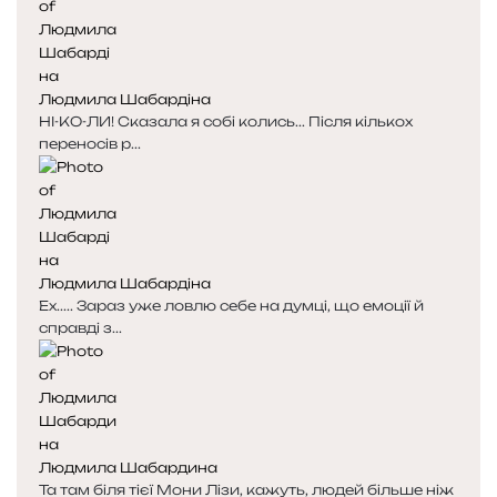
н
н
к
к
а
а
Людмила Шабардіна
НІ-КО-ЛИ! Сказала я собі колись... Після кількох
переносів р...
Людмила Шабардіна
Ех..... Зараз уже ловлю себе на думці, що емоції й
справді з...
Людмила Шабардина
Та там біля тієї Мони Лізи, кажуть, людей більше ніж