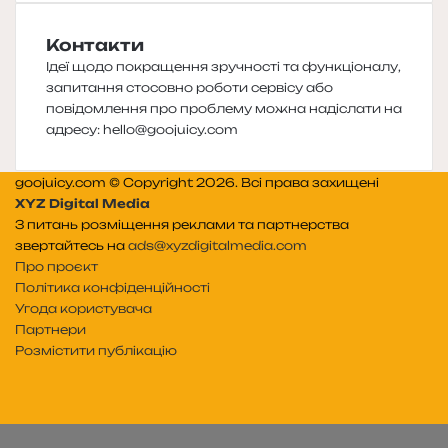
Контакти
Ідеї щодо покращення зручності та функціоналу,
запитання стосовно роботи сервісу або
повідомлення про проблему можна надіслати на
адресу:
hello@goojuicy.com
goojuicy.com © Copyright 2026. Всі права захищені
XYZ Digital Media
З питань розміщення реклами та партнерства
звертайтесь на
ads@xyzdigitalmedia.com
Про проєкт
Політика конфіденційності
Угода користувача
Партнери
Розмістити публікацію
Telegram
Patreon
RSS
e-
Читайте