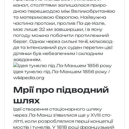
канал, сто­лі­т­тя­ми зали­ша­ла­ся при­ро­
дною пере­шко­дою між Великобританією
та мате­ри­ко­вою Європою. Найвужча
части­на про­то­ки, про­лив Па-де-Кале,
має лише 32 км зав­шир­шки, і в ясну
пого­ду можна поба­чи­ти про­ти­ле­жний
берег. Однак через силь­ні течії, міл­ко­во­д­
дя та інтен­сив­ний рух суден пере­тин цієї
ділян­ки був небез­пе­чним і скла­дним
завданням.
Ідея туне­лю під Ла-Маншем 1856 року /​
wikipedia​.org
Мрії про підводний
шлях
Ідеї ство­ре­н­ня ста­ціо­нар­но­го шляху
через Ла-Манш з’явилися ще у XVIII сто­
літ­ті, коли роз­ро­бля­ли­ся перші кон­це­пції
мостів і туне­лів. У 1818 році фран­цузь­кий