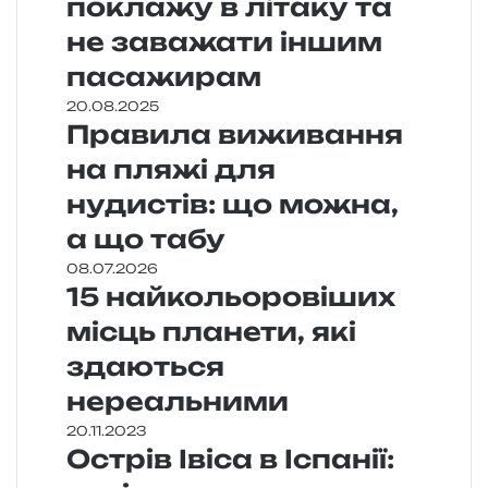
поклажу в літаку та
не заважати іншим
пасажирам
20.08.2025
Правила виживання
на пляжі для
нудистів: що можна,
а що табу
08.07.2026
15 найкольоровіших
місць планети, які
здаються
нереальними
20.11.2023
Острів Івіса в Іспанії: