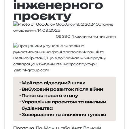
інженерного
проєкту
GooJuicy
18.12.2024
Останнє
оновлення: 14.09.2025
0
390
1 хвилина на читання
getlinkgroup.com
Мрії про підводний шлях
Вибуховий розвиток після війни
Початок нового етапу
Управління проєктом та виклики
будівництва
Завершення та значення тунелю
Протока
Ла-Манш, або Англійський