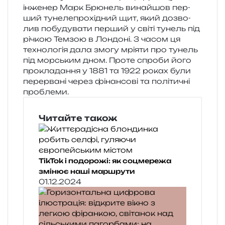
інже­нер Марк Брюнель вина­йшов пер­
ший туне­ле­про­хі­дний щит, який дозво­
лив побу­ду­ва­ти пер­ший у світі тунель під
річкою Темзою в Лондоні. З часом ця
техно­ло­гія дала змогу мрі­я­ти про тунель
під мор­ським дном. Проте спро­би його
про­кла­да­н­ня у 1881 та 1922 роках були
пере­р­ва­ні через фінан­со­ві та полі­ти­чні
проблеми.
Читайте також
TikTok і подорожі: як соцмережа
змінює наші маршрути
01.12.2024