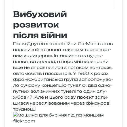
Вибуховий
розвиток
після війни
Після Другої сві­то­вої війни Ла-Манш став
над­зви­чай­но заван­та­же­ним транс­порт­
ним кори­до­ром. Інтенсивність судно­
плав­ства зро­сла, а паром­ні пере­пра­ви
вже не справ­ля­ли­ся з пото­ком ван­та­жів,
авто­мо­бі­лів і паса­жи­рів. У 1960‑х роках
фран­ко-бри­тан­ська група запро­по­ну­ва­
ла суча­сну кон­це­пцію туне­лю: два одно­
пу­тних залі­зни­чних туне­лі та один слу­
жбо­вий. Але й цього разу про­єкт зали­
шив­ся нере­а­лі­зо­ва­ним через фінан­со­ві
труднощі.
flickr​.com