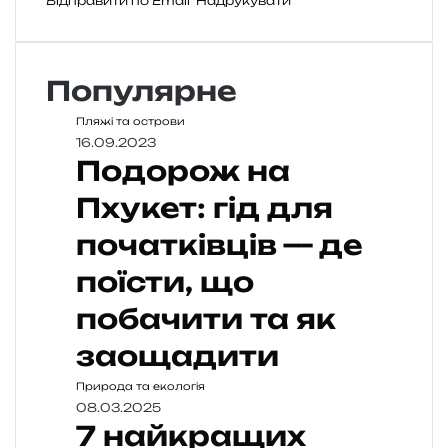
Відправити по Email
Надрукувати
Популярне
Пляжі та острови
16.09.2023
Подорож на
Пхукет: гід для
початківців — де
поїсти, що
побачити та як
заощадити
Природа та екологія
08.03.2025
7 найкращих