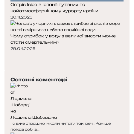
Острів Івіса в Іспанії: путівник по
найатмосфернішому курорту країни
20.11.2023
Чому стрибок у воду з великої висоти може
стати смертельним?
29.04.2025
Попередня
сторінка
Наступна
сторінка
Останні коментарі
Людмила Шабардіна
Та вже страшно інколи читати такі речі. Раніше
поїхав собі в...