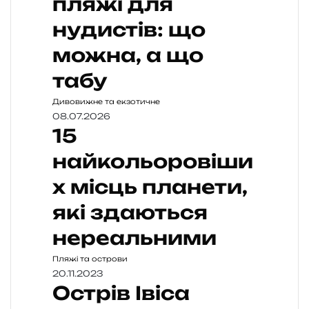
пляжі для
нудистів: що
можна, а що
табу
Дивовижне та екзотичне
08.07.2026
15
найкольоровіши
х місць планети,
які здаються
нереальними
Пляжі та острови
20.11.2023
Острів Івіса