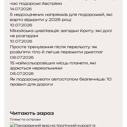
час подорожі Австрією
14.07.2026
5 недооцінених напрямків для подорожей, які
варто відкрити у 2026 році
10.07.2026
Мінойська цивілізація: загадки Криту, які досі
не розгадані
10.07.2026
Просте тренування після перельоту: як
розім’яти тіло й легше пережити джетлаг
08.07.2026
15 найкольоровіших місць планети, які
здаються нереальними
06.07.2026
Як подорожувати автостопом безпечніше: 10
правил для дороги
Попередня
сторінка
Наступна
сторінка
Читають зараз
Пляжі та острови