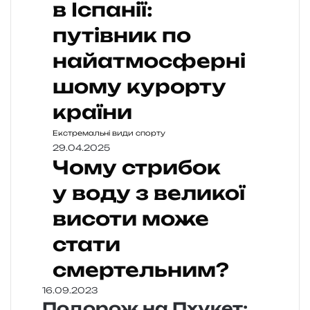
в Іспанії:
путівник по
найатмосферні
шому курорту
країни
Екстремальні види спорту
29.04.2025
Чому стрибок
у воду з великої
висоти може
стати
смертельним?
16.09.2023
Подорож на Пхукет: