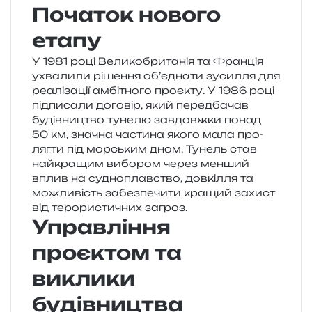
Початок нового
етапу
У 1981 році Великобританія та Франція
ухва­ли­ли ріше­н­ня об’єднати зуси­л­ля для
реа­лі­за­ції амбі­тно­го про­є­кту. У 1986 році
під­пи­са­ли дого­вір, який перед­ба­чав
будів­ни­цтво туне­лю зав­довж­ки понад
50 км, зна­чна части­на якого мала про­
ляг­ти під мор­ським дном. Тунель став
най­кра­щим вибо­ром через мен­ший
вплив на судно­плав­ство, дов­кі­л­ля та
можли­вість забез­пе­чи­ти кра­щий захист
від теро­ри­сти­чних загроз.
Управління
проєктом та
виклики
будівництва