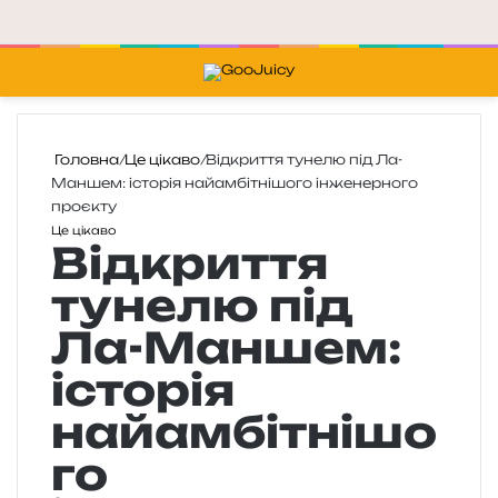
Меню
П
Головна
/
Це цікаво
/
Відкриття тунелю під Ла-
Маншем: історія найамбітнішого інженерного
проєкту
Це цікаво
Відкриття
тунелю під
Ла-Маншем:
історія
найамбітнішо
го