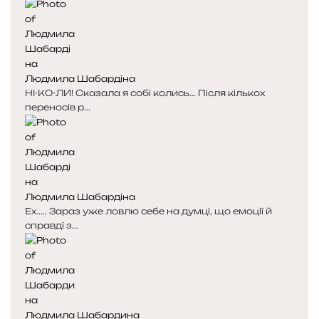
Людмила Шабардіна
НІ-КО-ЛИ! Сказала я собі колись... Після кількох
переносів р...
Людмила Шабардіна
Ех..... Зараз уже ловлю себе на думці, що емоції й
справді з...
Людмила Шабардина