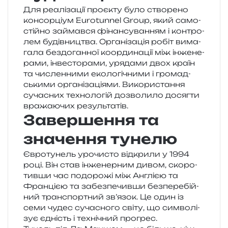
Для реа­лі­за­ції про­є­кту було ство­ре­но
кон­сор­ці­ум Eurotunnel Group, який само­
стій­но займав­ся фінан­су­ва­н­ням і кон­тро­
лем будів­ни­цтва. Організація робіт вима­
га­ла без­до­ган­ної коор­ди­на­ції між інже­не­
ра­ми, інве­сто­ра­ми, уря­да­ми двох країн
та числен­ни­ми еко­ло­гі­чни­ми і гро­мад­
ськи­ми орга­ні­за­ці­я­ми. Використання
суча­сних техно­ло­гій дозво­ли­ло досяг­ти
вра­жа­ю­чих результатів.
Завершення та
значення тунелю
Євротунель уро­чи­сто від­кри­ли у 1994
році. Він став інже­нер­ним дивом, ско­ро­
тив­ши час подо­ро­жі між Англією та
Францією та забез­пе­чив­ши без­пе­ре­бій­
ний транс­порт­ний зв’язок. Це один із
семи чудес суча­сно­го світу, що сим­во­лі­
зує єдність і техні­чний прогрес.