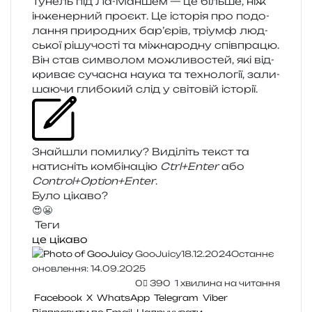
Тунель під Ла-Маншем — це біль­ше, ніж
інже­нер­ний про­єкт. Це істо­рія про подо­
ла­н­ня при­ро­дних бар’єрів, трі­умф люд­
ської рішу­чо­сті та між­на­ро­дну спів­пра­цю.
Він став сим­во­лом можли­во­стей, які від­
кри­ває суча­сна наука та техно­ло­гії, зали­
ша­ю­чи гли­бо­кий слід у сві­то­вій історії.
Знайшли помил­ку? Виділіть текст та
нати­сніть ком­бі­на­цію
Ctrl+Enter
або
Control+Option+Enter
.
Було цікаво?
😍
😬
Теги
це цікаво
GooJuicy
18.12.2024
Останнє
оновлення: 14.09.2025
0
390
1 хвилина на читання
Facebook
X
WhatsApp
Telegram
Viber