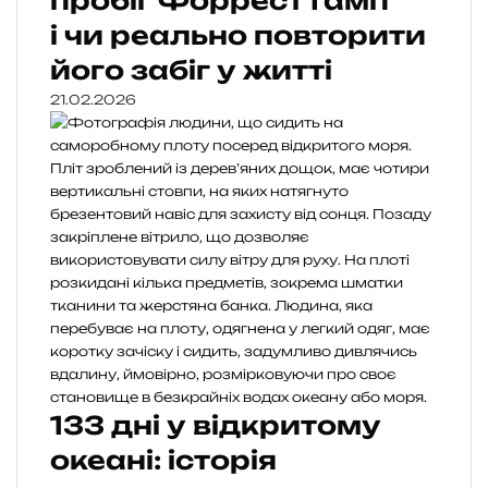
пробіг Форрест Гамп
і чи реально повторити
його забіг у житті
21.02.2026
133 дні у відкритому
океані: історія