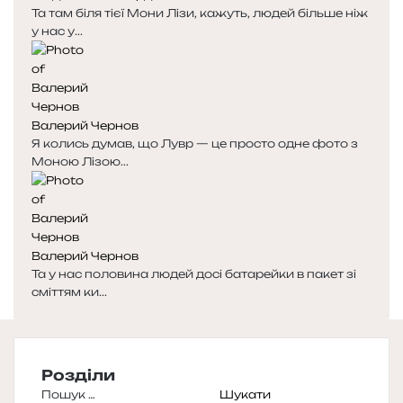
Та там біля тієї Мони Лізи, кажуть, людей більше ніж
у нас у...
Валерий Чернов
Я колись думав, що Лувр — це просто одне фото з
Моною Лізою...
Валерий Чернов
Та у нас половина людей досі батарейки в пакет зі
сміттям ки...
Розділи
Пошук: