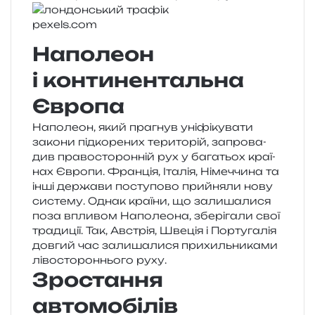
pexels​.com
Наполеон
і континентальна
Європа
Наполеон, який пра­гнув уні­фі­ку­ва­ти
зако­ни під­ко­ре­них тери­то­рій, запро­ва­
див пра­во­сто­рон­ній рух у бага­тьох кра­ї­
нах Європи. Франція, Італія, Німеччина та
інші дер­жа­ви посту­по­во прийня­ли нову
систе­му. Однак кра­ї­ни, що зали­ша­ли­ся
поза впли­вом Наполеона, збе­рі­га­ли свої
тра­ди­ції. Так, Австрія, Швеція і Португалія
дов­гий час зали­ша­ли­ся при­хиль­ни­ка­ми
ліво­сто­рон­ньо­го руху.
Зростання
автомобілів