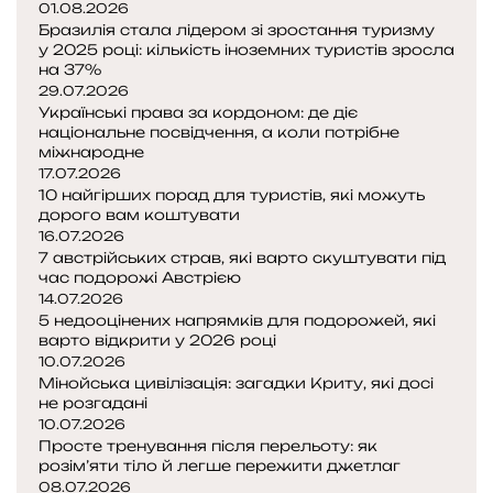
01.08.2026
Бразилія стала лідером зі зростання туризму
у 2025 році: кількість іноземних туристів зросла
на 37%
29.07.2026
Українські права за кордоном: де діє
національне посвідчення, а коли потрібне
міжнародне
17.07.2026
10 найгірших порад для туристів, які можуть
дорого вам коштувати
16.07.2026
7 австрійських страв, які варто скуштувати під
час подорожі Австрією
14.07.2026
5 недооцінених напрямків для подорожей, які
варто відкрити у 2026 році
10.07.2026
Мінойська цивілізація: загадки Криту, які досі
не розгадані
10.07.2026
Просте тренування після перельоту: як
розім’яти тіло й легше пережити джетлаг
08.07.2026