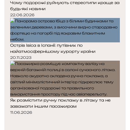
Чому подорожі руйнують стереотипи краще за
будь-які новини
22.06.2026
Острів Івіса в Іспанії: путівник по
найатмосфернішому курорту країни
20.11.2023
Як розмістити ручну поклажу в літаку та не
заважати іншим пасажирам
11.06.2026
Попередня
сторінка
Наступна