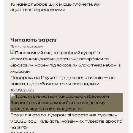
15 найкольоровіших місць планети, які
здаються нереальними
Попередня
сторінка
Наступна
сторінка
Читають зараз
Пляжі та острови
Подорож на Пхукет: гід для початківців — де
поїсти, що побачити та як заощадити
16.09.2023
Бразилія стала лідером зі зростання туризму
у 2025 році: кількість іноземних туристів зросла
на 37%