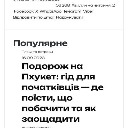
0
268
Хвилин на читання: 2
Facebook
X
WhatsApp
Telegram
Viber
Відправити по Email
Надрукувати
Популярне
Пляжі та острови
16.09.2023
Подорож на
Пхукет: гід для
початківців — де
поїсти, що
побачити та як
заощадити
Новини туризму