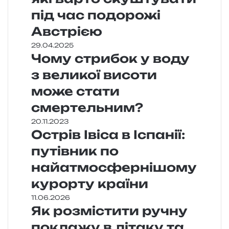
під час подорожі
Австрією
29.04.2025
Чому стрибок у воду
з великої висоти
може стати
смертельним?
20.11.2023
Острів Івіса в Іспанії:
путівник по
найатмосфернішому
курорту країни
11.06.2026
Як розмістити ручну
поклажу в літаку та