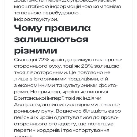
мас­шта­бною інфор­ма­цій­ною кам­па­ні­єю
та пов­ною пере­бу­до­вою
інфраструктури.
Чому правила
залишаються
різними
Сьогодні 72% країн дотри­му­ю­ться пра­во­
сто­рон­ньо­го руху, тоді як 28% зали­ша­ю­
ться ліво­сто­рон­ні­ми. Це пов’язано не
лише з істо­ри­чни­ми тра­ди­ці­я­ми, а й
з еко­но­мі­чни­ми та куль­тур­ни­ми факто­
ра­ми. Наприклад, кра­ї­ни коли­шньої
Британської імпе­рії, такі як Індія чи
Австралія, зали­ши­ли­ся вір­ни­ми ліво­сто­
рон­ньо­му руху. Водночас біль­шість євро­
пей­ських країн ада­пту­ва­ли­ся до пра­во­
сто­рон­ньо­го стан­дар­ту, що полег­шує
пере­тин кор­до­нів і транс­пор­ту­ва­н­ня
товарів.