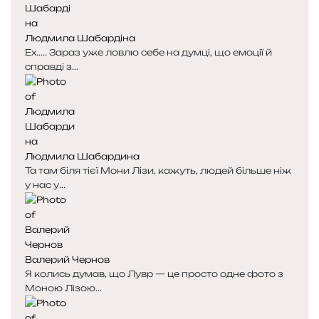
Людмила Шабардіна
Ех..... Зараз уже ловлю себе на думці, що емоції й
справді з...
Людмила Шабардина
Та там біля тієї Мони Лізи, кажуть, людей більше ніж
у нас у...
Валерий Чернов
Я колись думав, що Лувр — це просто одне фото з
Моною Лізою...