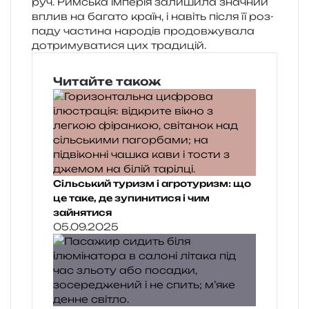
руч. Римська імпе­рія зали­ши­ла зна­чний
вплив на бага­то країн, і навіть після її роз­
па­ду части­на наро­дів про­дов­жу­ва­ла
дотри­му­ва­ти­ся цих традицій.
Читайте також
Сільський туризм і агротуризм: що
це таке, де зупинитися і чим
зайнятися
05.09.2025