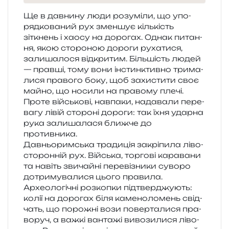
Ще в дав­ни­ну люди розумі­ли, що упо­
ряд­ко­ва­ний рух змен­шує кіль­кість
зіткнень і хаосу на доро­гах. Однак пита­н­
ня, якою сто­ро­ною доро­ги руха­ти­ся,
зали­ша­ло­ся від­кри­тим. Більшість людей
— прав­ші, тому вони інстин­ктив­но три­ма­
ли­ся пра­во­го боку, щоб захи­сти­ти своє
майно, що носи­ли на пра­во­му плечі.
Проте вій­сько­ві, нав­па­ки, нада­ва­ли пере­
ва­гу лівій сто­ро­ні доро­ги: так їхня удар­на
рука зали­ша­ла­ся ближ­че до
противника.
Давньоримська тра­ди­ція закрі­пи­ла ліво­
сто­рон­ній рух. Війська, тор­го­ві кара­ва­ни
та навіть зви­чай­ні пере­ві­зни­ки суво­ро
дотри­му­ва­ли­ся цього пра­ви­ла.
Археологічні роз­ко­пки під­твер­джу­ють:
колії на доро­гах біля каме­но­ло­мень свід­
чать, що поро­жні вози повер­та­ли­ся пра­
во­руч, а важкі ван­та­жі виво­зи­ли­ся ліво­