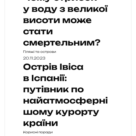
у воду з великої
висоти може
стати
смертельним?
Пляжі та острови
20.11.2023
Острів Івіса
в Іспанії:
путівник по
найатмосферні
шому курорту
країни
Корисні поради