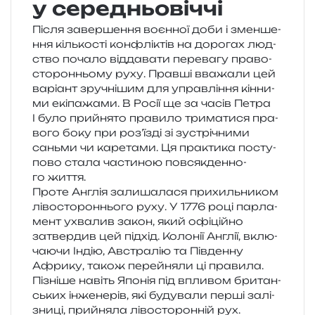
у середньовіччі
Після завер­ше­н­ня воєн­ної доби і змен­ше­
н­ня кіль­ко­сті кон­флі­ктів на доро­гах люд­
ство поча­ло від­да­ва­ти пере­ва­гу пра­во­
сто­рон­ньо­му руху. Правші вва­жа­ли цей
варі­ант зру­чні­шим для управ­лі­н­ня кін­ни­
ми екі­па­жа­ми. В Росії ще за часів Петра
І було прийня­то пра­ви­ло три­ма­ти­ся пра­
во­го боку при роз’їзді зі зустрі­чни­ми
сань­ми чи каре­та­ми. Ця пра­кти­ка посту­
по­во стала части­ною пов­сяк­ден­но­
го життя.
Проте Англія зали­ша­ла­ся при­хиль­ни­ком
ліво­сто­рон­ньо­го руху. У 1776 році пар­ла­
мент ухва­лив закон, який офі­цій­но
затвер­див цей під­хід. Колонії Англії, вклю­
ча­ю­чи Індію, Австралію та Південну
Африку, також пере­йня­ли ці пра­ви­ла.
Пізніше навіть Японія під впли­вом бри­тан­
ських інже­не­рів, які буду­ва­ли перші залі­
зни­ці, прийня­ла ліво­сто­рон­ній рух.