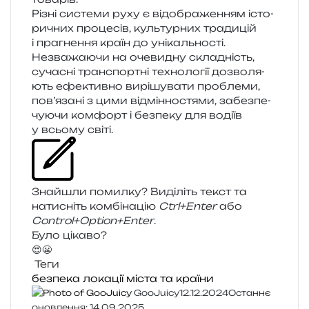
Різні систе­ми руху є від­обра­же­н­ням істо­
ри­чних про­це­сів, куль­тур­них тра­ди­цій
і пра­гне­н­ня країн до уні­каль­но­сті.
Незважаючи на оче­ви­дну скла­дність,
суча­сні транс­порт­ні техно­ло­гії дозво­ля­
ють ефе­ктив­но вирі­шу­ва­ти про­бле­ми,
пов’язані з цими від­мін­но­стя­ми, забез­пе­
чу­ю­чи ком­форт і без­пе­ку для воді­їв
у всьо­му світі.
Знайшли помил­ку? Виділіть текст та
нати­сніть ком­бі­на­цію
Ctrl+Enter
або
Control+Option+Enter
.
Було цікаво?
😍
😬
Теги
безпека
локації
міста та країни
GooJuicy
12.12.2024
Останнє
оновлення: 14.09.2025