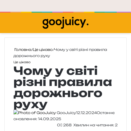
Меню
П
Головна
/
Це цікаво
/
Чому у світі різні правила
дорожнього руху
Це цікаво
Чому у світі
різні правила
дорожнього
руху
GooJuicy
12.12.2024
Останнє
оновлення: 14.09.2025
0
268
Хвилин на читання: 2