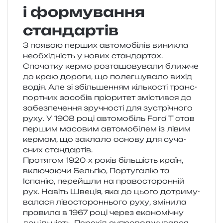
і формування
стандартів
З появою пер­ших авто­мо­бі­лів вини­кла
необ­хі­дність у нових стан­дар­тах.
Спочатку кермо роз­та­шо­ву­ва­ли ближ­че
до краю доро­ги, що полег­шу­ва­ло вихід
водія. Але зі збіль­ше­н­ням кіль­ко­сті транс­
порт­них засо­бів прі­о­ри­тет змі­стив­ся до
забез­пе­че­н­ня зру­чно­сті для зустрі­чно­го
руху. У 1908 році авто­мо­біль Ford T став
пер­шим масо­вим авто­мо­бі­лем із лівим
кер­мом, що закла­ло осно­ву для суча­
сних стандартів.
Протягом 1920‑х років біль­шість країн,
вклю­ча­ю­чи Бельгію, Португалію та
Іспанію, пере­йшли на пра­во­сто­рон­ній
рух. Навіть Швеція, яка до цього дотри­му­
ва­ла­ся ліво­сто­рон­ньо­го руху, змі­ни­ла
пра­ви­ла в 1967 році через еко­но­мі­чну
доціль­ність. Перехід супро­во­джу­вав­ся