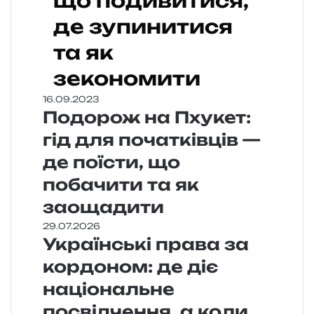
що подивитися,
де зупинитися
та як
зекономити
16.09.2023
Подорож на Пхукет:
гід для початківців —
де поїсти, що
побачити та як
заощадити
29.07.2026
Українські права за
кордоном: де діє
національне
посвідчення, а коли