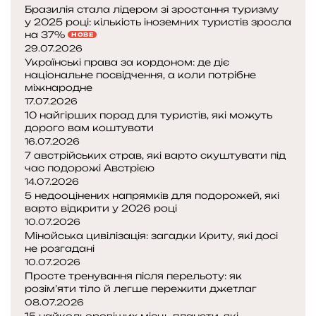
Бразилія стала лідером зі зростання туризму
у 2025 році: кількість іноземних туристів зросла
на 37%
НОВЕ
29.07.2026
Українські права за кордоном: де діє
національне посвідчення, а коли потрібне
міжнародне
17.07.2026
10 найгірших порад для туристів, які можуть
дорого вам коштувати
16.07.2026
7 австрійських страв, які варто скуштувати під
час подорожі Австрією
14.07.2026
5 недооцінених напрямків для подорожей, які
варто відкрити у 2026 році
10.07.2026
Мінойська цивілізація: загадки Криту, які досі
не розгадані
10.07.2026
Просте тренування після перельоту: як
розім’яти тіло й легше пережити джетлаг
08.07.2026
15 найкольоровіших місць планети, які