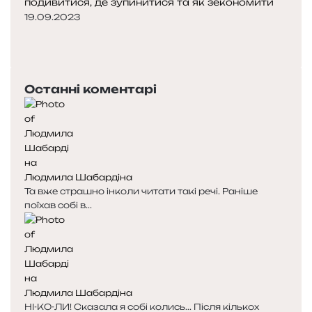
подивитися, де зупинитися та як зекономити
19.09.2023
Попередня
сторінка
Наступна
сторінка
Останні коментарі
Людмила Шабардіна
Та вже страшно інколи читати такі речі. Раніше
поїхав собі в...
Людмила Шабардіна
НІ-КО-ЛИ! Сказала я собі колись... Після кількох