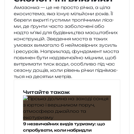
Амазонка — це не про­сто річка, а ціла
еко­си­сте­ма, яка існує міль­йо­ни років. Її
бере­ги вкри­ті густи­ми тро­пі­чни­ми ліса­
ми, де ґрун­ти часто забо­ло­че­ні або
надто м’які для будів­ни­цтва мас­шта­бних
кон­стру­кцій. Зведення моста в таких
умо­вах вима­га­ло б неймо­вір­них зусиль
і ресур­сів. Наприклад, фун­да­мент моста
пови­нен бути над­зви­чай­но міцним, щоб
витри­ма­ти тиск води, осо­бли­во під час
сезо­ну дощів, коли рівень річки під­ні­ма­є­
ться на деся­тки метрів.
Читайте також
9 незвичайних видів туризму: що
спробувати, коли набридли