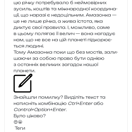
цю річку потре­бу­ва­ло б неймо­вір­них
зусиль, коштів та між­на­ро­дної коор­ди­на­
ції, що нара­зі є недо­ціль­ним. Амазонка —
це не лише річка, а жива істо­та, яка
диктує свої пра­ви­ла. І, можли­во, саме
в цьому поля­гає її велич — вона нага­дує
нам, що не все на цій пла­не­ті під­ко­рю­є­
ться людині.
Тому Амазонка поки що без мостів, зали­
ша­ю­чи за собою право бути одні­єю
з остан­ніх вели­ких зага­док нашої
планети.
Знайшли помил­ку? Виділіть текст та
нати­сніть ком­бі­на­цію
Ctrl+Enter
або
Control+Option+Enter
.
Було цікаво?
😍
😬
Теги