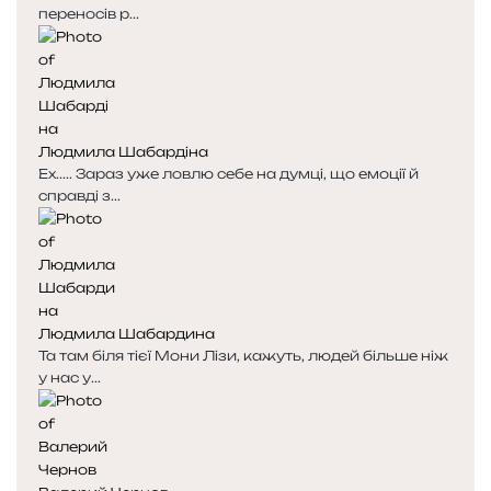
переносів р...
Людмила Шабардіна
Ех..... Зараз уже ловлю себе на думці, що емоції й
справді з...
Людмила Шабардина
Та там біля тієї Мони Лізи, кажуть, людей більше ніж
у нас у...