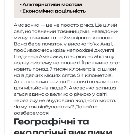
Альтернативи мостам
Економічна доцільність
Амазонка — це не про­сто річка. Це цілий
світ, напов­не­ний таєм­ни­ця­ми, незві­да­ни­
ми куто­чка­ми та неймо­вір­ною кра­сою.
Вона бере поча­ток у висо­ко­гі­р’ях Анд і,
про­би­ва­ю­чись крізь непро­хі­дні джун­глі
Південної Америки, ство­рює най­біль­шу
водну систе­му на пла­не­ті. Її дов­жи­на ста­
но­вить понад 7 тисяч кіло­ме­трів, а шири­
на в деяких місцях сягає 24 кіло­ме­трів.
Але, незва­жа­ю­чи на її велич і важли­вість
для міль­йо­нів людей, Амазонка зали­ша­
є­ться єди­ною вели­кою річкою у світі,
через яку не збу­до­ва­но жодно­го моста.
Чому так від­бу­ва­є­ться? Давайте
розберемося.
Географічні та
екологічні виклики