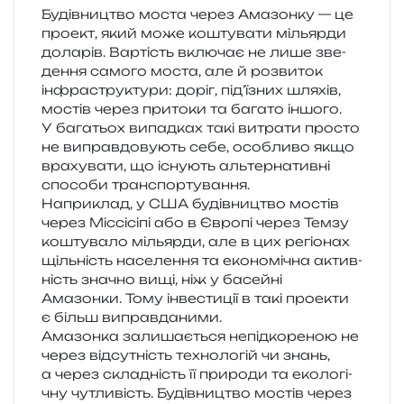
Будівництво моста через Амазонку — це
про­ект, який може кошту­ва­ти мільяр­ди
дола­рів. Вартість вклю­чає не лише зве­
де­н­ня само­го моста, але й роз­ви­ток
інфра­стру­кту­ри: доріг, під­’ї­зних шля­хів,
мостів через при­то­ки та бага­то іншо­го.
У бага­тьох випад­ках такі витра­ти про­сто
не виправ­до­ву­ють себе, осо­бли­во якщо
вра­ху­ва­ти, що існу­ють аль­тер­на­тив­ні
спосо­би транспортування.
Наприклад, у США будів­ни­цтво мостів
через Міссісіпі або в Європі через Темзу
кошту­ва­ло мільяр­ди, але в цих регіо­нах
щіль­ність насе­ле­н­ня та еко­но­мі­чна актив­
ність зна­чно вищі, ніж у басей­ні
Амазонки. Тому інве­сти­ції в такі про­е­кти
є більш виправданими.
Амазонка зали­ша­є­ться непід­ко­ре­ною не
через від­су­тність техно­ло­гій чи знань,
а через скла­дність її при­ро­ди та еко­ло­гі­
чну чутли­вість. Будівництво мостів через