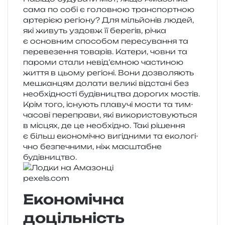
сама по собі є голов­ною транс­порт­ною
арте­рі­єю регіо­ну? Для міль­йо­нів людей,
які живуть уздовж її бере­гів, річка
є основ­ним спосо­бом пере­су­ва­н­ня та
пере­ве­зе­н­ня това­рів. Катери, човни та
паро­ми стали невід­’єм­ною части­ною
життя в цьому регіо­ні. Вони дозво­ля­ють
мешкан­цям дола­ти вели­кі від­ста­ні без
необ­хі­дно­сті будів­ни­цтва доро­гих мостів.
Крім того, існу­ють пла­ву­чі мости та тим­
ча­со­ві пере­пра­ви, які вико­ри­сто­ву­ю­ться
в місцях, де це необ­хі­дно. Такі ріше­н­ня
є більш еко­но­мі­чно вигі­дни­ми та еко­ло­гі­
чно без­пе­чни­ми, ніж мас­шта­бне
будівництво.
pexels​.com
Економічна
доцільність