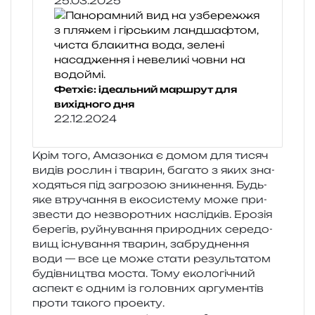
25.03.2025
Фетхіє: ідеальний маршрут для
вихідного дня
22.12.2024
Крім того, Амазонка є домом для тисяч
видів рослин і тва­рин, бага­то з яких зна­
хо­дя­ться під загро­зою зни­кне­н­ня. Будь-
яке втру­ча­н­ня в еко­си­сте­му може при­
зве­сти до незво­ро­тних наслід­ків. Ерозія
бере­гів, руй­ну­ва­н­ня при­ро­дних сере­до­
вищ існу­ва­н­ня тва­рин, забру­дне­н­ня
води — все це може стати резуль­та­том
будів­ни­цтва моста. Тому еко­ло­гі­чний
аспект є одним із голов­них аргу­мен­тів
проти тако­го проекту.