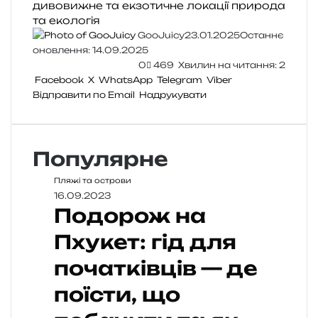
дивовижне та екзотичне
локації
природа
та екологія
GooJuicy
23.01.2025
Останнє
оновлення: 14.09.2025
0
469
Хвилин на читання: 2
Facebook
X
WhatsApp
Telegram
Viber
Відправити по Email
Надрукувати
Популярне
Пляжі та острови
16.09.2023
Подорож на
Пхукет: гід для
початківців — де
поїсти, що