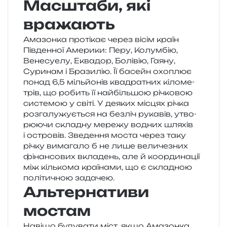
Масштаби, які
вражають
Амазонка про­ті­кає через вісім країн
Південної Америки: Перу, Колумбію,
Венесуелу, Еквадор, Болівію, Гаяну,
Суринам і Бразилію. Її басейн охо­плює
понад 6,5 міль­йо­нів ква­дра­тних кіло­ме­
трів, що робить її най­біль­шою річко­вою
систе­мою у світі. У деяких місцях річка
роз­га­лу­жу­є­ться на без­ліч рука­вів, утво­
рю­ю­чи скла­дну мере­жу водних шля­хів
і остро­вів. Зведення моста через таку
річку вима­га­ло б не лише вели­че­зних
фінан­со­вих вкла­день, але й коор­ди­на­ції
між кіль­ко­ма кра­ї­на­ми, що є скла­дною
полі­ти­чною задачею.
Альтернативи
мостам
Навіщо буду­ва­ти міст, якщо Амазонка