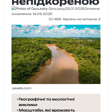
непідкореною
GooJuicy
23.01.2025
Останнє
оновлення: 14.09.2025
0
469
Хвилин на читання: 2
pexels.com
Географічні та екологічні
виклики
Масштаби, які вражають