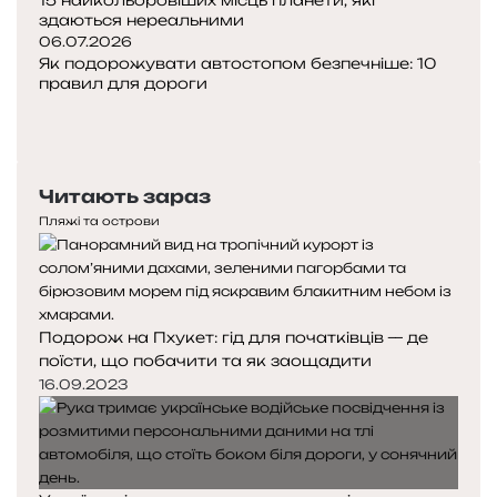
здаються нереальними
06.07.2026
Як подорожувати автостопом безпечніше: 10
правил для дороги
Попередня
сторінка
Наступна
сторінка
Читають зараз
Пляжі та острови
Подорож на Пхукет: гід для початківців — де
поїсти, що побачити та як заощадити
16.09.2023