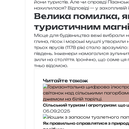
йо­ни тури­стів. Але чи справ­ді Пізансь
нахи­ли­ла­ся? Відповіді — у захо­пли­вій іст
Велика помилка, я
туристичним магн
Місце для будів­ни­цтва вежі вибра­ли н
глина, пісок і мор­ські мушлі утво­ри­ли 
трьох яру­сів (1178 рік) стало зро­зумі­л
пів­день. Інженери нама­га­ли­ся зупи­н
зи­ли на сто­лі­т­тя. Іронічно, що саме ц
тньо відомою.
Читайте також
Сільський туризм і агротуризм: що ц
05.09.2025
Як правильно справлятися з природ