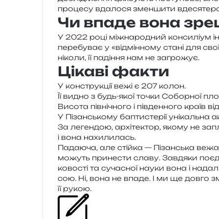
про­це­су вда­ло­ся змен­ши­ти вдесятеро
Чи впаде вона зр
У 2022 році між­на­ро­дний кон­си­лі­ум і
пере­бу­ває у «від­мін­но­му стані для св
ніко­ли, її паді­н­ня нам не загрожує.
Цікаві факти
У кон­стру­кції вежі є 207 колон.
Її видно з будь-якої точки Соборної пло
Висота пів­ні­чно­го і пів­ден­но­го країв в
У Пізанському бапти­сте­рії уні­каль­на а
За леген­дою, архі­те­ктор, якому не зап
і вона нахилилась.
Падаюча, але стій­ка — Пізанська вежа 
можуть при­не­сти славу. Завдяки поєд­на
ко­во­сті та суча­сної науки вона і нада
сою. Ні, вона не впаде. І ми ще довго зм
її рукою.