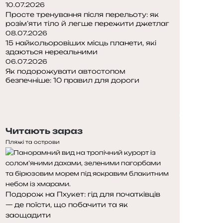
10.07.2026
Просте тренування після перельоту: як
розім’яти тіло й легше пережити джетлаг
08.07.2026
15 найкольоровіших місць планети, які
здаються нереальними
06.07.2026
Як подорожувати автостопом
безпечніше: 10 правил для дороги
Попередня
сторінка
Наступна
сторінка
Читають зараз
Пляжі та острови
Подорож на Пхукет: гід для початківців
— де поїсти, що побачити та як
заощадити