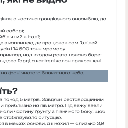
в­ля, а части­на гран­діо­зно­го ансам­блю, до
ий собор);
іль­ший в Італії;
е з капли­цею, де пра­цю­вав сам Галілей;
у­сів і 14 500 тонн мрамору.
ри­клад, над вхо­дом роз­та­шо­ва­но баре­
еа Гарді, а капі­те­лі колон при­кра­ше­ні
їть?
в понад 5 метрів. Завдяки рестав­ра­цій­ним
ли при­бли­зно на пів метра. Під вежу ввели
­ча­ли части­ну ґрун­ту з пів­ні­чно­го боку, щоб
 ста­бі­лі­зу­ва­ло ситуацію.
ся в межах осно­ви, а її нахил — близь­ко 3,9