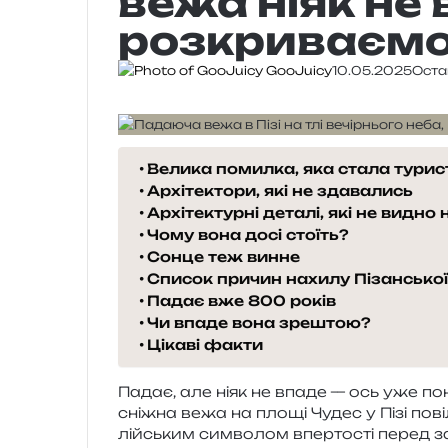
вежа ніяк не
розкриваємо 
GooJuicy
10.05.2025
Оста
Велика помилка, яка стала тури
Архітектори, які не здавались
Архітектурні деталі, які не видно
Чому вона досі стоїть?
Сонце теж винне
Список причин нахилу Пізанської
Падає вже 800 років
Чи впаде вона зрештою?
Цікаві факти
Падає, але ніяк не впаде — ось уже понад
сні­жна вежа на площі Чудес у Пізі повіл
лій­ським сим­во­лом впер­то­сті перед з