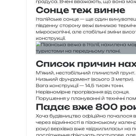
гра­ду­са. Вчені вва­жа­ють, що вона мож
Сонце теж винне
Італійське сонце — ще один вину­ва­тец
пів­ден­ну сто­ро­ну вежі вини­кає тер­мі­ч
мікро­ско­пі­чні, але ста­біль­ні зміни в
конструкції.
Список причин нах
М’який, неста­біль­ний гли­ни­стий грунт.
Низький фун­да­мент (всьо­го 3 метри).
Вага кон­стру­кції — 14,5 тисяч тонн.
Нерівномірне про­грі­ва­н­ня від сонця.
Порушення у пла­ну­ван­ні й техні­чні по
Падає вже 800 рок
Хоча будів­ни­цтво офі­цій­но поча­ло­ся в
через від­мін­но­сті в пізан­сько­му кален
року) вер­хів­ка вже «від­хи­ли­лась» на п
дослі­дже­н­ня фіксу­ють посту­по­ве, але