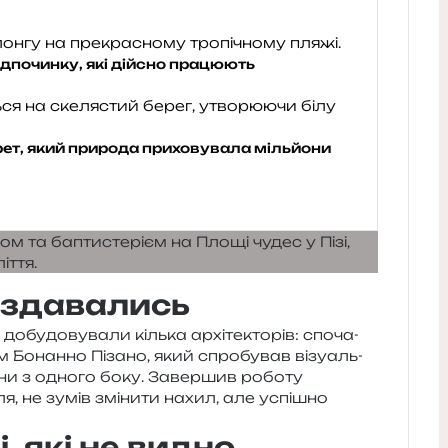
ідпочинку, які дійсно працюють
крет, який природа приховувала мільйони
е здавались
у­до­ву­ва­ли кіль­ка архі­те­кто­рів: спо­ча­
ім Бонанно Пізано, який спро­бу­вав візу­аль­
іни з одно­го боку. Завершив робо­ту
я, не зумів змі­ни­ти нахил, але успі­шно
, які не видно