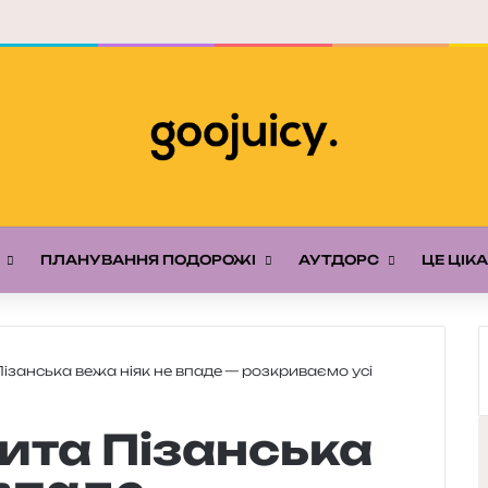
ПЛАНУВАННЯ ПОДОРОЖІ
АУТДОРС
ЦЕ ЦІК
ізанська вежа ніяк не впаде — розкриваємо усі
ита Пізанська