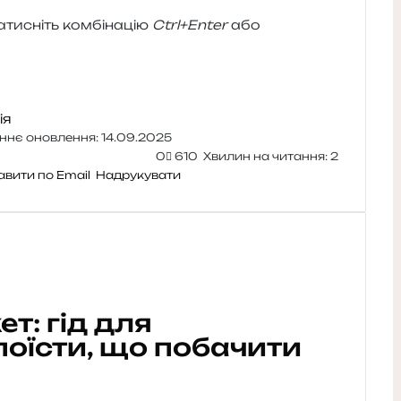
и­сніть ком­бі­на­цію
Ctrl+Enter
або
ія
ннє оновлення: 14.09.2025
0
610
Хвилин на читання: 2
авити по Email
Надрукувати
т: гід для
 поїсти, що побачити