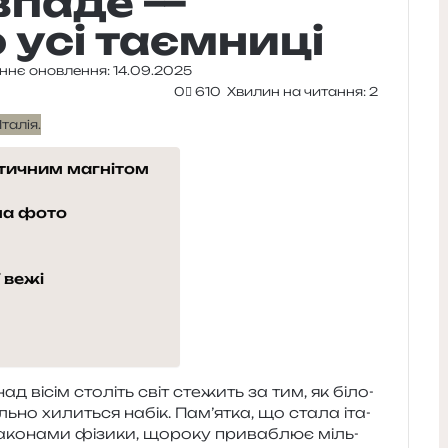
 впаде —
усі таємниці
ннє оновлення: 14.09.2025
0
610
Хвилин на читання: 2
стичним магнітом
 на фото
 вежі
 вісім сто­літь світ сте­жить за тим, як біло­
ь­но хили­ться набік. Пам’ятка, що стала іта­
ако­на­ми фізи­ки, щоро­ку при­ва­блює міль­