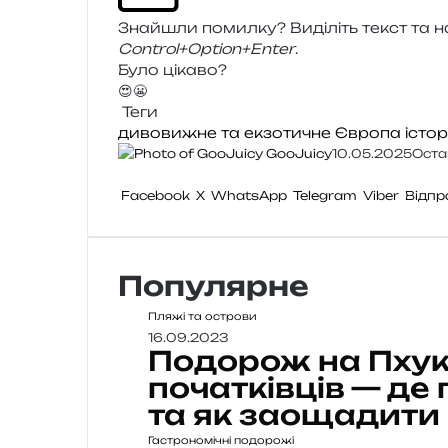
Знайшли помил­ку? Виділіть текст та нат
Control+Option+Enter
.
Було цікаво?
😍
😬
Теги
дивовижне та екзотичне
Європа
істор
GooJuicy
10.05.2025
Оста
Facebook
X
WhatsApp
Telegram
Viber
Відпр
Популярне
Пляжі та острови
16.09.2023
Подорож на Пхуке
початківців — де
та як заощадити
Гастрономічні подорожі