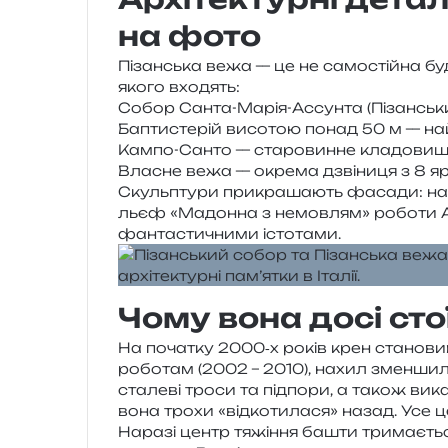
на фото
Пізанська вежа — це не само­стій­на буді
якого входять:
Собор Санта-Марія-Ассунта (Пізанськ
Баптистерій висо­тою понад 50 м — най­б
Кампо-Санто — ста­ро­вин­не кла­до­ви­щ
Власне вежа — окре­ма дзві­ни­ця з 8 яр
Скульптури при­кра­ша­ють фаса­ди: нап
льєф «Мадонна з немов­лям» робо­ти Андр
фан­та­сти­чни­ми істотами.
Чому вона досі сто
На поча­тку 2000‑х років крен ста­но­ви
робо­там (2002 – 2010), нахил змен­ши­
ста­ле­ві троси та під­по­ри, а також вика
вона трохи «від­ко­ти­ла­ся» назад. Усе це
Наразі центр тяжі­н­ня башти три­ма­є­ть