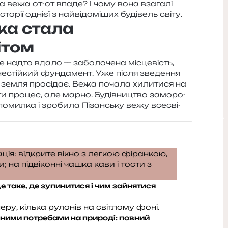
ка вежа от-от впаде? І чому вона вза­га­лі
о­рії одні­єї з най­ві­до­мі­ших буді­вель світу.
ка стала
ітом
е надто вдало — забо­ло­че­на місце­вість,
нестій­кий фун­да­мент. Уже після зве­де­н­ня
о: земля про­сі­дає. Вежа поча­ла хили­ти­ся на
и­ти про­цес, але марно. Будівництво замо­ро­
я помил­ка і зро­би­ла Пізанську вежу все­сві­
е таке, де зупинитися і чим зайнятися
ними потребами на природі: повний