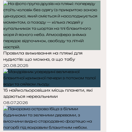
Правила виживання на пляжі для
нудистів: що можна, а що табу
20.08.2025
15 найкольоровіших місць планети, які
здаються нереальними
08.07.2026