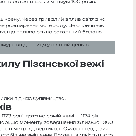
е про­сто­я­ти ще як міні­мум 100 років.
ь крену. Через три­ва­лий вплив сві­тла на
не роз­ши­ре­н­ня мате­рі­а­лу. Це спри­чи­няє
исо­ти, що впли­ва­ють на загаль­ний баланс
илу Пізанської вежі
мил­ки під час будівництва.
ів
 1173 році, дата на самій вежі — 1174 рік,
­да­рі. До момен­ту завер­ше­н­ня (близь­ко 1360
онад метр від вер­ти­ка­лі. Сучасні гео­де­зи­чні
 ста­біль­не змі­ще­н­ня. Проте швид­кість цього