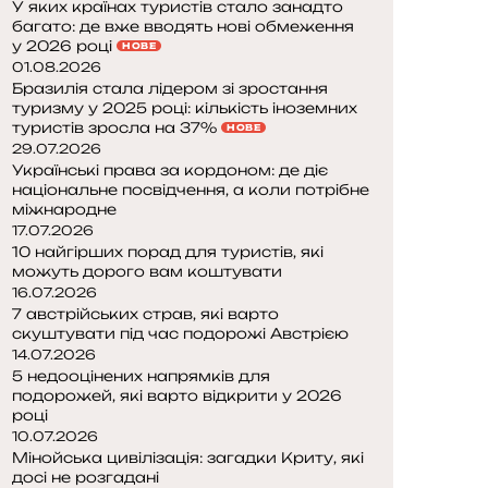
У яких країнах туристів стало занадто
багато: де вже вводять нові обмеження
у 2026 році
НОВЕ
01.08.2026
Бразилія стала лідером зі зростання
туризму у 2025 році: кількість іноземних
туристів зросла на 37%
НОВЕ
29.07.2026
Українські права за кордоном: де діє
національне посвідчення, а коли потрібне
міжнародне
17.07.2026
10 найгірших порад для туристів, які
можуть дорого вам коштувати
16.07.2026
7 австрійських страв, які варто
скуштувати під час подорожі Австрією
14.07.2026
5 недооцінених напрямків для
подорожей, які варто відкрити у 2026
році
10.07.2026
Мінойська цивілізація: загадки Криту, які
досі не розгадані