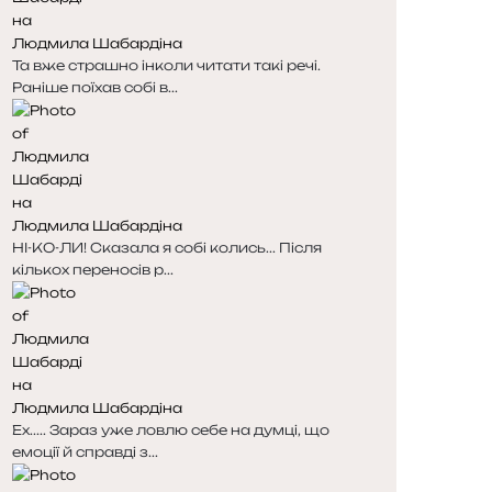
Людмила Шабардіна
Та вже страшно інколи читати такі речі.
Раніше поїхав собі в...
Людмила Шабардіна
НІ-КО-ЛИ! Сказала я собі колись... Після
кількох переносів р...
Людмила Шабардіна
Ех..... Зараз уже ловлю себе на думці, що
емоції й справді з...