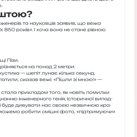
.
ештою?
нже­не­рів та нау­ков­ців заявив, що вежа
оїх 850 років». І хоча вона не стане рів­ною
щі Пізи.
ід­рі­зня­є­ться на понад 2 метри.
ку­сти­ка — шепіт лунає кіль­ка секунд.
ла­ти­ли, ска­зав вежі: «Пішли зі мною!» —
стала при­кла­дом того, як навіть помил­ки
н­ню інже­нер­но­го генія, істо­ри­чної випад­
­лі буде диву­ва­ти нас своєю незви­чною кра­
о­же­мо роби­ти смі­шні фото, «під­три­му­ю­чи»