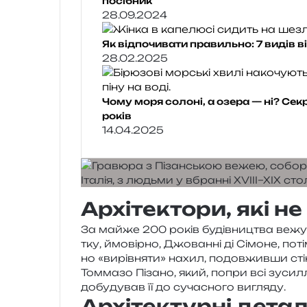
посібник
28.09.2024
Як відпочивати правильно: 7 видів в
28.02.2025
Чому моря солоні, а озера — ні? Се
років
14.04.2025
Архітектори, які н
За майже 200 років будів­ни­цтва вежу доб
тку, ймо­вір­но, Джованні ді Сімоне, пот
но «вирів­ня­ти» нахил, подов­жив­ши ст
Томмазо Пізано, який, попри всі зуси­л­л
добу­ду­вав її до суча­сно­го вигляду.
Архітектурні деталі