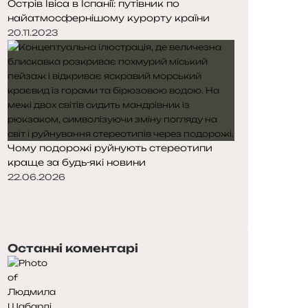
Острів Івіса в Іспанії: путівник по
найатмосфернішому курорту країни
20.11.2023
Чому подорожі руйнують стереотипи
краще за будь-які новини
22.06.2026
Попередня
сторінка
Наступна
сторінка
Останні коментарі