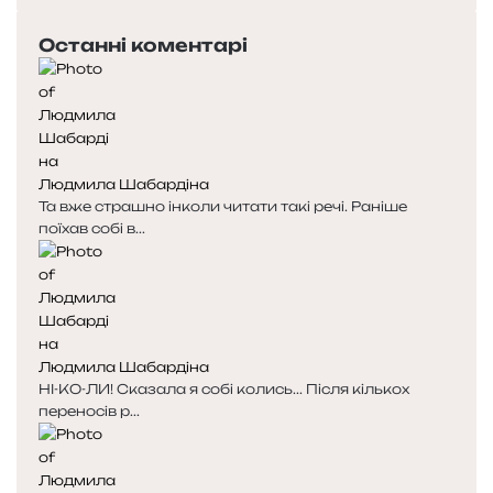
Останні коментарі
Людмила Шабардіна
Та вже страшно інколи читати такі речі. Раніше
поїхав собі в...
Людмила Шабардіна
НІ-КО-ЛИ! Сказала я собі колись... Після кількох
переносів р...