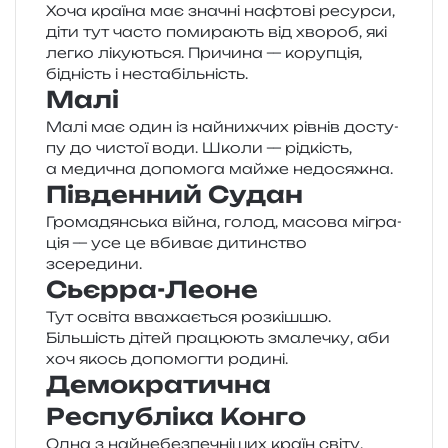
Хоча кра­ї­на має зна­чні нафто­ві ресур­си,
діти тут часто поми­ра­ють від хво­роб, які
легко ліку­ю­ться. Причина — кору­пція,
бідність і нестабільність.
Малі
Малі має один із най­ниж­чих рів­нів досту­
пу до чистої води. Школи — рід­кість,
а меди­чна допо­мо­га майже недосяжна.
Південний Судан
Громадянська війна, голод, масо­ва мігра­
ція — усе це вби­ває дитин­ство
зсередини.
Сьєрра-Леоне
Тут осві­та вва­жа­є­ться роз­кіш­шю.
Більшість дітей пра­цю­ють зма­ле­чку, аби
хоч якось допо­мог­ти родині.
Демократична
Республіка Конго
Одна з най­не­без­пе­чні­ших країн світу.