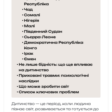
Республіка
Чад
Сомалі
Нігерія
Малі
Південний Судан
Сьєрра-Леоне
Демократична Республіка
Конго
Ірак
Ємен
Не лише бідність: що ще впливає
на дитинство
Приховані травми: психологічні
наслідки
Що може зробити світ
Список ключових проблем
Дитинство — це пері­од, коли люди­на
пізнає світ, роз­ви­ва­є­ться та готу­є­ться до