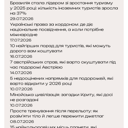
Бразилія стала лідером зі зростання туризму
у 2025 році: кількість іноземних туристів зросла
на 37%
29.07.2026
Українські права за кордоном: де діє
національне посвідчення, а коли потрібне
міжнародне
17.07.2026
10 найгірших порад для туристів, які можуть
дорого вам коштувати
16.07.2026
7 австрійських страв, які варто скуштувати під
час подорожі Австрією
14.07.2026
5 недооцінених напрямків для подорожей, які
варто відкрити у 2026 році
10.07.2026
Мінойська цивілізація: загадки Криту, які досі
не розгадані
10.07.2026
Просте тренування після перельоту: як
розім’яти тіло й легше пережити джетлаг
08.07.2026
15 найкольоровіших місць планети, які