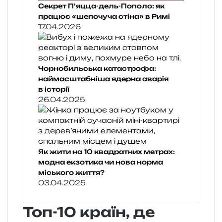
Секрет П’яцца-дель-Пополо: як
працює «шепочуча стіна» в Римі
17.04.2026
Чорнобильська катастрофа:
наймасштабніша ядерна аварія
в історії
26.04.2025
Як жити на 10 квадратних метрах:
модна екзотика чи нова норма
міського життя?
03.04.2025
Топ-10 країн, де