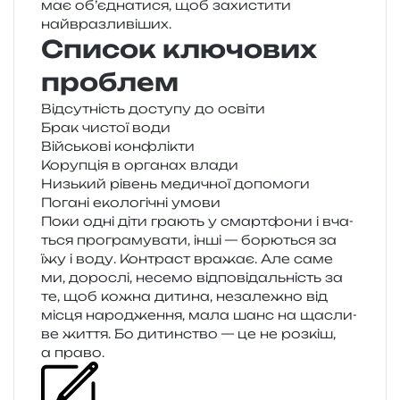
має об’єднатися, щоб захи­сти­ти
найвразливіших.
Список ключових
проблем
Відсутність досту­пу до освіти
Брак чистої води
Військові кон­флі­кти
Корупція в орга­нах влади
Низький рівень меди­чної допомоги
Погані еко­ло­гі­чні умови
Поки одні діти гра­ють у смар­тфо­ни і вча­
ться про­гра­му­ва­ти, інші — борю­ться за
їжу і воду. Контраст вра­жає. Але саме
ми, доро­слі, несе­мо від­по­від­аль­ність за
те, щоб кожна дити­на, неза­ле­жно від
місця наро­дже­н­ня, мала шанс на щасли­
ве життя. Бо дитин­ство — це не роз­кіш,
а право.