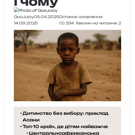
і чому
GooJuicy
05.04.2025
Останнє оновлення:
14.09.2025
0
334
Хвилин на читання: 2
Дитинство без вибору: приклад
Асани
Топ-10 країн, де дітям найважче
Центральноафриканська