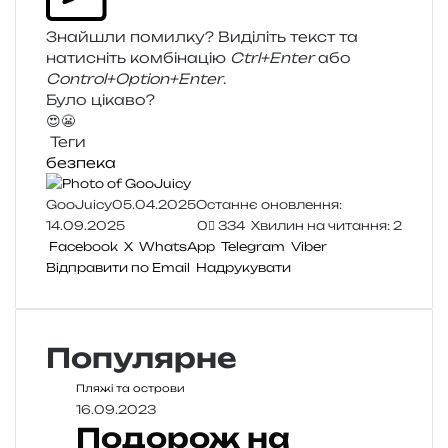
Знайшли помил­ку? Виділіть текст та
нати­сніть ком­бі­на­цію
Ctrl+Enter
або
Control+Option+Enter
.
Було цікаво?
😍
😬
Теги
безпека
GooJuicy
05.04.2025
Останнє оновлення:
14.09.2025
0
334
Хвилин на читання: 2
Facebook
X
WhatsApp
Telegram
Viber
Відправити по Email
Надрукувати
Популярне
Пляжі та острови
16.09.2023
Подорож на