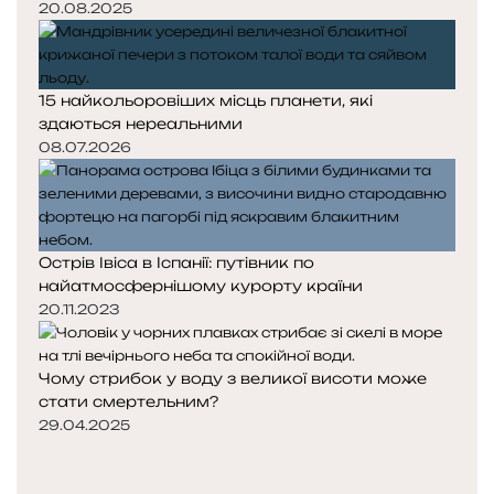
20.08.2025
15 найкольоровіших місць планети, які
здаються нереальними
08.07.2026
Острів Івіса в Іспанії: путівник по
найатмосфернішому курорту країни
20.11.2023
Чому стрибок у воду з великої висоти може
стати смертельним?
29.04.2025
Попередня
сторінка
Наступна
сторінка