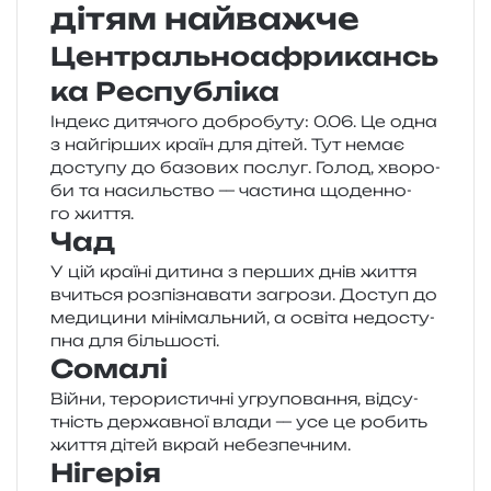
дітям найважче
Центральноафрикансь
ка Республіка
Індекс дитя­чо­го добро­бу­ту: 0.06. Це одна
з най­гір­ших країн для дітей. Тут немає
досту­пу до базо­вих послуг. Голод, хво­ро­
би та насиль­ство — части­на щоден­но­
го життя.
Чад
У цій кра­ї­ні дити­на з пер­ших днів життя
вчи­ться роз­пі­зна­ва­ти загро­зи. Доступ до
меди­ци­ни міні­маль­ний, а осві­та недо­сту­
пна для більшості.
Сомалі
Війни, теро­ри­сти­чні угру­по­ва­н­ня, від­су­
тність дер­жав­ної влади — усе це робить
життя дітей вкрай небезпечним.
Нігерія