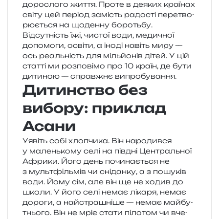
доро­сло­го життя. Проте в деяких кра­ї­нах
світу цей пері­од замість радо­сті пере­тво­
рю­є­ться на щоден­ну бороть­бу.
Відсутність їжі, чистої води, меди­чної
допо­мо­ги, осві­ти, а іноді навіть миру —
ось реаль­ність для міль­йо­нів дітей. У цій
стат­ті ми роз­по­ві­мо про 10 країн, де бути
дити­ною — справ­жнє випробування.
Дитинство без
вибору: приклад
Асани
Уявіть собі хло­пчи­ка. Він наро­див­ся
у малень­ко­му селі на пів­дні Центральної
Африки. Його день почи­на­є­ться не
з муль­тфіль­мів чи сні­дан­ку, а з пошу­ків
води. Йому сім, але він ще не ходив до
школи. У його селі немає ліка­ря, немає
доро­ги, а най­стра­шні­ше — немає май­бу­
тньо­го. Він не мріє стати піло­том чи вче­