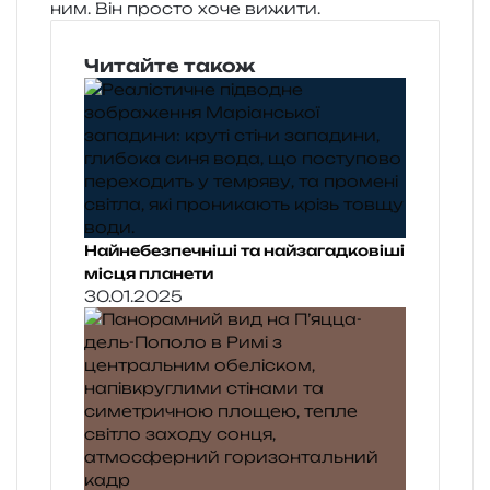
ним. Він про­сто хоче вижити.
Читайте також
Найнебезпечніші та найзагадковіші
місця планети
30.01.2025