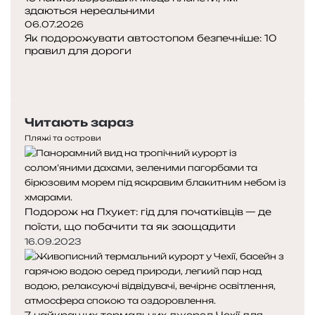
здаються нереальними
06.07.2026
Як подорожувати автостопом безпечніше: 10
правил для дороги
Попередня
сторінка
Наступна
сторінка
Читають зараз
Пляжі та острови
Подорож на Пхукет: гід для початківців — де
поїсти, що побачити та як заощадити
16.09.2023
7 найкращих термальних джерел Чехії для