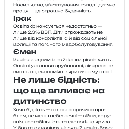
Насильство, зґвал­ту­ва­н­ня, голод і дитя­ча
праця — це стра­шна буденність.
Ірак
Освіта фінан­су­є­ться недо­ста­тньо —
лише 2,3% ВВП. Діти стра­жда­ють не
лише від кон­флі­ктів, а й від соці­аль­ної
ізо­ля­ції та пога­но­го медобслуговування.
Ємен
Країна з одним із най­гір­ших рів­нів життя.
Освітні уста­но­ви зруй­но­ва­ні, ліка­рень не
виста­чає, еко­но­мі­ка в кри­ти­чно­му стані.
Не лише бідність:
що ще впливає на
дитинство
Хоча бідність — голов­на при­чи­на про­
блем, не менш небез­пе­чні — війни, кору­
пція, неста­біль­ність та еко­ло­гі­чна криза.
У бага­тьох кра­ї­нах від­су­тній навіть базо­