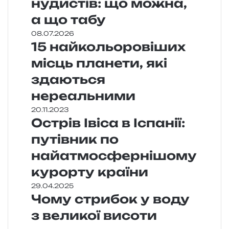
нудистів: що можна,
а що табу
08.07.2026
15 найкольоровіших
місць планети, які
здаються
нереальними
20.11.2023
Острів Івіса в Іспанії:
путівник по
найатмосфернішому
курорту країни
29.04.2025
Чому стрибок у воду
з великої висоти