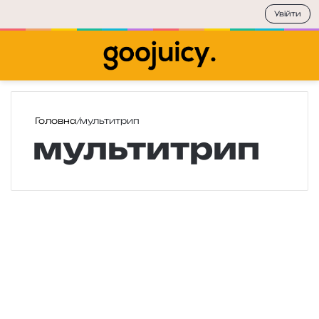
Увійти
Меню
П
Головна
/
мультитрип
мультитрип