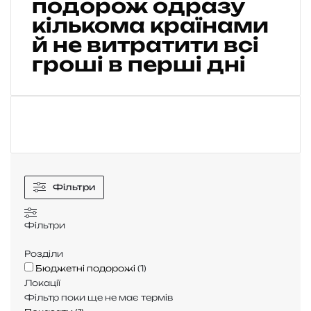
подорож одразу
а
кількома країнами
н
у
й не витратити всі
в
гроші в перші дні
а
т
и
б
ю
д
ж
е
т
Фільтри
н
у
Фільтри
п
о
Розділи
д
Бюджетні подорожі
(
1
)
о
Локації
р
Фільтр поки ще не має термів
о