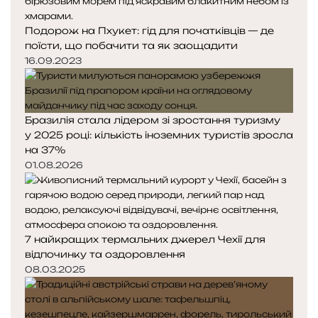
я
а
і
с
с
в
Подорож на Пхукет: гід для початківців — де
т
т
поїсти, що побачити та як заощадити
о
о
п
р
р
16.09.2023
е
і
і
р
н
н
ш
к
к
і
Бразилія стала лідером зі зростання туризму
а
а
д
у 2025 році: кількість іноземних туристів зросла
н
на 37%
і
01.08.2026
7 найкращих термальних джерел Чехії для
відпочинку та оздоровлення
08.03.2025