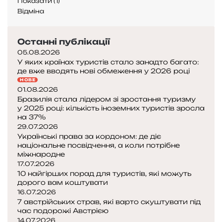
Показати
(
1
)
ж
Відміна
о
д
р
Останні публікації
а
05.08.2026
з
У яких країнах туристів стало занадто багато:
у
де вже вводять нові обмеження у 2026 році
к
НОВЕ
і
01.08.2026
л
Бразилія стала лідером зі зростання туризму
ь
у 2025 році: кількість іноземних туристів зросла
на 37%
к
29.07.2026
о
Українські права за кордоном: де діє
м
національне посвідчення, а коли потрібне
а
міжнародне
к
17.07.2026
р
10 найгірших порад для туристів, які можуть
а
дорого вам коштувати
ї
16.07.2026
н
7 австрійських страв, які варто скуштувати під
час подорожі Австрією
а
14.07.2026
м