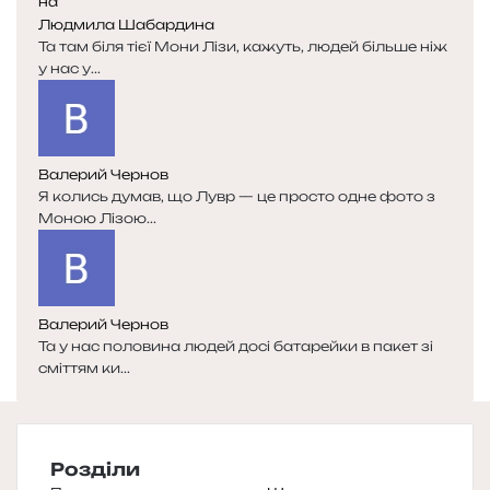
Людмила Шабардина
Та там біля тієї Мони Лізи, кажуть, людей більше ніж
у нас у...
Валерий Чернов
Я колись думав, що Лувр — це просто одне фото з
Моною Лізою...
Валерий Чернов
Та у нас половина людей досі батарейки в пакет зі
сміттям ки...
Розділи