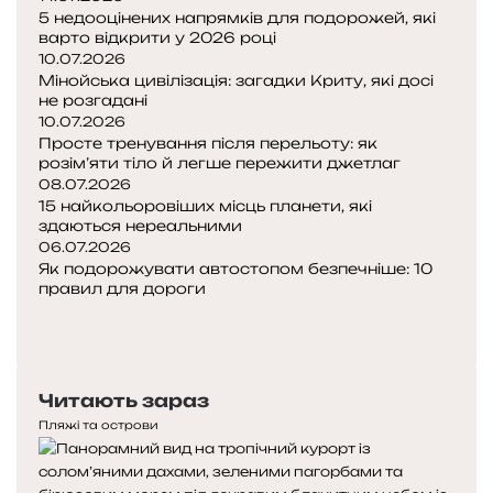
5 недооцінених напрямків для подорожей, які
и
варто відкрити у 2026 році
й
10.07.2026
Мінойська цивілізація: загадки Криту, які досі
н
не розгадані
е
10.07.2026
в
Просте тренування після перельоту: як
и
розім’яти тіло й легше пережити джетлаг
т
08.07.2026
15 найкольоровіших місць планети, які
р
здаються нереальними
а
06.07.2026
т
Як подорожувати автостопом безпечніше: 10
и
правил для дороги
т
П
и
о
Н
в
п
а
с
е
с
і
Читають зараз
р
т
г
е
у
Пляжі та острови
р
д
п
о
н
н
ш