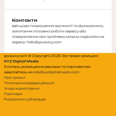
Контакти
Ідеї щодо покращення зручності та функціоналу,
запитання стосовно роботи сервісу або
повідомлення про проблему можна надіслати на
адресу:
hello@goojuicy.com
goojuicy.com © Copyright 2026. Всі права захищені
XYZ Digital Media
З питань розміщення реклами та партнерства
звертайтесь на
ads@xyzdigitalmedia.com
Про проєкт
Політика конфіденційності
Угода користувача
Партнери
Розмістити публікацію
Telegram
Patreon
RSS