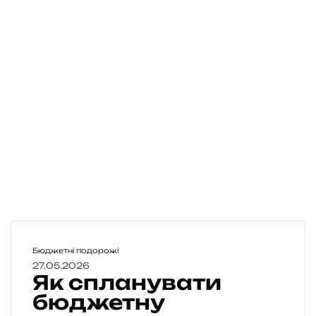
Я
Бюджетні подорожі
к
27.05.2026
Як спланувати
с
п
бюджетну
л