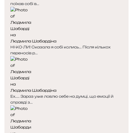
поїхав собі в...
р
р
і
і
н
н
к
к
а
а
Людмила Шабардіна
НІ-КО-ЛИ! Сказала я собі колись... Після кількох
переносів р...
Людмила Шабардіна
Ех..... Зараз уже ловлю себе на думці, що емоції й
справді з...