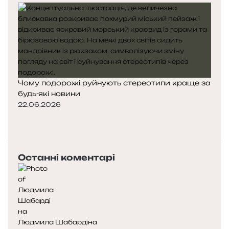
Чому подорожі руйнують стереотипи краще за
будь-які новини
22.06.2026
П
о
Н
п
а
е
с
Останні коментарі
р
т
е
у
д
п
н
н
я
а
с
с
Людмила Шабардіна
т
т