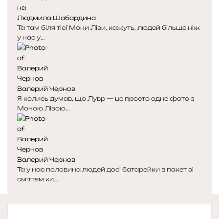
Людмила Шабардина
Та там біля тієї Мони Лізи, кажуть, людей більше ніж
у нас у...
Валерий Чернов
Я колись думав, що Лувр — це просто одне фото з
Моною Лізою...
Валерий Чернов
Та у нас половина людей досі батарейки в пакет зі
сміттям ки...