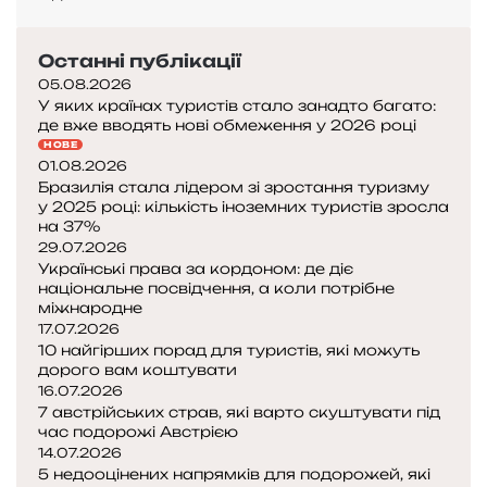
ч
а
Останні публікації
н
05.08.2026
н
У яких країнах туристів стало занадто багато:
я
де вже вводять нові обмеження у 2026 році
,
НОВЕ
п
01.08.2026
л
Бразилія стала лідером зі зростання туризму
а
у 2025 році: кількість іноземних туристів зросла
на 37%
с
29.07.2026
т
Українські права за кордоном: де діє
и
національне посвідчення, а коли потрібне
к
міжнародне
а
17.07.2026
т
10 найгірших порад для туристів, які можуть
а
дорого вам коштувати
п
16.07.2026
р
7 австрійських страв, які варто скуштувати під
час подорожі Австрією
а
14.07.2026
в
5 недооцінених напрямків для подорожей, які
и