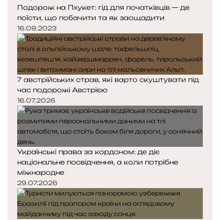
Подорож на Пхукет: гід для початківців — де
т
т
поїсти, що побачити та як заощадити
о
о
р
р
16.09.2023
і
і
н
н
к
к
а
а
7 австрійських страв, які варто скуштувати під
час подорожі Австрією
16.07.2026
Українські права за кордоном: де діє
національне посвідчення, а коли потрібне
міжнародне
29.07.2026