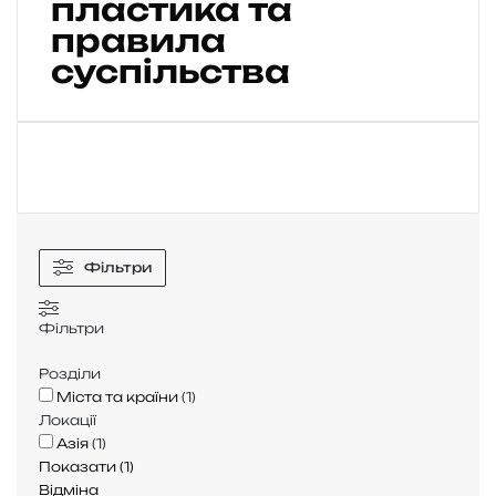
пластика та
т
ь
правила
у
суспільства
П
і
в
д
е
н
н
і
Фільтри
й
К
Фільтри
о
р
Розділи
е
Міста та країни
(
1
)
ї
Локації
:
Азія
(
1
)
н
Показати
(
1
)
а
Відміна
в