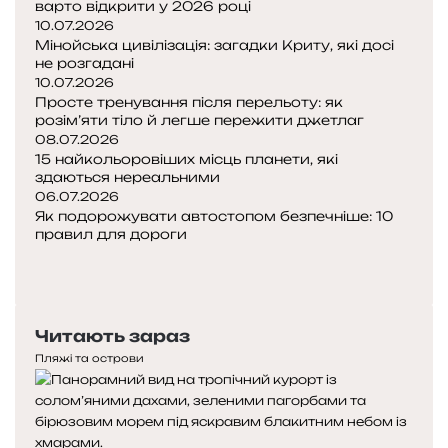
варто відкрити у 2026 році
л
10.07.2026
а
Мінойська цивілізація: загадки Криту, які досі
с
не розгадані
у
10.07.2026
с
Просте тренування після перельоту: як
п
розім’яти тіло й легше пережити джетлаг
і
08.07.2026
15 найкольоровіших місць планети, які
л
здаються нереальними
ь
06.07.2026
с
Як подорожувати автостопом безпечніше: 10
т
правил для дороги
в
П
а
о
Н
п
а
е
с
Читають зараз
р
т
е
у
Пляжі та острови
д
п
н
н
я
а
с
с