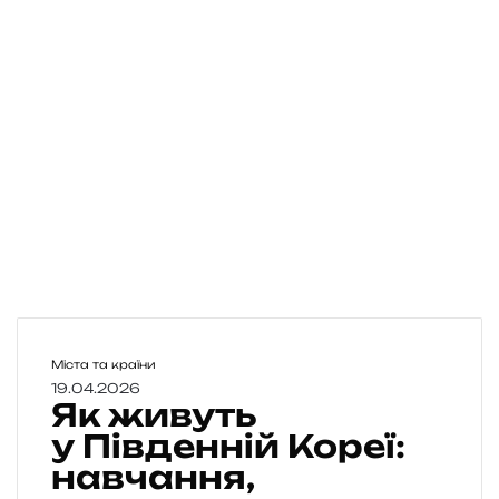
Я
Міста та країни
к
19.04.2026
Як живуть
ж
и
у Південній Кореї:
в
навчання,
у