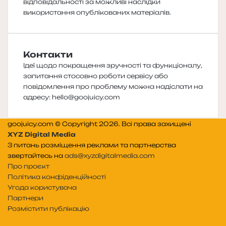
відповідальності за можливі наслідки
використання опублікованих матеріалів.
Контакти
Ідеї щодо покращення зручності та функціоналу,
запитання стосовно роботи сервісу або
повідомлення про проблему можна надіслати на
адресу:
hello@goojuicy.com
goojuicy.com © Copyright 2026. Всі права захищені
XYZ Digital Media
З питань розміщення реклами та партнерства
звертайтесь на
ads@xyzdigitalmedia.com
Про проєкт
Політика конфіденційності
Угода користувача
Партнери
Розмістити публікацію
Telegram