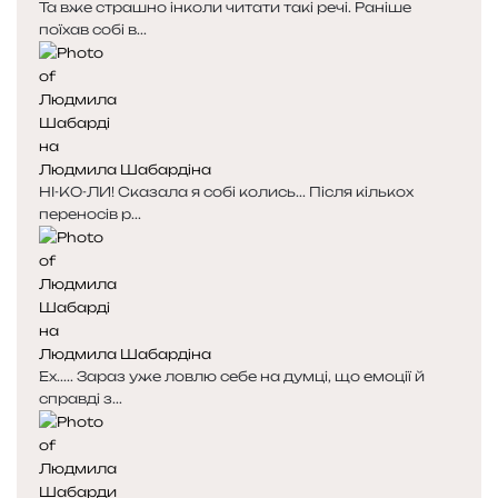
Та вже страшно інколи читати такі речі. Раніше
о
о
поїхав собі в...
р
р
і
і
н
н
к
к
а
а
Людмила Шабардіна
НІ-КО-ЛИ! Сказала я собі колись... Після кількох
переносів р...
Людмила Шабардіна
Ех..... Зараз уже ловлю себе на думці, що емоції й
справді з...