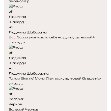
переносів р...
Людмила Шабардіна
Ех..... Зараз уже ловлю себе на думці, що емоції й
справді з...
Людмила Шабардина
Та там біля тієї Мони Лізи, кажуть, людей більше ніж
у нас у...
Валерий Чернов