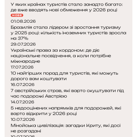
У яких країнах туристів стало занадто багато:
я
де вже вводять нові обмеження у 2026 році
,
НОВЕ
п
01.08.2026
л
Бразилія стала лідером зі зростання туризму
а
у 2025 році: кількість іноземних туристів зросла
на 37%
с
29.07.2026
т
Українські права за кордоном: де діє
и
національне посвідчення, а коли потрібне
к
міжнародне
а
17.07.2026
т
10 найгірших порад для туристів, які можуть
а
дорого вам коштувати
п
16.07.2026
р
7 австрійських страв, які варто скуштувати під
час подорожі Австрією
а
14.07.2026
в
5 недооцінених напрямків для подорожей, які
и
варто відкрити у 2026 році
л
10.07.2026
а
Мінойська цивілізація: загадки Криту, які досі
с
не розгадані
у
10.07.2026