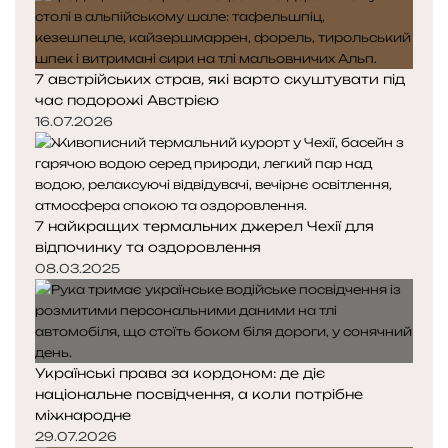
н
н
к
к
а
а
7 австрійських страв, які варто скуштувати під
час подорожі Австрією
16.07.2026
7 найкращих термальних джерел Чехії для
відпочинку та оздоровлення
08.03.2025
Українські права за кордоном: де діє
національне посвідчення, а коли потрібне
міжнародне
29.07.2026