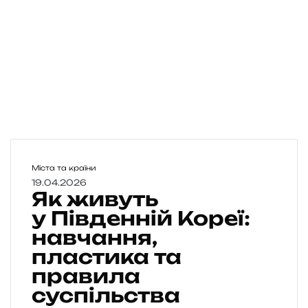
Я
Міста та країни
к
19.04.2026
Як живуть
ж
и
у Південній Кореї:
в
навчання,
у
пластика та
т
ь
правила
у
суспільства