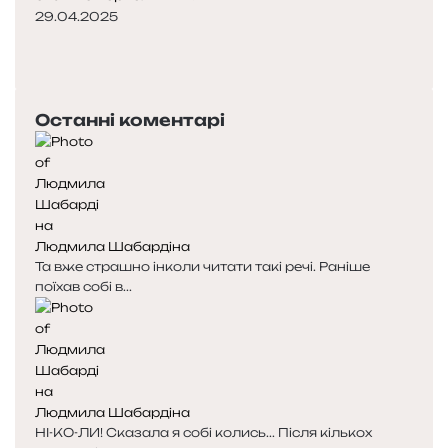
29.04.2025
П
о
Н
п
а
е
с
Останні коментарі
р
т
е
у
д
п
н
н
я
а
с
с
Людмила Шабардіна
т
т
Та вже страшно інколи читати такі речі. Раніше
о
о
поїхав собі в...
р
р
і
і
н
н
к
к
а
а
Людмила Шабардіна
НІ-КО-ЛИ! Сказала я собі колись... Після кількох