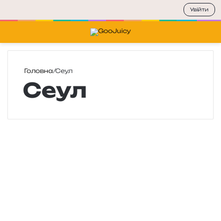
Увійти
Меню
П
Головна
/
Сеул
Сеул