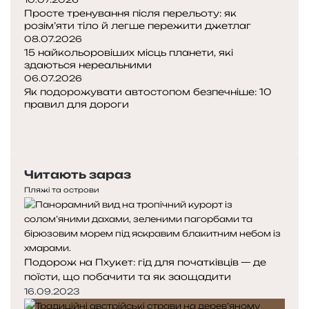
с
Просте тренування після перельоту: як
п
розім’яти тіло й легше пережити джетлаг
і
08.07.2026
15 найкольоровіших місць планети, які
л
здаються нереальними
ь
06.07.2026
с
Як подорожувати автостопом безпечніше: 10
т
правил для дороги
в
П
а
о
Н
п
а
е
с
Читають зараз
р
т
е
у
Пляжі та острови
д
п
н
н
я
а
с
с
Подорож на Пхукет: гід для початківців — де
т
т
поїсти, що побачити та як заощадити
о
о
р
р
16.09.2023
і
і