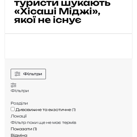
туристи шукають
я
«Хісаші Міджі»,
з
к
якої не існує
а
-
п
р
и
в
и
д
Фільтри
Я
п
о
Фільтри
н
і
Розділи
ї
Дивовижне та екзотичне
(
1
)
:
Локації
ч
Фільтр поки ще не має термів
о
Показати
(
1
)
м
Відміна