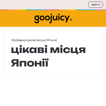
Увійти
Меню
П
Головна
/
цікаві місця Японії
цікаві місця
Японії