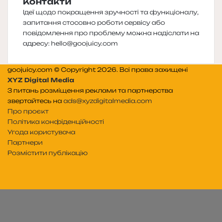
Контакти
Ідеї щодо покращення зручності та функціоналу,
запитання стосовно роботи сервісу або
повідомлення про проблему можна надіслати на
адресу:
hello@goojuicy.com
goojuicy.com © Copyright 2026. Всі права захищені
XYZ Digital Media
З питань розміщення реклами та партнерства
звертайтесь на
ads@xyzdigitalmedia.com
Про проєкт
Політика конфіденційності
Угода користувача
Партнери
Розмістити публікацію
Telegram
Patreon
RSS
e-
Читайте
mail
нас
на