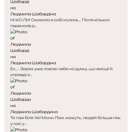
а
а
Людмила Шабардіна
НІ-КО-ЛИ! Сказала я собі колись... Після кількох
переносів р...
Людмила Шабардіна
Ех..... Зараз уже ловлю себе на думці, що емоції й
справді з...
Людмила Шабардина
Та там біля тієї Мони Лізи, кажуть, людей більше ніж
у нас у...