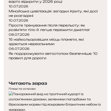
варто відкрити у 2026 році
М
10.07.2026
і
Мінойська цивілізація: загадки Криту, які досі
д
не розгадані
ж
10.07.2026
Просте тренування після перельоту: як
і
розім’яти тіло й легше пережити джетлаг
»
08.07.2026
,
15 найкольоровіших місць планети, які
я
здаються нереальними
к
06.07.2026
о
Як подорожувати автостопом безпечніше: 10
ї
правил для дороги
н
П
е
о
Н
п
а
і
е
с
Читають зараз
с
р
т
н
е
у
Пляжі та острови
у
д
п
є
н
н
я
а
с
с