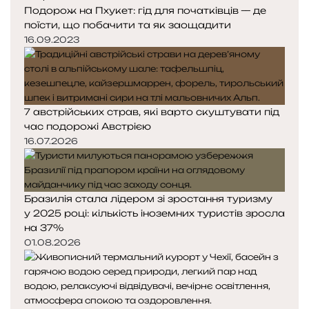
Подорож на Пхукет: гід для початківців — де
т
т
поїсти, що побачити та як заощадити
о
о
р
р
16.09.2023
і
і
н
н
к
к
а
а
7 австрійських страв, які варто скуштувати під
час подорожі Австрією
16.07.2026
Бразилія стала лідером зі зростання туризму
у 2025 році: кількість іноземних туристів зросла
на 37%
01.08.2026