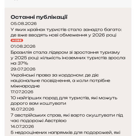
у
т
у
Останні публікації
р
05.08.2026
и
У яких країнах туристів стало занадто багато:
с
де вже вводять нові обмеження у 2026 році
т
НОВЕ
и
01.08.2026
Бразилія стала лідером зі зростання туризму
ш
у 2025 році: кількість іноземних туристів зросла
у
на 37%
к
29.07.2026
а
Українські права за кордоном: де діє
ю
національне посвідчення, а коли потрібне
т
міжнародне
ь
17.07.2026
«
10 найгірших порад для туристів, які можуть
дорого вам коштувати
Х
16.07.2026
і
7 австрійських страв, які варто скуштувати під
с
час подорожі Австрією
а
14.07.2026
ш
5 недооцінених напрямків для подорожей, які
і