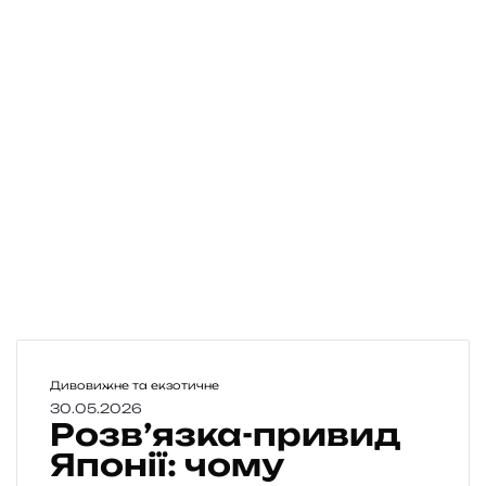
Р
Дивовижне та екзотичне
о
30.05.2026
Розв’язка-привид
з
в
Японії: чому
’