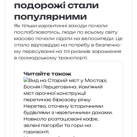
подорожі стали
популярними
Як тіль­ки каран­тин­ні захо­ди поча­ли
посла­блю­ва­тись, люди по всьо­му світу
масо­во поча­ли сіда­ти на вело­си­пе­ди. Це
стало від­по­від­дю на потре­бу в без­пе­чно­
му пере­су­ван­ні на тлі ризи­ків зара­же­н­ня
в гро­мад­сько­му транспорті.
Читайте також