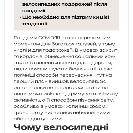
велосипедних подорожей після
пандемії
Що необхідно для підтримки цієї
тенденції
Пандемія COVID-19 стала пере­лом­ним
момен­том для бага­тьох галу­зей, у тому
числі й для подо­ро­жей. В умо­вах закри­т­
тя кор­до­нів, обме­же­н­ня соці­аль­них кон­
та­ктів та зане­по­ко­є­н­ня щодо здоров’я,
люди поча­ли шука­ти без­пе­чні­ші та еко­
ло­гі­чні­ші спосо­би пере­су­ва­н­ня. І тут на
пер­ший план вийшов вело­си­пед. За
остан­ні роки вело­по­до­ро­жі стали не
лише можли­ві­стю під­три­му­ва­ти фізи­чну
актив­ність, а й спосо­бом пізна­н­ня світу,
осо­бли­во в умо­вах, коли інші форми
транс­пор­ту вияви­лись небез­пе­чни­ми
або недоступними.
Чому велосипедні