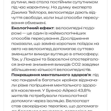
рути­ни, яка стала постій­ним супу­тни­ком
під час каран­ти­ну. На думку екс­пер­та
Джима Тейлора, вело­си­пе­ди дають від­
чу­т­тя сво­бо­ди, коли інші спосо­би пере­су­
ва­н­ня обмежені.
Екологічний ефект
: вело­си­пе­дні подо­
ро­жі — це один із най­еко­ло­гі­чні­ших
спосо­бів пере­су­ва­н­ня. Дослідження
пока­за­ли, що замі­на коро­тких поїздок на
авто на вело­си­пед допо­ма­гає сут­тє­во
змен­ши­ти вики­ди вугле­цю в атмо­сфе­ру.
Так, у Лондоні та Барселоні спо­сте­рі­га­ло­
ся зна­чне зни­же­н­ня вики­дів СО2 зав­дя­ки
збіль­шен­ню кіль­ко­сті велосипедистів.
Покращення мен­таль­но­го здо­ро­в’я
: під
час пан­де­мії в бага­тьох кра­ї­нах від­зна­ча­
ли різке погір­ше­н­ня мен­таль­но­го здо­ро­
в’я насе­ле­н­ня. У Буенос-Айресі 43,8%
жите­лів потре­бу­ва­ли пси­хо­ло­гі­чної
допо­мо­ги через ізо­ля­цію. Велоспорт
став своє­рі­дною тера­пі­єю, що допо­ма­га­