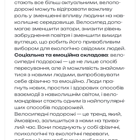
ста­ють все більш акту­аль­ни­ми, вело­по­
до­ро­жі можуть віді­гра­ва­ти важли­ву
роль у змен­шен­ні впли­ву люди­ни на нав­
ко­ли­шнє сере­до­ви­ще. Велосипед допо­
ма­гає змен­ши­ти зато­ри, зни­зи­ти рівень
забру­дне­н­ня пові­тря і змен­ши­ти вики­ди
вугле­цю, що робить його при­ва­бли­вим
вибо­ром для еко­ло­гі­чно сві­до­мих людей.
Соціальна та емо­цій­на скла­до­ва
: вело­
си­пе­дні подо­ро­жі — це не лише спо­сіб
пере­су­ва­н­ня, але й можли­вість зна­йо­ми­
ти­ся з нови­ми людьми, випро­бо­ву­ва­ти
себе фізи­чно та емо­цій­но. Люди пра­
гнуть нових, про­стих і здо­ро­вих спосо­бів
вза­є­мо­дії з нав­ко­ли­шнім сві­том, і вело­
ман­дрів­ки ста­ють одним із най­по­пу­ляр­ні­
ших спосо­бів подорожей.
Велосипедні подо­ро­жі — це тренд, який,
ймо­вір­но, зали­ши­ться з нами на три­ва­
лий час. Вони поєд­ну­ють у собі фізи­чні,
пси­хо­ло­гі­чні та еко­ло­гі­чні пере­ва­ги,