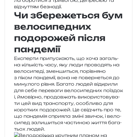
ла боро­ти­ся з три­во­гою, депре­сі­єю та
від­чу­т­тям безнадії.
Чи збережеться бум
велосипедних
подорожей після
пандемії
Експерти при­пу­ска­ють, що хоча загаль­
на кіль­кість часу, яку люди про­во­дять на
вело­си­пе­ді, змен­ши­ться, порів­ня­но
з піком пан­де­мії, вона не повер­не­ться до
мину­ло­го рівня. Багато людей від­кри­ли
для себе пере­ва­ги вело­си­пе­дних поїздок
і, ймо­вір­но, про­дов­жать вико­ри­сто­ву­ва­
ти цей вид транс­пор­ту, осо­бли­во для
коро­тких подо­ро­жей. Це свід­чить про те,
що пан­де­мія спри­я­ла зміні зви­чок, і вело­
си­пед зали­ши­ться части­ною життя бага­
тьох людей.