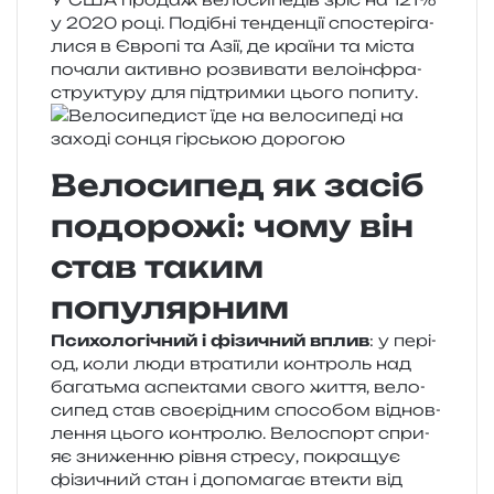
у 2020 році. Подібні тен­ден­ції спо­сте­рі­га­
ли­ся в Європі та Азії, де кра­ї­ни та міста
поча­ли актив­но роз­ви­ва­ти вело­ін­фра­
стру­кту­ру для під­трим­ки цього попиту.
Велосипед як засіб
подорожі: чому він
став таким
популярним
Психологічний і фізи­чний вплив
: у пері­
од, коли люди втра­ти­ли кон­троль над
бага­тьма аспе­кта­ми свого життя, вело­
си­пед став своє­рі­дним спосо­бом від­нов­
ле­н­ня цього кон­тро­лю. Велоспорт спри­
яє зни­жен­ню рівня стре­су, покра­щує
фізи­чний стан і допо­ма­гає вте­кти від