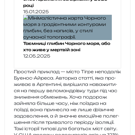
році
15.01.2025
Таємниці глибин Чорного моря, або
хто живе у мертвій зоні
12.05.2025
Простий при­клад — місто Тігре непо­да­лік
Буенос-Айреса. Авторка стат­ті, яка про­
жи­ває в Аргентині, вирі­ши­ла нава­жи­ти­
ся на першу вело­ман­дрів­ку туди під час
зни­же­н­ня обме­жень. Хоча подо­рож
зайня­ла біль­ше часу, ніж поїзд­ка на
поїзді, вона при­не­сла не лише фізи­чне
задо­во­ле­н­ня, а й зна­чне емо­цій­не полег­
ше­н­ня після три­ва­ло­го пері­о­ду ізоляції.
Такі істо­рії типо­ві для бага­тьох міст світу.
У США про­даж вело­си­пе­дів зріс на 121%