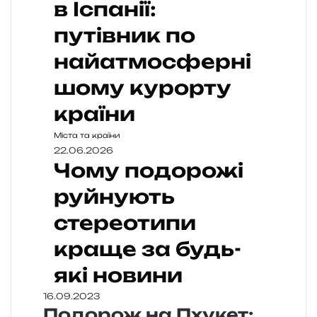
в Іспанії:
путівник по
найатмосферні
шому курорту
країни
Міста та країни
22.06.2026
Чому подорожі
руйнують
стереотипи
краще за будь-
які новини
16.09.2023
Подорож на Пхукет: