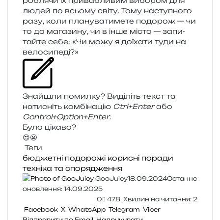
робля­чи їх при­ва­бли­вим вибо­ром для
людей по всьо­му світу. Тому насту­пно­го
разу, коли пла­ну­ва­ти­ме­те подо­рож — чи
то до мага­зи­ну, чи в інше місто — запи­
тай­те себе: «Чи можу я доїха­ти туди на
велосипеді?»
Знайшли помил­ку? Виділіть текст та
нати­сніть ком­бі­на­цію
Ctrl+Enter
або
Control+Option+Enter
.
Було цікаво?
😍
😬
Теги
бюджетні подорожі
корисні поради
техніка та спорядження
GooJuicy
18.09.2024
Останнє
оновлення: 14.09.2025
0
478
Хвилин на читання: 2
Facebook
X
WhatsApp
Telegram
Viber
Відправити по Email
Надрукувати