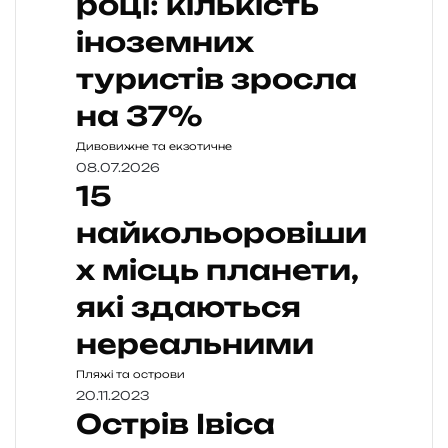
році: кількість
іноземних
туристів зросла
на 37%
Дивовижне та екзотичне
08.07.2026
15
найкольоровіши
х місць планети,
які здаються
нереальними
Пляжі та острови
20.11.2023
Острів Івіса