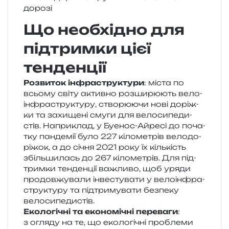
Що необхідно для
підтримки цієї
тенденції
Розвиток інфра­стру­кту­ри
: міста по
всьо­му світу актив­но роз­ши­рю­ють вело­
ін­фра­стру­кту­ру, ство­рю­ю­чи нові доріж­
ки та захи­ще­ні смуги для вело­си­пе­ди­
стів. Наприклад, у Буенос-Айресі до поча­
тку пан­де­мії було 227 кіло­ме­трів вело­до­
рі­жок, а до січня 2021 року їх кіль­кість
збіль­ши­лась до 267 кіло­ме­трів. Для під­
трим­ки тен­ден­ції важли­во, щоб уряди
про­дов­жу­ва­ли інве­сту­ва­ти у вело­ін­фра­
стру­кту­ру та під­три­му­ва­ти без­пе­ку
велосипедистів.
Екологічні та еко­но­мі­чні пере­ва­ги
:
з огля­ду на те, що еко­ло­гі­чні про­бле­ми