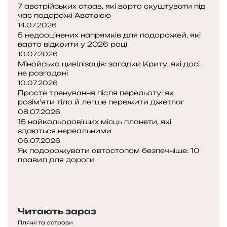
7 австрійських страв, які варто скуштувати під
час подорожі Австрією
14.07.2026
5 недооцінених напрямків для подорожей, які
варто відкрити у 2026 році
10.07.2026
Мінойська цивілізація: загадки Криту, які досі
не розгадані
10.07.2026
Просте тренування після перельоту: як
розім’яти тіло й легше пережити джетлаг
08.07.2026
15 найкольоровіших місць планети, які
здаються нереальними
06.07.2026
Як подорожувати автостопом безпечніше: 10
правил для дороги
Попередня
сторінка
Наступна
сторінка
Читають зараз
Пляжі та острови