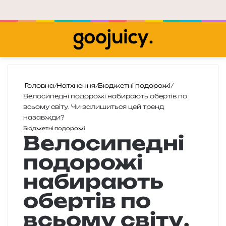
Меню
П
Головна
/
Натхнення
/
Бюджетні подорожі
/
Велосипедні подорожі набирають обертів по
всьому світу. Чи залишиться цей тренд
назавжди?
Бюджетні подорожі
Велосипедні
подорожі
набирають
обертів по
всьому світу.