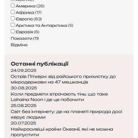
р
е
Америка
(
26
)
о
з
Африка
(
17
)
д
а
Європа
(
83
)
и
б
Арктика та Антарктика
(
5
)
А
у
Євразія
(
6
)
в
т
Показати
(
11
)
с
н
Відміна
т
ь
р
о
Останні публікації
а
г
л
о
24.09.2025
Острів Піткерн: від райського прихистку до
і
в
мікродержави на 47 мешканців
ї
і
30.08.2025
д
Коли предмети втрачають тінь: що таке
п
Lahaina Noon і де це побачити
о
25.08.2025
ч
Світ без інтернету: де на планеті природа досі
и
керує людьми
н
20.07.2025
к
Найкрасивіші країни Океанії, які не можна
пропустити
у