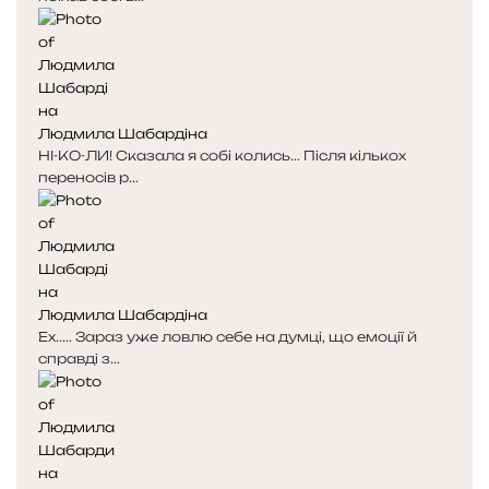
і
і
н
н
к
к
а
а
Людмила Шабардіна
НІ-КО-ЛИ! Сказала я собі колись... Після кількох
переносів р...
Людмила Шабардіна
Ех..... Зараз уже ловлю себе на думці, що емоції й
справді з...