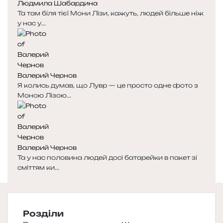
Людмила Шабардина
Та там біля тієї Мони Лізи, кажуть, людей більше ніж
у нас у...
Валерий Чернов
Я колись думав, що Лувр — це просто одне фото з
Моною Лізою...
Валерий Чернов
Та у нас половина людей досі батарейки в пакет зі
сміттям ки...
Розділи