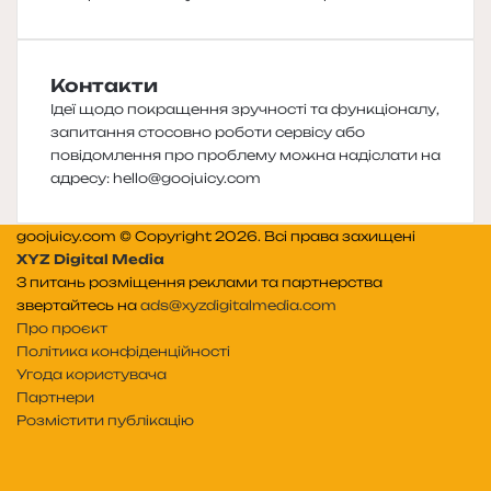
Контакти
Ідеї щодо покращення зручності та функціоналу,
запитання стосовно роботи сервісу або
повідомлення про проблему можна надіслати на
адресу:
hello@goojuicy.com
goojuicy.com © Copyright 2026. Всі права захищені
XYZ Digital Media
З питань розміщення реклами та партнерства
звертайтесь на
ads@xyzdigitalmedia.com
Про проєкт
Політика конфіденційності
Угода користувача
Партнери
Розмістити публікацію
Telegram
Patreon
RSS