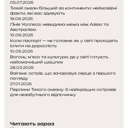
05.07.2025
Тихий океан більший за континенти: неймовірні
факти, які вас здивують
19.06.2025
Лінія Уоллеса: невидима межа між Азією та
Австралією
10.06.2025
Коли паспорт — не головне: як у світі проходять
іспити на дорослість
10.05.2025
Вогонь, м’ясо та культура: де у світі готують
найсмачніший шашлик
28.03.2025
Ваігеке: острів, що зачаровує серце з першого
погляду
27.01.2025
Перлини Тихого океану: 5 найкращих островів
для незабутнього відпочинку
П
о
Н
п
а
е
с
Читають зараз
р
т