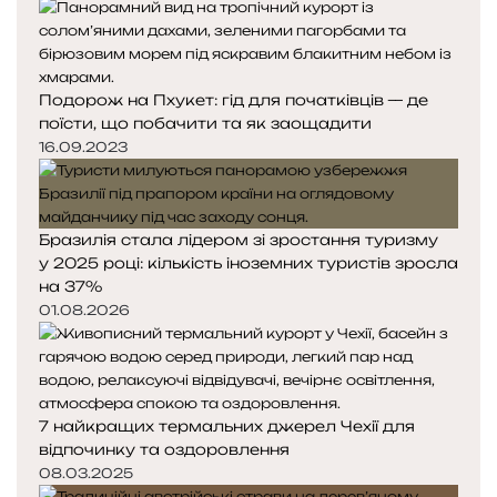
е
у
д
п
н
н
я
а
Подорож на Пхукет: гід для початківців — де
с
с
поїсти, що побачити та як заощадити
т
т
16.09.2023
о
о
р
р
і
і
н
н
Бразилія стала лідером зі зростання туризму
к
к
у 2025 році: кількість іноземних туристів зросла
а
а
на 37%
01.08.2026
7 найкращих термальних джерел Чехії для
відпочинку та оздоровлення
08.03.2025