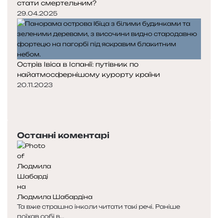
стати смертельним?
29.04.2025
Острів Івіса в Іспанії: путівник по
найатмосфернішому курорту країни
20.11.2023
П
о
Н
п
а
е
с
Останні коментарі
р
т
е
у
д
п
н
н
я
а
с
с
Людмила Шабардіна
т
т
Та вже страшно інколи читати такі речі. Раніше
о
о
поїхав собі в...
р
р