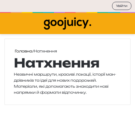
Увійти
Меню
П
Головна
/
Натхнення
Натхнення
Незвичні мар­шру­ти, кра­си­ві лока­ції, істо­рії ман­
дрів­ни­ків та ідеї для нових подо­ро­жей.
Матеріали, які допо­ма­га­ють зна­хо­ди­ти нові
напрям­ки й фор­ма­ти відпочинку.