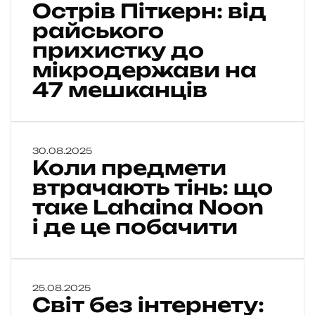
Острів Піткерн: від
с
т
райського
р
прихистку до
і
мікродержави на
в
П
47 мешканців
і
т
к
е
К
30.08.2025
р
Коли предмети
о
н
л
втрачають тінь: що
:
и
таке Lahaina Noon
в
п
і
і де це побачити
р
д
е
р
д
а
м
й
е
С
25.08.2025
с
Світ без інтернету:
т
в
ь
и