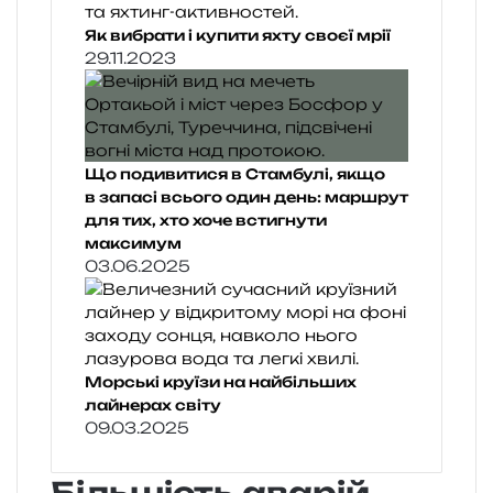
Як вибрати і купити яхту своєї мрії
29.11.2023
Що подивитися в Стамбулі, якщо
в запасі всього один день: маршрут
для тих, хто хоче встигнути
максимум
03.06.2025
Морські круїзи на найбільших
лайнерах світу
09.03.2025