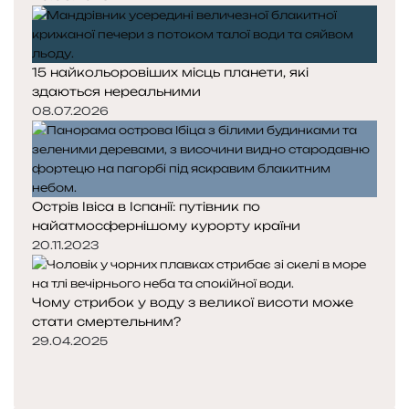
15 найкольоровіших місць планети, які
здаються нереальними
08.07.2026
Острів Івіса в Іспанії: путівник по
найатмосфернішому курорту країни
20.11.2023
Чому стрибок у воду з великої висоти може
стати смертельним?
29.04.2025
Попередня
сторінка
Наступна
сторінка