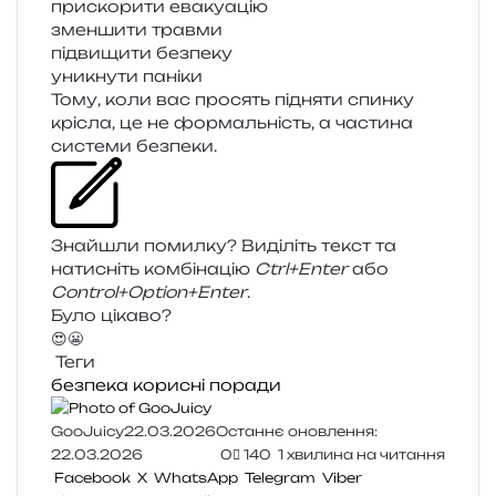
при­ско­ри­ти евакуацію
змен­ши­ти травми
під­ви­щи­ти безпеку
уни­кну­ти паніки
Тому, коли вас про­сять під­ня­ти спин­ку
крі­сла, це не фор­маль­ність, а части­на
систе­ми безпеки.
Знайшли помил­ку? Виділіть текст та
нати­сніть ком­бі­на­цію
Ctrl+Enter
або
Control+Option+Enter
.
Було цікаво?
😍
😬
Теги
безпека
корисні поради
GooJuicy
22.03.2026
Останнє оновлення:
22.03.2026
0
140
1 хвилина на читання
Facebook
X
WhatsApp
Telegram
Viber