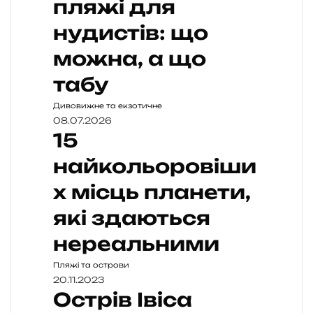
пляжі для
нудистів: що
можна, а що
табу
Дивовижне та екзотичне
08.07.2026
15
найкольоровіши
х місць планети,
які здаються
нереальними
Пляжі та острови
20.11.2023
Острів Івіса