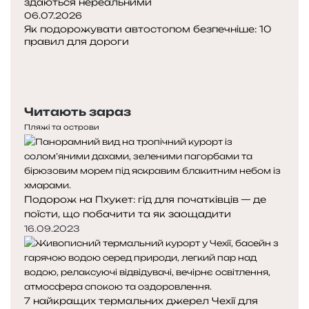
здаються нереальними
06.07.2026
Як подорожувати автостопом безпечніше: 10
правил для дороги
Попередня
сторінка
Наступна
сторінка
Читають зараз
Пляжі та острови
Подорож на Пхукет: гід для початківців — де
поїсти, що побачити та як заощадити
16.09.2023
7 найкращих термальних джерел Чехії для