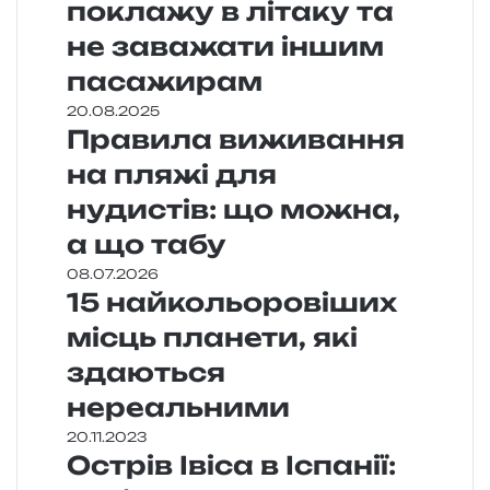
поклажу в літаку та
не заважати іншим
пасажирам
20.08.2025
Правила виживання
на пляжі для
нудистів: що можна,
а що табу
08.07.2026
15 найкольоровіших
місць планети, які
здаються
нереальними
20.11.2023
Острів Івіса в Іспанії: