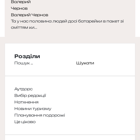
Валерий Чернов
Та у нас половина людей досі батарейки в пакет зі
сміттям ки...
Розділи
Пошук:
Аутдорс
Вибір редакції
Натхнення
Новини туризму
Планування подорожі
Це цікаво