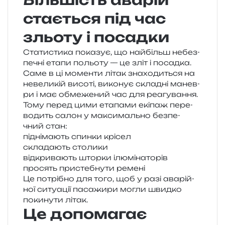
Більшість аварій
стається під час
зльоту і посадки
Статистика пока­зує, що най­більш небез­
пе­чні етапи польо­ту — це зліт і посад­ка.
Саме в ці момен­ти літак зна­хо­ди­ться на
неве­ли­кій висо­ті, вико­нує скла­дні манев­
ри і має обме­же­ний час для реагування.
Тому перед цими ета­па­ми екі­паж пере­
во­дить салон у макси­маль­но без­пе­
чний стан:
під­ні­ма­ють спин­ки крісел
скла­да­ють столики
від­кри­ва­ють штор­ки ілюмінаторів
про­сять при­сте­бну­ти ремені
Це потрі­бно для того, щоб у разі ава­рій­
ної ситу­а­ції паса­жи­ри могли швид­ко
поки­ну­ти літак.
Це допомагає