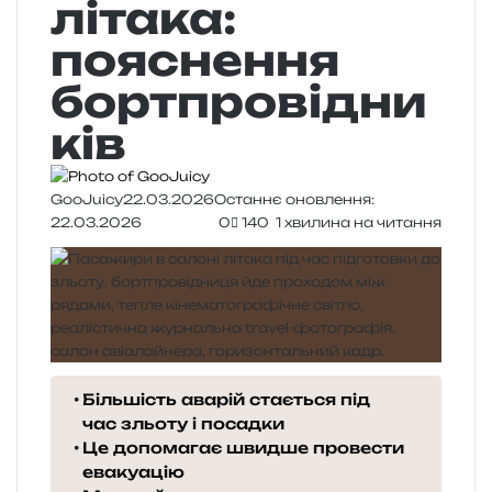
літака:
пояснення
бортпровідни
ків
GooJuicy
22.03.2026
Останнє оновлення:
22.03.2026
0
140
1 хвилина на читання
Більшість аварій стається під
час зльоту і посадки
Це допомагає швидше провести
евакуацію