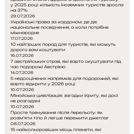
у 2025 році: кількість іноземних туристів зросла
на 37%
29.07.2026
Українські права за кордоном: де діє
національне посвідчення, а коли потрібне
міжнародне
17.07.2026
10 найгірших порад для туристів, які можуть
дорого вам коштувати
16.07.2026
7 австрійських страв, які варто скуштувати під
час подорожі Австрією
14.07.2026
5 недооцінених напрямків для подорожей, які
варто відкрити у 2026 році
10.07.2026
Мінойська цивілізація: загадки Криту, які досі
не розгадані
10.07.2026
Просте тренування після перельоту: як
розім’яти тіло й легше пережити джетлаг
08.07.2026
15 найкольоровіших місць планети, які