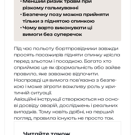
Менший ризик травм при
різкому гальмуванні
Безпечну позу можна прийняти
тільки з піднятою спинкою
Чому варто виконувати ці
вимоги без суперечок
Під час польо­ту борт­про­від­ни­ки зав­жди
про­сять паса­жи­рів під­ня­ти спин­ку крі­сла
перед зльо­том і посад­кою. Багато хто
спри­ймає це як фор­маль­ність або зайве
пра­ви­ло, яке зава­жає від­по­чи­ти.
Насправді ця вимо­га пов’язана з без­пе­
кою і може зігра­ти важли­ву роль у кри­
ти­чній ситуації.
Авіаційні інстру­кції ство­рю­ю­ться на осно­
ві досві­ду ава­рій, дослі­джень і реаль­них
випад­ків. Тому навіть дрі­бні, на пер­ший
погляд, пра­ви­ла існу­ють не про­сто так.
Читайте також