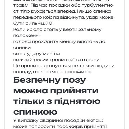
травм. Під час посад­ки або тур­бу­лен­тно­
сті тіло руха­є­ться впе­ред, і якщо спин­ка
пере­дньо­го крі­сла від­ки­ну­та, удар може
бути сильнішим.
Коли крі­сло сто­їть у вер­ти­каль­но­му
положенні:
голо­ва про­хо­дить меншу від­стань до
спинки
сила удару менша
ниж­чий ризик травм шиї та голови
Це пра­ви­ло сто­су­є­ться не тіль­ки люди­ни
поза­ду, але і само­го пасажира.
Безпечну позу
можна прийняти
тільки з піднятою
спинкою
У випад­ку ава­рій­ної посад­ки екі­паж
може попро­си­ти паса­жи­рів прийня­ти