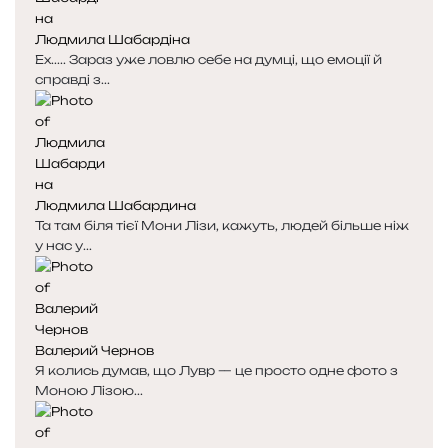
Людмила Шабардіна
Ех..... Зараз уже ловлю себе на думці, що емоції й
справді з...
Людмила Шабардина
Та там біля тієї Мони Лізи, кажуть, людей більше ніж
у нас у...
Валерий Чернов
Я колись думав, що Лувр — це просто одне фото з
Моною Лізою...