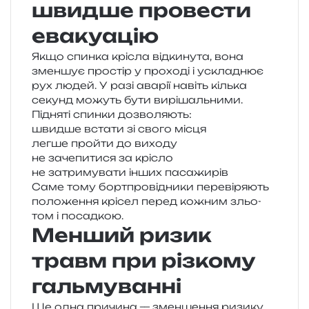
швидше провести
евакуацію
Якщо спин­ка крі­сла від­ки­ну­та, вона
змен­шує про­стір у про­хо­ді і ускла­днює
рух людей. У разі ава­рії навіть кіль­ка
секунд можуть бути вирішальними.
Підняті спин­ки дозволяють:
швид­ше вста­ти зі свого місця
легше прой­ти до виходу
не заче­пи­ти­ся за крісло
не затри­му­ва­ти інших пасажирів
Саме тому борт­про­від­ни­ки пере­ві­ря­ють
поло­же­н­ня крі­сел перед кожним зльо­
том і посадкою.
Менший ризик
травм при різкому
гальмуванні
Ще одна при­чи­на — змен­ше­н­ня ризи­ку