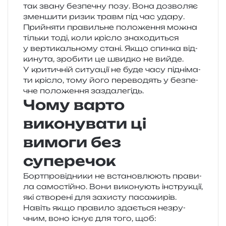
так звану без­пе­чну позу. Вона дозво­ляє
змен­ши­ти ризик травм під час удару.
Прийняти пра­виль­не поло­же­н­ня можна
тіль­ки тоді, коли крі­сло зна­хо­ди­ться
у вер­ти­каль­но­му стані. Якщо спин­ка від­
ки­ну­та, зро­би­ти це швид­ко не вийде.
У кри­ти­чній ситу­а­ції не буде часу під­ні­ма­
ти крі­сло, тому його пере­во­дять у без­пе­
чне поло­же­н­ня заздалегідь.
Чому варто
виконувати ці
вимоги без
суперечок
Бортпровідники не вста­нов­лю­ють пра­ви­
ла само­стій­но. Вони вико­ну­ють інстру­кції,
які ство­ре­ні для захи­сту пасажирів.
Навіть якщо пра­ви­ло зда­є­ться незру­
чним, воно існує для того, щоб: