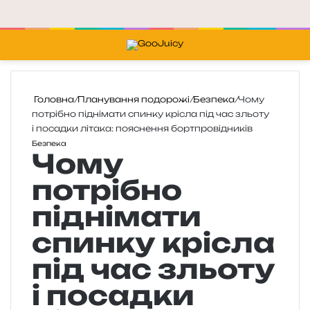
Меню
П
Головна
/
Планування подорожі
/
Безпека
/
Чому
потрібно піднімати спинку крісла під час зльоту
і посадки літака: пояснення бортпровідників
Безпека
Чому
потрібно
піднімати
спинку крісла
під час зльоту
і посадки