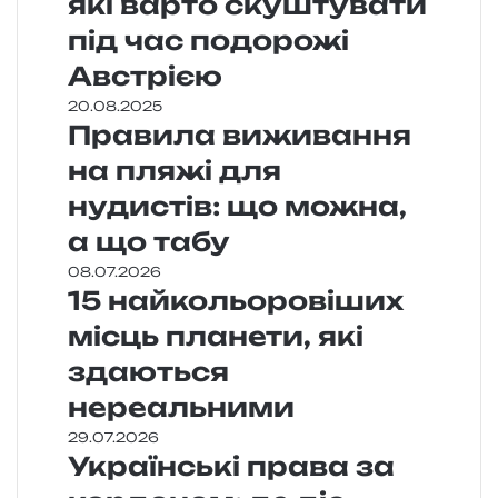
які варто скуштувати
під час подорожі
Австрією
20.08.2025
Правила виживання
на пляжі для
нудистів: що можна,
а що табу
08.07.2026
15 найкольоровіших
місць планети, які
здаються
нереальними
29.07.2026
Українські права за