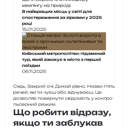
8 найкращих місць у світі для
спостереження за зірками у 2025
році
15.01.2025
Київський метрополітен: підземний
тур, який закохує в місто з першої
поїздки
06.11.2025
Сядь. Закрий очі. Дихай рівно. Назви п’ять
речей, які ти чуєш або від­чу­ва­єш. Це
дозво­ляє повер­ну­ти сві­до­мість у кон­тро­
льо­ва­ний режим.
Що робити відразу,
якщо ти заблукав