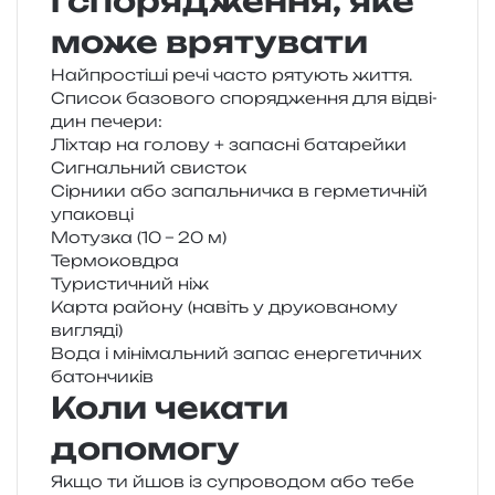
і спорядження, яке
може врятувати
Найпростіші речі часто ряту­ють життя.
Список базо­во­го спо­ря­дже­н­ня для від­ві­
дин печери:
Ліхтар на голо­ву + запа­сні батарейки
Сигнальний сви­сток
Сірники або запаль­ни­чка в гер­ме­ти­чній
упаковці
Мотузка (10 – 20 м)
Термоковдра
Туристичний ніж
Карта райо­ну (навіть у дру­ко­ва­но­му
вигляді)
Вода і міні­маль­ний запас енер­ге­ти­чних
батончиків
Коли чекати
допомогу
Якщо ти йшов із супро­во­дом або тебе