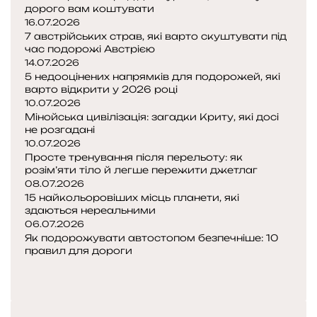
дорого вам коштувати
16.07.2026
7 австрійських страв, які варто скуштувати під
час подорожі Австрією
14.07.2026
5 недооцінених напрямків для подорожей, які
варто відкрити у 2026 році
10.07.2026
Мінойська цивілізація: загадки Криту, які досі
не розгадані
10.07.2026
Просте тренування після перельоту: як
розім’яти тіло й легше пережити джетлаг
08.07.2026
15 найкольоровіших місць планети, які
здаються нереальними
06.07.2026
Як подорожувати автостопом безпечніше: 10
правил для дороги
Попередня
сторінка
Наступна
сторінка