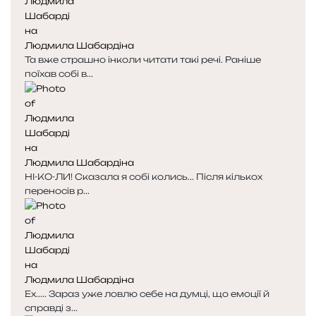
Людмила Шабардіна
Та вже страшно інколи читати такі речі. Раніше
поїхав собі в...
Людмила Шабардіна
НІ-КО-ЛИ! Сказала я собі колись... Після кількох
переносів р...
Людмила Шабардіна
Ех..... Зараз уже ловлю себе на думці, що емоції й
справді з...