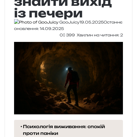
знайти вихід
із печери
GooJuicy
19.05.2025
Останнє
оновлення: 14.09.2025
0
399
Хвилин на читання: 2
Психологія виживання: спокій
проти паніки