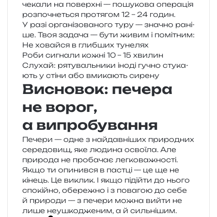
чека­ли на поверх­ні — пошу­ко­ва опе­ра­ція
роз­по­чне­ться про­тя­гом 12 – 24 годин.
У разі орга­ні­зо­ва­но­го туру — зна­чно рані­
ше. Твоя зада­ча — бути живим і помітним:
Не ховай­ся в глиб­ших тунелях
Роби сигна­ли кожні 10 – 15 хвилин
Слухай: ряту­валь­ни­ки іноді гучно сту­ка­
ють у стіни або вми­ка­ють сирену
Висновок: печера
не ворог,
а випробування
Печери — одне з най­дав­ні­ших при­ро­дних
сере­до­вищ, яке люди­на осво­ї­ла. Але
при­ро­да не про­ба­чає лег­ко­ва­жно­сті.
Якщо ти опи­нив­ся в пас­тці — це ще не
кінець. Це виклик. І якщо піді­йти до нього
спо­кій­но, обе­ре­жно і з пова­гою до себе
й при­ро­ди — з пече­ри можна вийти не
лише неу­шко­дже­ним, а й сильнішим.