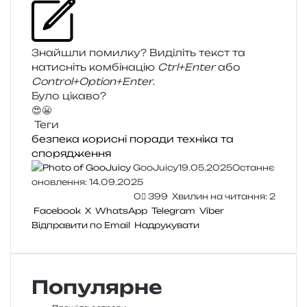
Знайшли помил­ку? Виділіть текст та
нати­сніть ком­бі­на­цію
Ctrl+Enter
або
Control+Option+Enter
.
Було цікаво?
😍
😬
Теги
безпека
корисні поради
техніка та
спорядження
GooJuicy
19.05.2025
Останнє
оновлення: 14.09.2025
0
399
Хвилин на читання: 2
Facebook
X
WhatsApp
Telegram
Viber
Відправити по Email
Надрукувати
Популярне