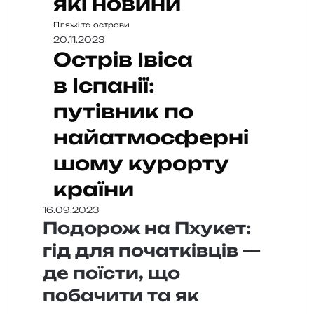
які новини
Пляжі та острови
20.11.2023
Острів Івіса
в Іспанії:
путівник по
найатмосферні
шому курорту
країни
16.09.2023
Подорож на Пхукет:
гід для початківців —
де поїсти, що
побачити та як