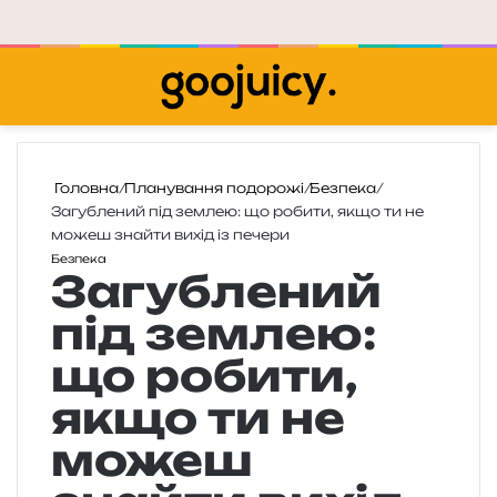
Меню
П
Головна
/
Планування подорожі
/
Безпека
/
Загублений під землею: що робити, якщо ти не
можеш знайти вихід із печери
Безпека
Загублений
під землею:
що робити,
якщо ти не
можеш