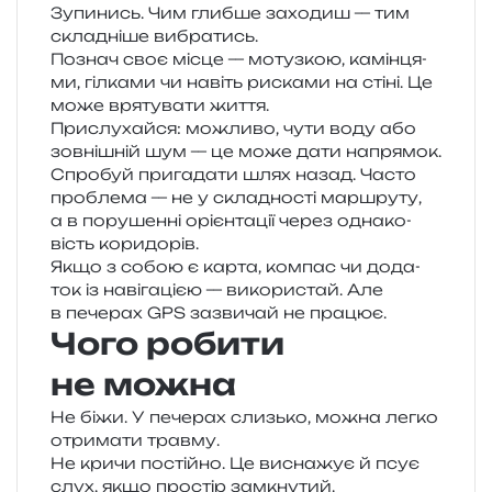
Зупинись. Чим глиб­ше захо­диш — тим
скла­дні­ше вибратись.
Познач своє місце — мотуз­кою, камін­ця­
ми, гіл­ка­ми чи навіть риска­ми на стіні. Це
може вря­ту­ва­ти життя.
Прислухайся: можли­во, чути воду або
зов­ні­шній шум — це може дати напрямок.
Спробуй при­га­да­ти шлях назад. Часто
про­бле­ма — не у скла­дно­сті мар­шру­ту,
а в пору­шен­ні орі­єн­та­ції через одна­ко­
вість коридорів.
Якщо з собою є карта, ком­пас чи дода­
ток із наві­га­ці­єю — вико­ри­стай. Але
в пече­рах GPS зазви­чай не працює.
Чого робити
не можна
Не біжи. У пече­рах слизь­ко, можна легко
отри­ма­ти травму.
Не кричи постій­но. Це висна­жує й псує
слух, якщо про­стір замкнутий.