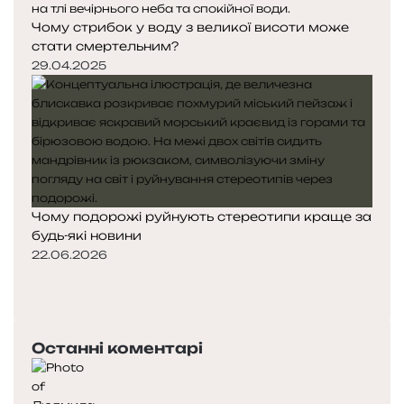
Чому стрибок у воду з великої висоти може
стати смертельним?
29.04.2025
Чому подорожі руйнують стереотипи краще за
будь-які новини
22.06.2026
Попередня
сторінка
Наступна
сторінка
Останні коментарі