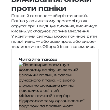
проти паніки
Перше й голов­не — збе­рі­га­ти спо­кій.
Паніка у замкне­но­му про­сто­рі діє як
отру­та: при­швид­шує диха­н­ня, висна­жує
кисень, ускла­днює логі­чне мисле­н­ня.
У кри­ти­чній ситу­а­ції мозок почи­нає діяти
при­мі­тив­но — або зав­ми­рає, або кида­є­
ться хао­ти­чно. Обирай інше: заземлись.
Читайте також