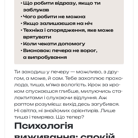
Що робити відразу, якщо ти
заблукав
Чого робити не можна
Якщо залишаєшся на ніч
Техніка і спорядження, яке може
врятувати
Коли чекати допомогу
Висновок: печера не ворог,
а випробування
Ти захо­диш у пече­ру — можли­во, з дру­
гом, а може, й сам. Тебе захо­плює прохо­
ло­да, тиша, м’яка воло­гість. Крок за кро­
ком спу­ска­є­шся глиб­ше, милу­ю­чись ста­
ла­кти­та­ми і слу­ха­ю­чи від­лу­н­ня. Аж
раптом розу­мі­єш: вихід десь загу­бив­ся.
Ні сві­тла, ні зна­йо­мих орі­єн­ти­рів. Лише
тиша і тем­ря­ва. Що тепер?
Психологія
виживання: спокій