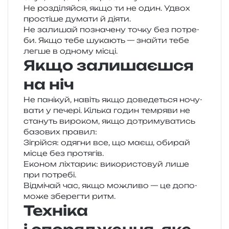
Не роз­ді­ляй­ся, якщо ти не один. Удвох
про­сті­ше дума­ти й діяти.
Не зали­шай позна­че­ну точку без потре­
би. Якщо тебе шука­ють — зна­йти тебе
легше в одно­му місці.
Якщо залишаєшся
на ніч
Не пані­куй, навіть якщо дове­де­ться ночу­
ва­ти у пече­рі. Кілька годин тем­ря­ви не
ста­нуть виро­ком, якщо дотри­му­ва­тись
базо­вих правил:
Зігрійся: одя­гни все, що маєш, оби­рай
місце без протягів.
Економ ліхта­рик: вико­ри­сто­вуй лише
при потребі.
Відмічай час, якщо можли­во — це допо­
мо­же збе­рег­ти ритм.
Техніка