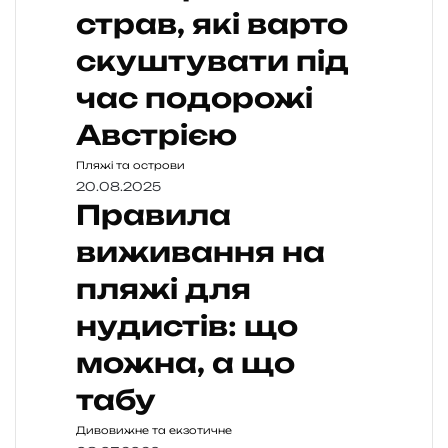
страв, які варто
скуштувати під
час подорожі
Австрією
Пляжі та острови
20.08.2025
Правила
виживання на
пляжі для
нудистів: що
можна, а що
табу
Дивовижне та екзотичне