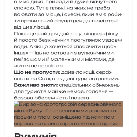
а мікс дикої при­ро­ди й дуже від­чу­тно­го
спо­кою. Тут є пляжі, на яких не треба
вою­ва­ти за місце, і океан, який вміє роби­
ти пра­виль­ний саунд­трек до твоєї втечі
від цивілізації.
Плюс це рай для дай­він­гу, вінд­сер­фін­гу
й про­сто без­кі­не­чних про­гу­ля­нок уздовж
води. А якщо хоче­ться «поба­чи­ти щось
інше» — їдь на остро­ви з вул­ка­ні­чни­ми
пей­за­жа­ми й малень­ки­ми міста­ми, де
життя не поспішає.
Що не пропу­сти:
дайв-лока­ції, серф-
споти на Салі, огля­до­ві тури островами.
Важливо знати:
спе­ці­аль­них обме­жень
для тури­стів майже немає: голов­не —
базо­ва обе­ре­жність і повага.
Румунія