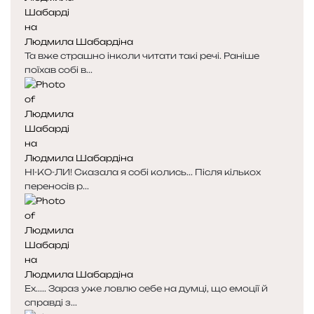
Людмила Шабардіна
Та вже страшно інколи читати такі речі. Раніше
поїхав собі в...
Людмила Шабардіна
НІ-КО-ЛИ! Сказала я собі колись... Після кількох
переносів р...
Людмила Шабардіна
Ех..... Зараз уже ловлю себе на думці, що емоції й
справді з...