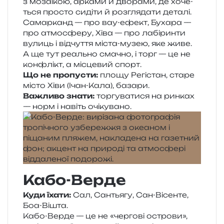
з моза­ї­кою, арка­ми й дво­ра­ми, де хоче­
ться про­сто сиді­ти й роз­гля­да­ти деталі.
Самарканд — про вау-ефект, Бухара —
про атмо­сфе­ру, Хіва — про лабі­рин­ти
вулиць і від­чу­т­тя міста-музею, яке живе.
А ще тут реаль­но сма­чно, і торг — це не
кон­флікт, а місце­вий спорт.
Що не пропу­сти:
площу Регістан, старе
місто Хіви (Ічан-Кала), базари.
Важливо знати:
тор­гу­ва­ти­ся на рин­ках
— норм і навіть очікувано.
Кабо-Верде
Куди їхати:
Сал, Сантьягу, Сан-Вісенте,
Боа-Вішта.
Кабо-Верде — це не «чер­го­ві остро­ви»,