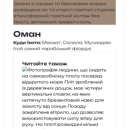
Оман
Куди їхати:
Маскат, Салала, Мусандам
(той самий «араб­ський фіорд»).
Читайте також