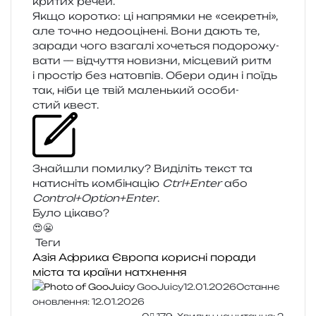
кри­тих речей.
Якщо коро­тко: ці напрям­ки не «секре­тні»,
але точно недо­оці­не­ні. Вони дають те,
зара­ди чого вза­га­лі хоче­ться подо­ро­жу­
ва­ти — від­чу­т­тя нови­зни, місце­вий ритм
і про­стір без натов­пів. Обери один і поїдь
так, ніби це твій малень­кий осо­би­
стий квест.
Знайшли помил­ку? Виділіть текст та
нати­сніть ком­бі­на­цію
Ctrl+Enter
або
Control+Option+Enter
.
Було цікаво?
😍
😬
Теги
Азія
Африка
Європа
корисні поради
міста та країни
натхнення
GooJuicy
12.01.2026
Останнє
оновлення: 12.01.2026