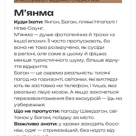
М’янма
Куди їхати:
Янгон, Баган, пляжі Нгапалі /​
Нгве-Саунг.
М’янма — дуже фото­ге­ні­чна й трохи «з
іншої епохи». Її часто про­пу­ска­ють, бо
вона не така роз­кру­че­на, як сусі­ди
в регіо­ні, але саме в цьому й фішка:
менше тури­сти­чно­го шуму, біль­ше від­чу­
т­тя відкриття.
Баган — це окре­ма реаль­ність: тися­чі
пагод на гори­зон­ті, сві­тан­ки, які вигля­да­
ють як застав­ка на теле­фон, і тиша, яка
реаль­но лікує мозок. А якщо захо­че­ться
пере­за­ван­та­же­н­ня без екс­кур­сій — їдь на
узбережжя.
Що не пропу­сти:
паго­ду Шведагон, сві­
та­нок у Багані, поїзд­ку за місто.
Важливо знати:
у храми захо­дять босо­
ніж; одяг — стри­ма­ні­ший, без надто від­