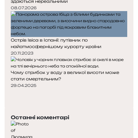
здаються нереальними
08.07.2026
Острів Івіса в Іспанії: путівник по
найатмосфернішому курорту країни
20.11.2023
Чому стрибок у воду з великої висоти може
стати смертельним?
29.04.2025
Попередня
сторінка
Наступна
сторінка
Останні коментарі