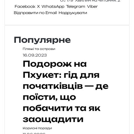
0
179
Хвилин на читання: 2
Facebook
X
WhatsApp
Telegram
Viber
Відправити по Email
Надрукувати
Популярне
Пляжі та острови
16.09.2023
Подорож на
Пхукет: гід для
початківців — де
поїсти, що
побачити та як
заощадити
Корисні поради