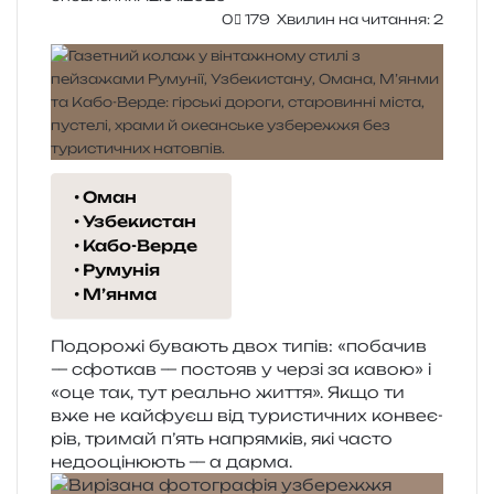
0
179
Хвилин на читання: 2
Оман
Узбекистан
Кабо-Верде
Румунія
М’янма
Подорожі бува­ють двох типів: «поба­чив
— сфо­ткав — посто­яв у черзі за кавою» і
«оце так, тут реаль­но життя». Якщо ти
вже не кай­фу­єш від тури­сти­чних кон­ве­є­
рів, три­май п’ять напрям­ків, які часто
недо­оці­ню­ють — а дарма.