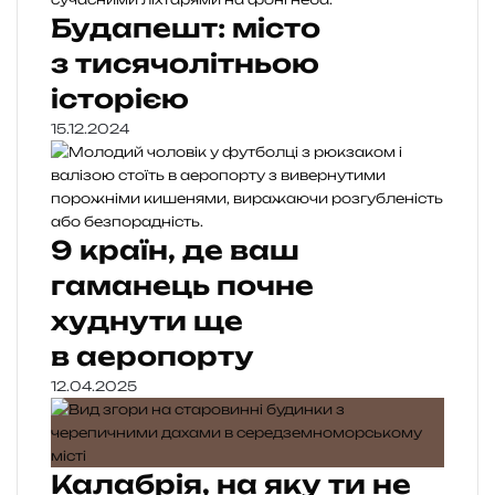
Будапешт: місто
з тисячолітньою
історією
15.12.2024
9 країн, де ваш
гаманець почне
худнути ще
в аеропорту
12.04.2025
Калабрія, на яку ти не