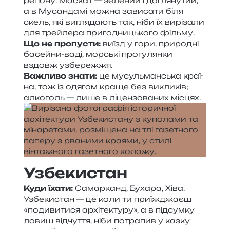
регіо­ну. Маскат — зеле­ний і догля­ну­тий,
а в Мусандамі можна зави­са­ти біля
скель, які вигля­да­ють так, ніби їх вирі­за­ли
для трей­ле­ра при­го­дни­цько­го фільму.
Що не пропу­сти:
виїзд у гори, при­ро­дні
басей­ни-ваді, мор­ські про­гу­лян­ки
вздовж узбережжя.
Важливо знати:
це мусуль­ман­ська кра­ї­
на, тож із одя­гом краще без викли­ків;
алко­голь — лише в ліцен­зо­ва­них місцях.
Узбекистан
Куди їхати:
Самарканд, Бухара, Хіва.
Узбекистан — це коли ти при­їжджа­єш
«поди­ви­ти­ся архі­те­кту­ру», а в під­сум­ку
ловиш від­чу­т­тя, ніби потра­пив у казку