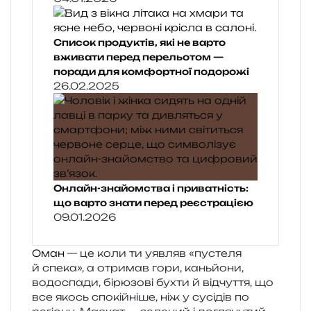
Список продуктів, які не варто
вживати перед перельотом —
поради для комфортної подорожі
26.02.2025
Онлайн-знайомства і приватність:
що варто знати перед реєстрацією
09.01.2026
Оман
— це коли ти уяв­ляв «пусте­ля
й спека», а отри­мав гори, кань­йо­ни,
водо­спа­ди, бірю­зо­ві бухти й від­чу­т­тя, що
все якось спо­кій­ні­ше, ніж у сусі­дів по