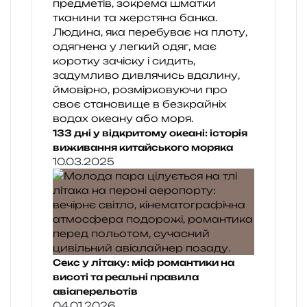
133 дні у відкритому океані: історія
виживання китайського моряка
10.03.2025
Секс у літаку: міф романтики на
висоті та реальні правила
авіаперельотів
04.01.2026