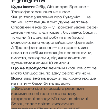
Куди їхати:
Сібіу, Сігішоара, Брашов +
Трансфегерашанське шосе.
Якщо твоє уяв­ле­н­ня про Румунію — це
тіль­ки «сто­ли­ця», воно дуже непов­не.
Справжній кайф — у Трансильванії: сере­
дньо­ві­чні міста-цита­де­лі, бру­ків­ка, башти,
тума­ни й гори, які роблять пей­за­жі
макси­маль­но «євро­пей­ським фентезі».
А Трансфегерашан — це доро­га, яка
сама по собі як атра­кціон: сер­пан­ти­ни,
висо­та, пано­ра­ми, від яких хоче­ться
зупи­ня­ти­ся кожні 10 хвилин.
Що не пропу­сти:
вечір­ній Брашов, старе
місто Сігішоари, поїзд­ку серпантином.
Важливо знати:
воду з‑під крана краще
не пити — бери бутильовану.