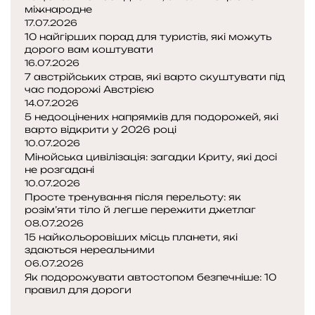
міжнародне
17.07.2026
10 найгірших порад для туристів, які можуть
дорого вам коштувати
16.07.2026
7 австрійських страв, які варто скуштувати під
час подорожі Австрією
14.07.2026
5 недооцінених напрямків для подорожей, які
варто відкрити у 2026 році
10.07.2026
Мінойська цивілізація: загадки Криту, які досі
не розгадані
10.07.2026
Просте тренування після перельоту: як
розім’яти тіло й легше пережити джетлаг
08.07.2026
15 найкольоровіших місць планети, які
здаються нереальними
06.07.2026
Як подорожувати автостопом безпечніше: 10
правил для дороги
Попередня