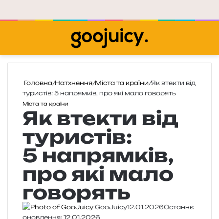
Меню
П
Головна
/
Натхнення
/
Міста та країни
/
Як втекти від
туристів: 5 напрямків, про які мало говорять
Міста та країни
Як втекти від
туристів:
5 напрямків,
про які мало
говорять
GooJuicy
12.01.2026
Останнє
оновлення: 12.01.2026