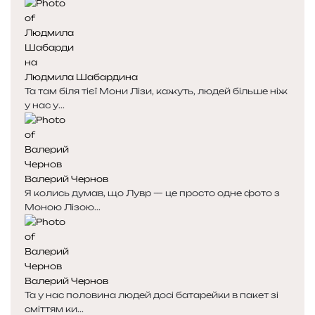
Людмила Шабардина
Та там біля тієї Мони Лізи, кажуть, людей більше ніж
у нас у...
Валерий Чернов
Я колись думав, що Лувр — це просто одне фото з
Моною Лізою...
Валерий Чернов
Та у нас половина людей досі батарейки в пакет зі
сміттям ки...