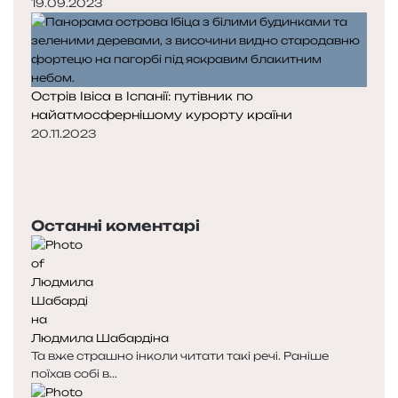
19.09.2023
Острів Івіса в Іспанії: путівник по
найатмосфернішому курорту країни
20.11.2023
Попередня
сторінка
Наступна
сторінка
Останні коментарі
Людмила Шабардіна
Та вже страшно інколи читати такі речі. Раніше
поїхав собі в...