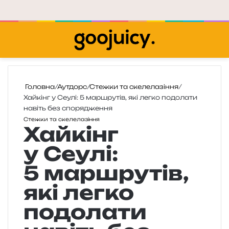
Меню
П
Головна
/
Аутдорс
/
Стежки та скелелазіння
/
Хайкінг у Сеулі: 5 маршрутів, які легко подолати
навіть без спорядження
Стежки та скелелазіння
Хайкінг
у Сеулі:
5 маршрутів,
які легко
подолати