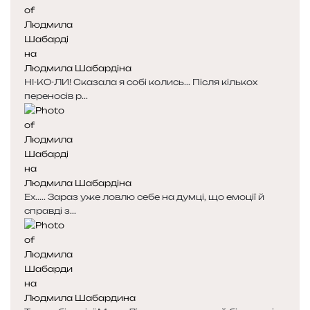
Людмила Шабардіна
НІ-КО-ЛИ! Сказала я собі колись... Після кількох
переносів р...
Людмила Шабардіна
Ех..... Зараз уже ловлю себе на думці, що емоції й
справді з...
Людмила Шабардина