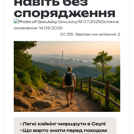
навіть без
спорядження
GooJuicy
19.07.2025
Останнє
оновлення: 14.09.2025
0
315
Хвилин на читання: 2
Легкі хайкінг-маршрути в Сеулі
Що варто знати перед походом