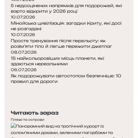
5 недооцінених напрямків для подорожей, які
варто відкрити у 2026 році
10.07.2026
Мінойська цивілізація: загадки Криту, які досі
не розгадані
10.07.2026
Просте тренування після перельоту: як
розім’яти тіло й легше пережити джетлаг
08.07.2026
15 найкольоровіших місць планети, які
здаються нереальними
06.07.2026
Як подорожувати автостопом безпечніше: 10
правил для дороги
Попередня
сторінка
Наступна
сторінка
Читають зараз
Пляжі та острови