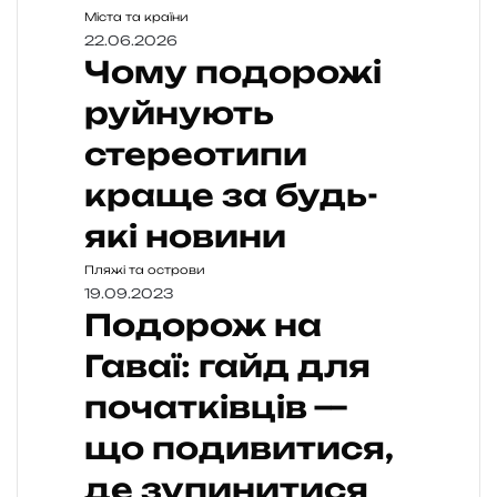
Міста та країни
22.06.2026
Чому подорожі
руйнують
стереотипи
краще за будь-
які новини
Пляжі та острови
19.09.2023
Подорож на
Гаваї: гайд для
початківців —
що подивитися,
де зупинитися