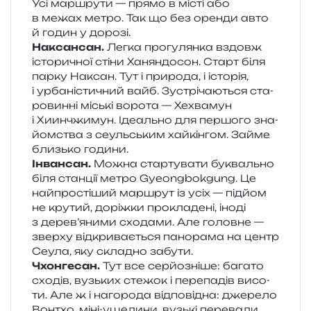
Усі мар­шру­ти — прямо в місті або
в межах метро. Так що без орен­ди авто
й годин у дорозі.
Наксансан.
Легка про­гу­лян­ка вздовж
істо­ри­чної стіни Ханяндосон. Старт біля
парку Наксан. Тут і при­ро­да, і істо­рія,
і урба­ні­сти­чний вайб. Зустрічаються ста­
ро­вин­ні міські воро­та — Хехвамун
і Хиинчжимун. Ідеально для пер­шо­го зна­
йом­ства з сеуль­ським хай­кін­гом. Займе
близь­ко години.
Інвансан.
Можна стар­ту­ва­ти букваль­но
біля стан­ції метро Gyeongbokgung. Це
най­про­сті­ший мар­шрут із усіх — під­йом
не кру­тий, доріж­ки про­кла­де­ні, іноді
з дерев’яними схо­да­ми. Але голов­не —
звер­ху від­кри­ва­є­ться пано­ра­ма на центр
Сеула, яку скла­дно забути.
Чхонгесан.
Тут все сер­йо­зні­ше: бага­то
схо­дів, вузь­ких сте­жок і пере­па­дів висо­
ти. Але ж і наго­ро­да від­по­від­на: дже­ре­ло
Вонтхо, міні-уще­ли­ни, вузь­кі пере­ва­ли