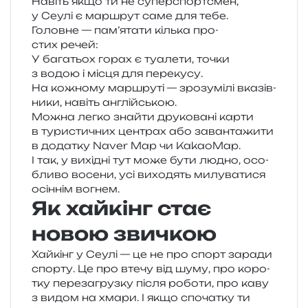
Навіть якщо ти не супер­спортс­мен,
у Сеулі є мар­шрут саме для тебе.
Головне — пам’ятати кіль­ка про­
стих речей:
У бага­тьох горах є туа­ле­ти, точки
з водою і місця для перекусу.
На кожно­му мар­шру­ті — зро­зумі­лі вка­зів­
ни­ки, навіть англійською.
Можна легко зна­йти дру­ко­ва­ні карти
в тури­сти­чних цен­трах або заван­та­жи­ти
в дода­тку Naver Map чи KakaoMap.
І так, у вихі­дні тут може бути людно, осо­
бли­во восе­ни, усі вихо­дять милу­ва­ти­ся
осін­нім вогнем.
Як хайкінг стає
новою звичкою
Хайкінг у Сеулі — це не про спорт зара­ди
спор­ту. Це про втечу від шуму, про коро­
тку пере­за­груз­ку після робо­ти, про каву
з видом на хмари. І якщо спо­ча­тку ти