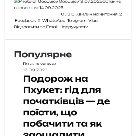
GooJuicy
19.07.2025
Останнє
оновлення: 14.09.2025
0
315
Хвилин на читання: 2
Facebook
X
WhatsApp
Telegram
Viber
Відправити по Email
Надрукувати
Популярне
Пляжі та острови
16.09.2023
Подорож на
Пхукет: гід для
початківців — де
поїсти, що
побачити та як
заощадити