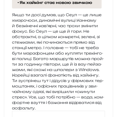
Як хайкінг стає новою звичкою
Якщо ти досі думав, що Сеул — це лише
хма­ро­чо­си, дина­мі­чні вули­ці Каннаму
й без­кі­не­чні кав’ярні, час трохи змі­ни­ти
фокус. Бо Сеул — це ще й гори. Не
абстра­ктні, а ціл­ком кон­кре­тні, зеле­ні, зі
стеж­ка­ми, які почи­на­ю­ться прямо від
стан­ції метро. І голов­не — тобі не треба
бути мара­фон­цем або купля­ти тре­кін­го­
ві пали­ці. Багато мар­шру­тів можна прой­
ти за годин­ку-пів­то­ри, ще й із вау-пей­за­
жа­ми, які схожі на шпа­ле­ри з Windows.
Корейці вза­га­лі фана­ті­ють від хай­кін­гу.
Ти зустрі­неш тут і діду­сів у фір­мо­вих тер­
мо­шта­нях, і офі­сних пра­ців­ни­ків у зви­
чай­но­му одязі, які вирі­ши­ли «ски­ну­ти
стрес». Усе, що тобі потрі­бно — вода, ком­
фор­тне взу­т­тя і бажа­н­ня віді­рва­ти­ся від
асфальту.