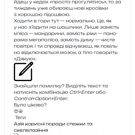
йдеш у кедах «про­сто про­гу­ля­тись», то за
тиждень уже оби­ра­єш нові кро­сів­ки
з хоро­шою підошвою.
Ходити в гори тут — нор­маль­но. Це, як
у нас з’їздити на шашли­ки. Лише замість
м’яса — ман­да­ри­ни, замість ріки — пано­
ра­ма мега­по­лі­са, замість диму — чисте
пові­тря. І ти справ­ді від­чу­ва­єш, як повіль­
но від­клю­ча­є­ться мозок, а тіло гово­рить:
«Дякую».
Знайшли помил­ку? Виділіть текст та
нати­сніть ком­бі­на­цію
Ctrl+Enter
або
Control+Option+Enter
.
Було цікаво?
😍
😬
Теги
Азія
корисні поради
стежки та
скелелазіння