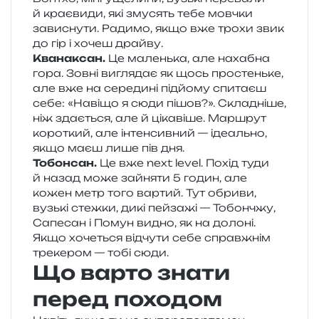
й кра­є­ви­ди, які зму­сять тебе мов­чки
зави­сну­ти. Радимо, якщо вже трохи звик
до гір і хочеш драйву.
Кванаксан.
Це малень­ка, але наха­бна
гора. Зовні вигля­дає як щось про­стень­ке,
але вже на сере­ди­ні під­йо­му спи­та­єш
себе: «Навіщо я сюди пішов?». Складніше,
ніж зда­є­ться, але й ціка­ві­ше. Маршрут
коро­ткий, але інтен­сив­ний — іде­аль­но,
якщо маєш лише пів дня.
Тобонсан.
Це вже next level. Похід туди
й назад може зайня­ти 5 годин, але
кожен метр того вар­тий. Тут обри­ви,
вузь­кі стеж­ки, дикі пей­за­жі — Тобончжу,
Сапесан і Помун видно, як на доло­ні.
Якщо хоче­ться від­чу­ти себе справ­жнім
тре­ке­ром — тобі сюди.
Що варто знати
перед походом