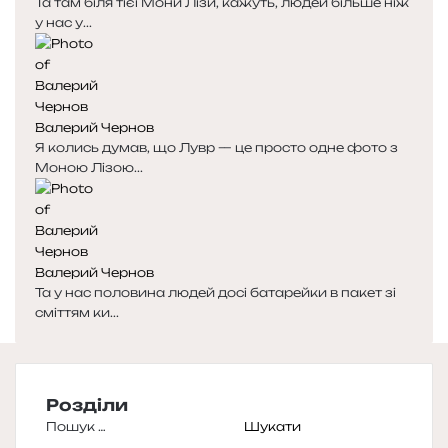
Та там біля тієї Мони Лізи, кажуть, людей більше ніж
у нас у...
Валерий Чернов
Я колись думав, що Лувр — це просто одне фото з
Моною Лізою...
Валерий Чернов
Та у нас половина людей досі батарейки в пакет зі
сміттям ки...
Розділи
Пошук: