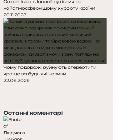
Острів Івіса в Іспанії: путівник по
найатмосфернішому курорту країни
20.11.2023
Чому подорожі руйнують стереотипи
краще за будь-які новини
22.06.2026
Попередня
сторінка
Наступна
сторінка
Останні коментарі