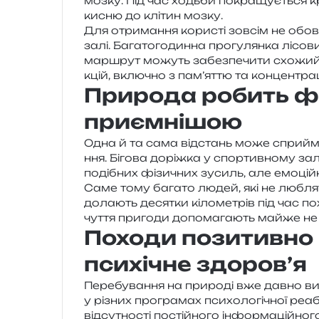
мозку. Під час ходьби покра­щу­є­ться кр
кисню до клі­тин мозку.
Для отри­ма­н­ня кори­сті зов­сім не обов
залі. Багатогодинна про­гу­лян­ка лісо­
мар­шрут можуть забез­пе­чи­ти схо­жий
кцій, вклю­чно з пам’яттю та кон­цен­тра­
Природа робить фі
приємнішою
Одна й та сама від­стань може спри­йма­
н­ня. Бігова доріж­ка у спор­тив­но­му за
поді­бних фізи­чних зусиль, але емо­цій­н
Саме тому бага­то людей, які не люблять тр
дола­ють деся­тки кіло­ме­трів під час пох
чу­т­тя при­го­ди допо­ма­га­ють майже н
Походи позитивно
психічне здоров’я
Перебування на при­ро­ді вже давно вико
у різних про­гра­мах пси­хо­ло­гі­чної реа
від­су­тно­сті постій­но­го інфор­ма­цій­