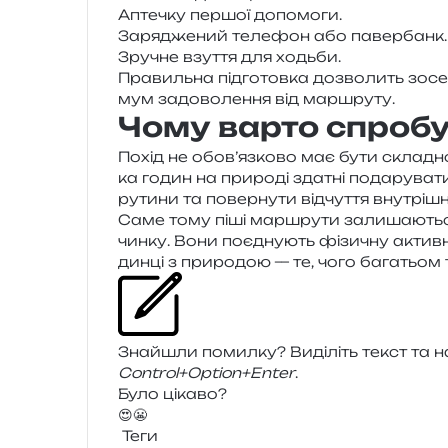
Аптечку пер­шої допомоги.
Заряджений теле­фон або павербанк.
Зручне взу­т­тя для ходьби.
Правильна під­го­тов­ка дозво­лить зосе­р
мум задо­во­ле­н­ня від маршруту.
Чому варто спробу
Похід не обов’язково має бути скла­дною 
ка годин на при­ро­ді зда­тні пода­ру­ва­ти 
рути­ни та повер­ну­ти від­чу­т­тя вну­трі­
Саме тому піші мар­шру­ти зали­ша­ю­ться
чин­ку. Вони поєд­ну­ють фізи­чну актив­
дин­ці з при­ро­дою — те, чого бага­тьом 
Знайшли помил­ку? Виділіть текст та нат
Control+Option+Enter
.
Було цікаво?
😍
😬
Теги