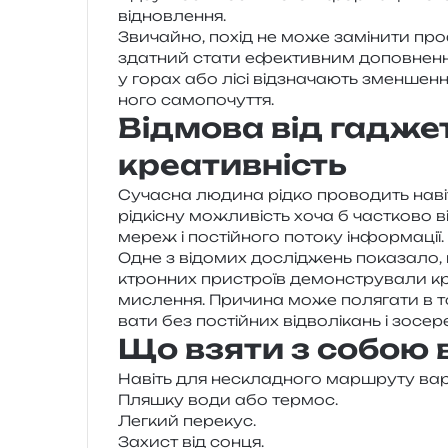
відновлення.
Звичайно, похід не може замі­ни­ти про­фе
зда­тний стати ефе­ктив­ним допов­не­н­
у горах або лісі від­зна­ча­ють змен­ше­н­
но­го самопочуття.
Відмова від гадже
креативність
Сучасна люди­на рідко про­во­дить наві
рід­кі­сну можли­вість хоча б час­тко­во ві
мереж і постій­но­го пото­ку інформації.
Одне з відо­мих дослі­джень пока­за­ло, 
ктрон­них при­стро­їв демон­стру­ва­ли кр
мисле­н­ня. Причина може поля­га­ти в 
ва­ти без постій­них від­во­лі­кань і зосе
Що взяти з собою 
Навіть для нескла­дно­го мар­шру­ту варт
Пляшку води або термос.
Легкий пере­кус.
Захист від сонця.