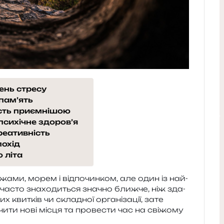
ень стресу
пам’ять
ість приємнішою
психічне здоров’я
реативність
похід
 літа
о­жа­ми, морем і від­по­чин­ком, але один із най­
 часто зна­хо­ди­ться зна­чно ближ­че, ніж зда­
х кви­тків чи скла­дної орга­ні­за­ції, зате
чи­ти нові місця та про­ве­сти час на сві­жо­му