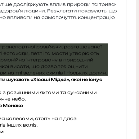
ті­ше дослі­джу­ють вплив при­ро­ди та три­ва­
не здоров’я люди­ни. Результати пока­зу­ють, що
о впли­ва­ти на само­по­чу­т­тя, кон­цен­тра­цію
ти шукають «Хісаші Міджі», якої не існує
во Монако
ли