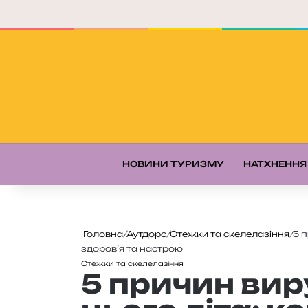
НОВИНИ ТУРИЗМУ
НАТХНЕННЯ
Головна
/
Аутдорс
/
Стежки та скелелазіння
/
5 п
здоров’я та настрою
Стежки та скелелазіння
5 причин вир