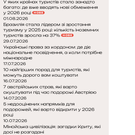
У яких країнах туристів стало занадто
багато: де вже вводять нові обмеження
у 2026 році
НОВЕ
01.08.2026
Бразилія стала лідером зі зростання
туризму у 2025 році: кількість іноземних
туристів зросла на 37%
НОВЕ
29.07.2026
Українські права за кордоном: де діє
національне посвідчення, а коли потрібне
міжнародне
17.07.2026
10 найгірших порад для туристів, які
можуть дорого вам коштувати
16.07.2026
7 австрійських страв, які варто
скуштувати під час подорожі Австрією
14.07.2026
5 недооцінених напрямків для
подорожей, які варто відкрити у 2026
році
10.07.2026
Мінойська цивілізація: загадки Криту, які
досі не розгадані