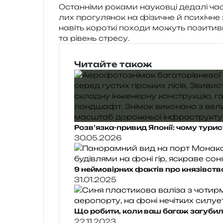
Останніми рока­ми нау­ков­ці деда­лі час
лих про­гу­ля­нок на фізи­чне й пси­хі­ч
навіть коро­ткі похо­ди можуть пози­тив­н
та рівень стресу.
Читайте також
Розв’язка-привид Японії: чому турис
30.05.2026
9 неймовірних фактів про князівст
31.01.2025
Що робити, коли ваш багаж загуби
22.11.2023