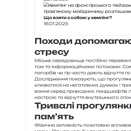
Що взяти з собою у кемпінг?
16.01.2025
Походи допомагаю
стресу
Міське сере­до­ви­ще постій­но пере­ва
том та інфор­ма­цій­ни­ми пото­ка­ми. Са
пагор­бів чи гір часто дають від­чу­т­тя пс
Дослідження пока­зу­ють, що про­гу­лян­
клю­ва­ти­ся на нега­тив­них дум­ках і три­
ва­н­ня серед при­ро­дних ланд­ша­фтів л
настрою та від­чу­т­тя вну­трі­шньо­го спо
Тривалі прогулян
пам’ять
Фізична актив­ність пози­тив­но впли­ва