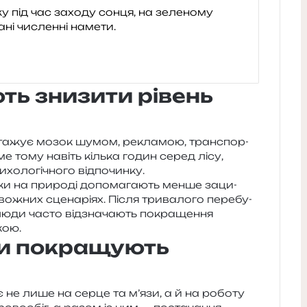
ть знизити рівень
н­та­жує мозок шумом, рекла­мою, транс­пор­
ме тому навіть кіль­ка годин серед лісу,
и­хо­ло­гі­чно­го відпочинку.
ки на при­ро­ді допо­ма­га­ють менше заци­
во­жних сце­на­рі­ях. Після три­ва­ло­го пере­бу­
юди часто від­зна­ча­ють покра­ще­н­ня
кою.
ки покращують
є не лише на серце та м’язи, а й на робо­ту