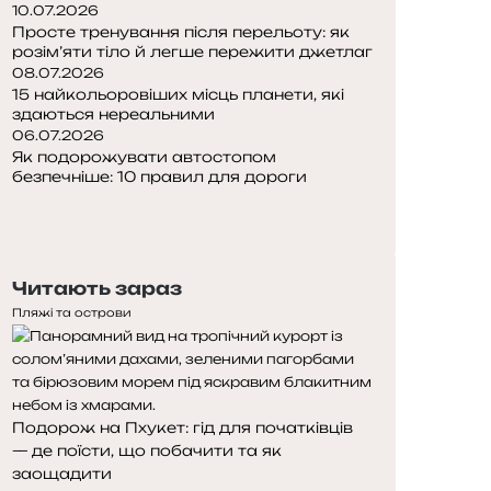
10.07.2026
Просте тренування після перельоту: як
розім’яти тіло й легше пережити джетлаг
08.07.2026
15 найкольоровіших місць планети, які
здаються нереальними
06.07.2026
Як подорожувати автостопом
безпечніше: 10 правил для дороги
Попередня
сторінка
Наступна
сторінка
Читають зараз
Пляжі та острови
Подорож на Пхукет: гід для початківців
— де поїсти, що побачити та як
заощадити