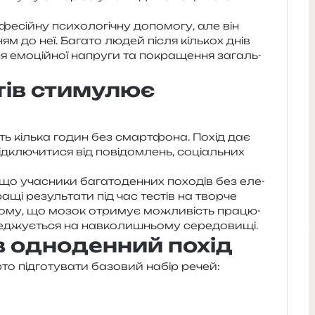
­сій­ну пси­хо­ло­гі­чну допо­мо­гу, але він
ням до неї. Багато людей після кіль­кох днів
ня емо­цій­ної напру­ги та покра­ще­н­ня загаль­
тів стимулює
ть кіль­ка годин без смар­тфо­на. Похід дає
д­клю­чи­ти­ся від пові­дом­лень, соці­аль­них
що уча­сни­ки бага­то­ден­них похо­дів без еле­
ащі резуль­та­ти під час тестів на твор­че
тому, що мозок отри­мує можли­вість пра­цю­
­ре­джу­є­ться на нав­ко­ли­шньо­му середовищі.
в одноденний похід
о під­го­ту­ва­ти базо­вий набір речей: