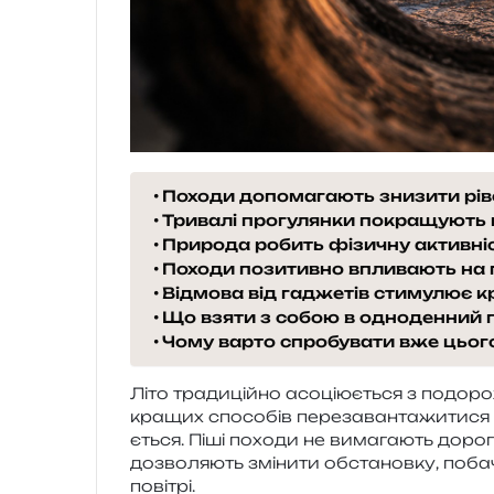
Походи допомагають знизити рів
Тривалі прогулянки покращують 
Природа робить фізичну активн
Походи позитивно впливають на 
Відмова від гаджетів стимулює к
Що взяти з собою в одноденний 
Чому варто спробувати вже цього
Літо тра­ди­цій­но асо­ці­ю­є­ться з подо­р
кра­щих спосо­бів пере­за­ван­та­жи­ти­ся
є­ться. Піші похо­ди не вима­га­ють доро­ги
дозво­ля­ють змі­ни­ти обста­нов­ку, поба­
повітрі.