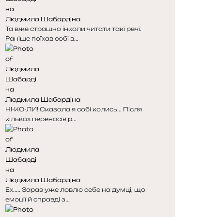
Людмила Шабардіна
Та вже страшно інколи читати такі речі.
Раніше поїхав собі в...
Людмила Шабардіна
НІ-КО-ЛИ! Сказала я собі колись... Після
кількох переносів р...
Людмила Шабардіна
Ех..... Зараз уже ловлю себе на думці, що
емоції й справді з...