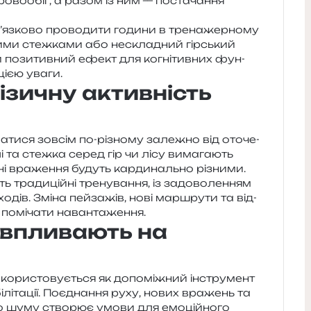
о­во­обіг, а разом із ним — поста­ча­н­ня
’язково про­во­ди­ти годи­ни в тре­на­жер­но­му
ви­ми стеж­ка­ми або нескла­дний гір­ський
 пози­тив­ний ефект для когні­тив­них фун­
ці­єю уваги.
зичну активність
ти­ся зов­сім по-різно­му зале­жно від ото­че­
лі та стеж­ка серед гір чи лісу вима­га­ють
і вра­же­н­ня будуть кар­ди­наль­но різними.
а­ди­цій­ні тре­ну­ва­н­ня, із задо­во­ле­н­ням
о­дів. Зміна пей­за­жів, нові мар­шру­ти та від­
е помі­ча­ти навантаження.
 впливають на
­ри­сто­ву­є­ться як допо­мі­жний інстру­мент
­бі­лі­та­ції. Поєднання руху, нових вра­жень та
но­го шуму ство­рює умови для емо­цій­но­го