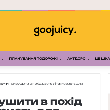
ПЛАНУВАННЯ ПОДОРОЖІ
АУТДОРС
ЦЕ ЦІК
ричин вирушити в похід цього літа: користь для
ушити в похід