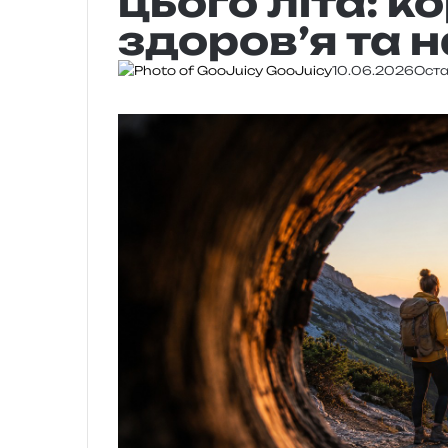
цього літа: к
здоров’я та 
GooJuicy
10.06.2026
Оста