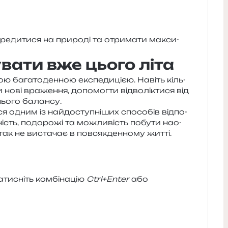
е­ди­ти­ся на при­ро­ді та отри­ма­ти макси­
вати вже цього літа
бага­то­ден­ною екс­пе­ди­ці­єю. Навіть кіль­
нові вра­же­н­ня, допо­мог­ти від­во­лі­кти­ся від
шньо­го балансу.
 одним із най­до­сту­пні­ших спосо­бів від­по­
ність, подо­ро­жі та можли­вість побу­ти нао­
так не виста­чає в пов­сяк­ден­но­му житті.
и­сніть ком­бі­на­цію
Ctrl+Enter
або