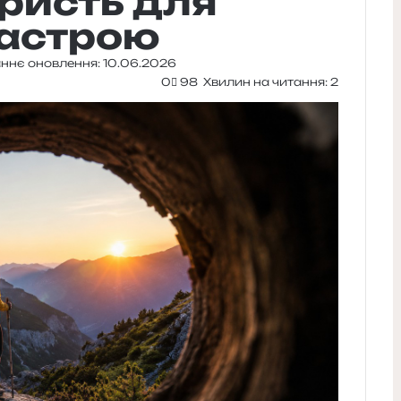
ористь для
настрою
ннє оновлення: 10.06.2026
0
98
Хвилин на читання: 2