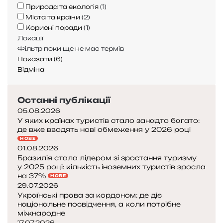
л
у
Природа та екологія
(
1
)
щ
и
и
н
Міста та країни
(
2
)
е
й
в
і
Корисні поради
(
1
)
д
м
а
в
Локації
о
о
є
і
Фільтр поки ще не має термів
в
р
н
Показати
(
6
)
и
с
а
ч
Відміна
л
ь
р
о
ь
к
и
м
о
и
Останні публікації
з
у
т
й
и
ц
05.08.2026
у
б
к
я
У яких країнах туристів стало занадто багато:
о
де вже вводять нові обмеження у 2026 році
з
і
є
НОВЕ
а
н
ц
01.08.2026
х
ф
ь
Бразилія стала лідером зі зростання туризму
в
е
,
у 2025 році: кількість іноземних туристів зросла
о
к
на 37%
я
НОВЕ
р
ц
29.07.2026
к
і
і
Українські права за кордоном: де діє
и
т
я
національне посвідчення, а коли потрібне
й
міжнародне
и
в
м
17.07.2026