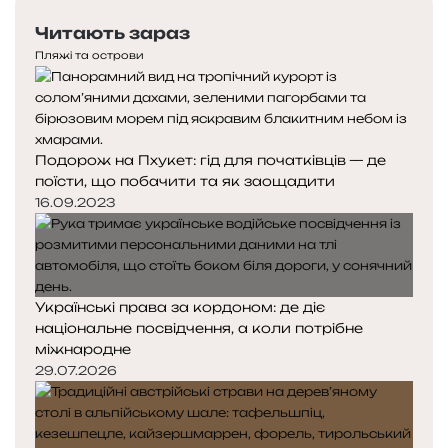
о
е
с
л
Читають зараз
р
т
і
е
у
Пляжі та острови
к
д
п
а
н
н
р
я
а
н
с
с
і
Подорож на Пхукет: гід для початківців — де
т
т
поїсти, що побачити та як заощадити
о
о
р
р
16.09.2023
і
і
н
н
к
к
а
а
Українські права за кордоном: де діє
національне посвідчення, а коли потрібне
міжнародне
29.07.2026