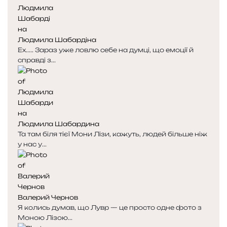
Людмила Шабардіна
Ех..... Зараз уже ловлю себе на думці, що емоції й
справді з...
Людмила Шабардина
Та там біля тієї Мони Лізи, кажуть, людей більше ніж
у нас у...
Валерий Чернов
Я колись думав, що Лувр — це просто одне фото з
Моною Лізою...