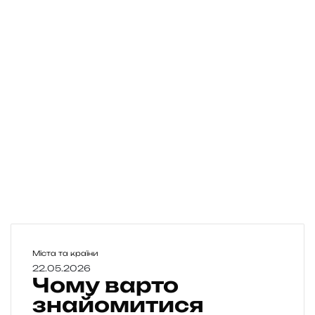
Ч
Міста та країни
о
22.05.2026
Чому варто
м
у
знайомитися
в