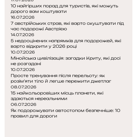
в
о
10 найгірших порад для туристів, які можуть
а
ж
дорого вам коштувати
ж
е
16.07.2026
а
в
7 австрійських страв, які варто скуштувати під
є
час подорожі Австрією
і
т
14.07.2026
д
ь
5 недооцінених напрямків для подорожей, які
п
с
варто відкрити у 2026 році
р
10.07.2026
я
а
Мінойська цивілізація: загадки Криту, які досі
н
в
не розгадані
е
и
10.07.2026
б
т
Просте тренування після перельоту: як
е
и
розім’яти тіло й легше пережити джетлаг
з
т
08.07.2026
п
15 найкольоровіших місць планети, які
у
е
здаються нереальними
р
ч
06.07.2026
и
н
Як подорожувати автостопом безпечніше: 10
с
правил для дороги
о
т
П
ю
а
о
Н
д
п
а