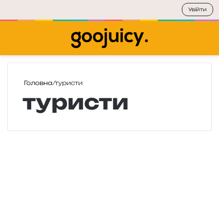
Увійти
Меню
П
Головна
/
туристи
туристи