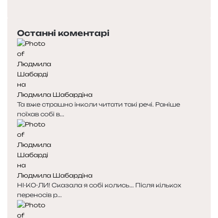
о
Н
п
а
е
с
Останні коментарі
р
т
е
у
д
п
н
н
я
а
с
с
Людмила Шабардіна
т
т
Та вже страшно інколи читати такі речі. Раніше
о
о
поїхав собі в...
р
р
і
і
н
н
к
к
а
а
Людмила Шабардіна
НІ-КО-ЛИ! Сказала я собі колись... Після кількох
переносів р...