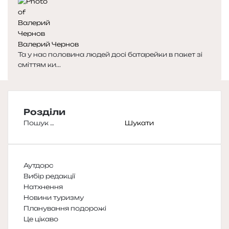
Валерий Чернов
Та у нас половина людей досі батарейки в пакет зі
сміттям ки...
Розділи
Пошук:
Аутдорс
Вибір редакції
Натхнення
Новини туризму
Планування подорожі
Це цікаво