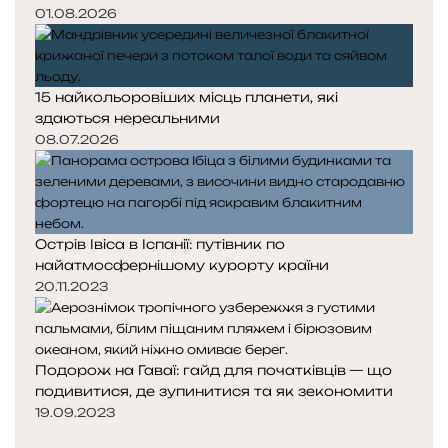
01.08.2026
15 найкольоровіших місць планети, які
здаються нереальними
08.07.2026
Острів Івіса в Іспанії: путівник по
найатмосфернішому курорту країни
20.11.2023
Подорож на Гаваї: гайд для початківців — що
подивитися, де зупинитися та як зекономити
19.09.2023
П