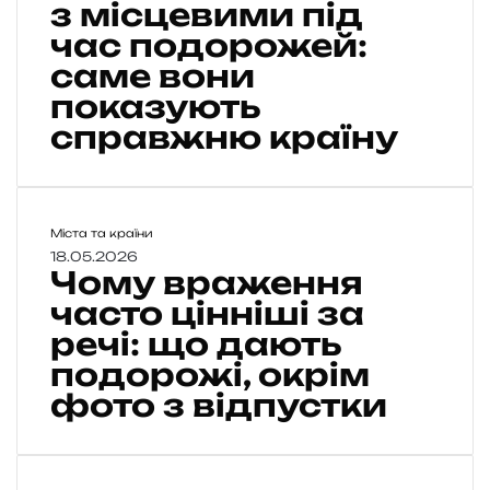
з місцевими під
а
час подорожей:
р
т
саме вони
о
показують
з
справжню країну
н
а
й
о
м
Ч
Міста та країни
и
о
18.05.2026
т
Чому враження
м
и
у
часто цінніші за
с
в
речі: що дають
я
р
з
подорожі, окрім
а
ж
фото з відпустки
м
е
і
н
с
н
ц
я