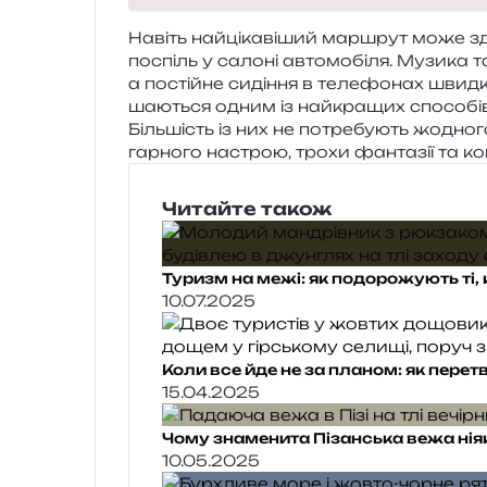
Навіть най­ці­ка­ві­ший мар­шрут може зд
поспіль у сало­ні авто­мо­бі­ля. Музика т
а постій­не сиді­н­ня в теле­фо­нах шви
ша­ю­ться одним із най­кра­щих спосо­бів
Більшість із них не потре­бу­ють жодно­г
гар­но­го настрою, трохи фан­та­зії та ком­п
Читайте також
Туризм на межі: як подорожують ті,
10.07.2025
Коли все йде не за планом: як пере
15.04.2025
Чому знаменита Пізанська вежа нія
10.05.2025