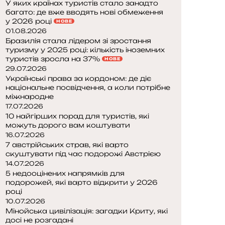
У яких країнах туристів стало занадто
багато: де вже вводять нові обмеження
у 2026 році
НОВЕ
01.08.2026
Бразилія стала лідером зі зростання
туризму у 2025 році: кількість іноземних
туристів зросла на 37%
НОВЕ
29.07.2026
Українські права за кордоном: де діє
національне посвідчення, а коли потрібне
міжнародне
17.07.2026
10 найгірших порад для туристів, які
можуть дорого вам коштувати
16.07.2026
7 австрійських страв, які варто
скуштувати під час подорожі Австрією
14.07.2026
5 недооцінених напрямків для
подорожей, які варто відкрити у 2026
році
10.07.2026
Мінойська цивілізація: загадки Криту, які
досі не розгадані