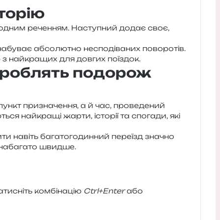
сторію
ь одним рече­н­ням. Наступний додає своє,
у­ває абсо­лю­тно неспо­ді­ва­них пово­ро­тів.
 з най­кра­щих для дов­гих поїздок.
 роблять подорож
т при­зна­че­н­ня, а й час, про­ве­де­ний
ся най­кра­щі жарти, істо­рії та спо­га­ди, які
ти навіть бага­то­го­дин­ний пере­їзд зна­чно
 наба­га­то швидше.
и­сніть ком­бі­на­цію
Ctrl+Enter
або