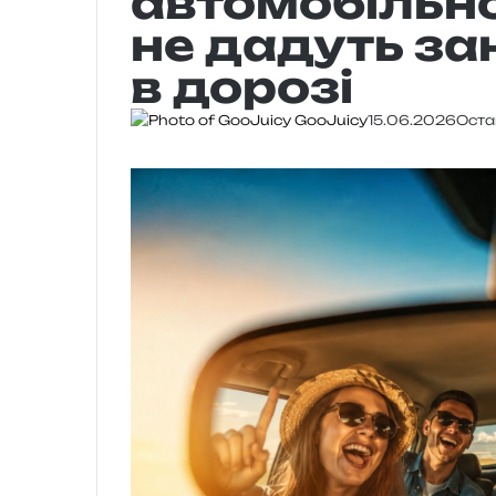
автомобільно
не дадуть за
в дорозі
GooJuicy
15.06.2026
Оста