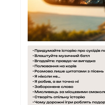
Придумайте історію про сусідів п
Влаштуйте музичний батл
Вгадайте: правда чи вигадка
Полювання на корів
Розмова лише цитатами з пісень
Я ніколи не…
Я робив, а ви точно ні
Заборонене слово
Мисливець за місцевими смако
Створіть спільну історію
Чому дорожні ігри роблять под