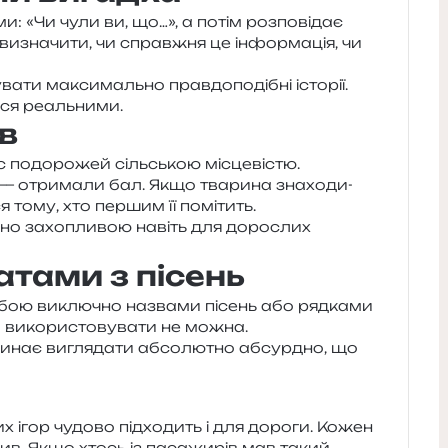
и: «Чи чули ви, що…», а потім роз­по­від­ає
визна­чи­ти, чи справ­жня це інфор­ма­ція, чи
­ти макси­маль­но прав­до­по­ді­бні істо­рії.
ться реальними.
в
 подо­ро­жей сіль­ською місце­ві­стю.
— отри­ма­ли бал. Якщо тва­ри­на зна­хо­ди­
я тому, хто пер­шим її помітить.
а­но захо­пли­вою навіть для доро­слих
тами з пісень
собою виклю­чно назва­ми пісень або ряд­ка­ми
 вико­ри­сто­ву­ва­ти не можна.
чи­нає вигля­да­ти абсо­лю­тно абсур­дно, що
их ігор чудо­во під­хо­дить і для доро­ги. Кожен
бив. Якщо хтось із паса­жи­рів мав такий