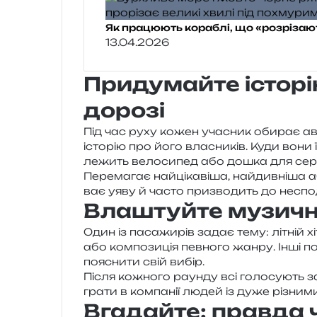
Як працюють кораблі, що «розрізають
13.04.2026
Придумайте історію
дорозі
Під час руху кожен уча­сник оби­рає авт
істо­рію про його вла­сни­ків. Куди вон
лежить вело­си­пед або дошка для се
Перемагає най­ці­ка­ві­ша, най­див­ні­ша а
ває уяву й часто при­зво­дить до неспо­д
Влаштуйте музичн
Один із паса­жи­рів задає тему: літній хі
або ком­по­зи­ція пев­но­го жанру. Інші по
поясни­ти свій вибір.
Після кожно­го раун­ду всі голо­су­ють з
грати в ком­па­нії людей із дуже різни­
Вгадайте: правда 