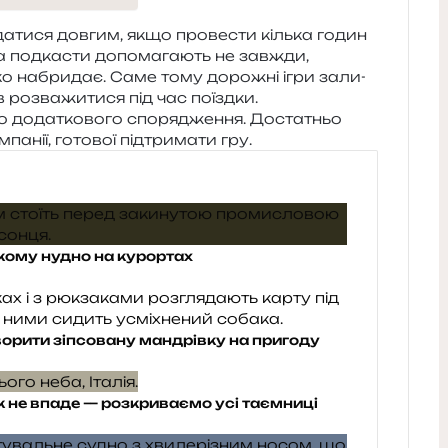
а­ти­ся дов­гим, якщо про­ве­сти кіль­ка годин
а под­ка­сти допо­ма­га­ють не зав­жди,
д­ко набри­дає. Саме тому доро­жні ігри зали­
 роз­ва­жи­ти­ся під час поїздки.
о дода­тко­во­го спо­ря­дже­н­ня. Достатньо
а­нії, гото­вої під­три­ма­ти гру.
 кому нудно на курортах
творити зіпсовану мандрівку на пригоду
к не впаде — розкриваємо усі таємниці