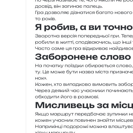
досвід, він заги­нає палець.
Гра дозво­ляє дізна­ти­ся бага­то ново­г
то років.
Я робив, а ви точно
Зворотна вер­сія попе­ре­дньої гри. Тепер
роби­ли в житті, спо­ді­ва­ю­чись, що інші
Часто саме ця гра від­кри­ває най­ди­во­
Заборонене слово
На поча­тку поїзд­ки оби­ра­є­ться слово,
ту. Це може бути назва міста при­зна­че­
нок».
Кожен, хто випад­ко­во вимо­вить забо­
Через деякий час уча­сни­ки почи­на­ють 
обхо­ди­ти його в розмові.
Мисливець за міс
Якщо мар­шрут перед­ба­чає зупин­ки на 
кожен уча­сник пови­нен зна­йти місце­
Наприкінці подо­ро­жі можна вла­шту­ва­ти
хід­ку маршруту.