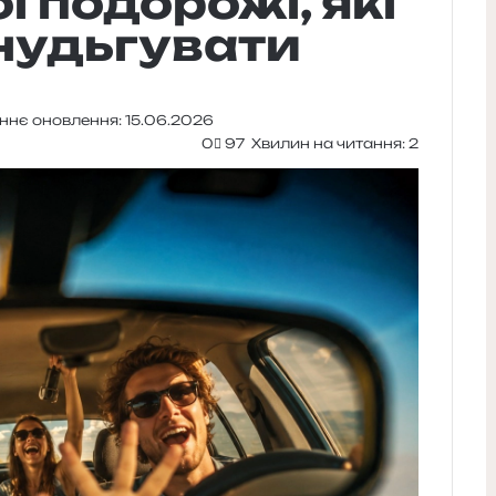
ї подорожі, які
нудьгувати
ннє оновлення: 15.06.2026
0
97
Хвилин на читання: 2