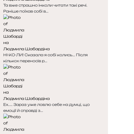
Та вже страшно інколи читати такі речі.
Раніше поїхав собі в...
Людмила Шабардіна
НІ-КО-ЛИ! Сказала я собі колись... Після
кількох переносів р...
Людмила Шабардіна
Ех..... Зараз уже ловлю себе на думці, що
емоції й справді з...