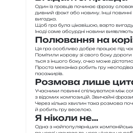
Один із грав­ців почи­нає фразу сло­ва­м
див­ний факт або нови­ну. Інші повин­ні 
вигадка.
Щоб гра була ціка­ві­шою, варто вига­ду­ва
Іноді саме абсур­дні нови­ни вияв­ля­ю­
Полювання на корі
Ця гра осо­бли­во добре пра­цює під час
Помітили коро­ву зі свого боку доро­ги 
ться з іншо­го боку, очко може діста­ти­с
Проста меха­ні­ка робить гру неспо­ді­в
пасажирів.
Розмова лише цита
Учасники повин­ні спіл­ку­ва­ти­ся між 
з відо­мих ком­по­зи­цій. Звичайні фрази
Через кіль­ка хви­лин така роз­мо­ва по
й робить гру веселою.
Я ніколи не…
Одна з най­по­пу­ляр­ні­ших ком­па­ній­ськ
по черзі нази­ває те, чого ніко­ли не ро