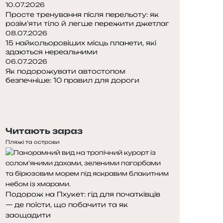
10.07.2026
Просте тренування після перельоту: як
розім’яти тіло й легше пережити джетлаг
08.07.2026
15 найкольоровіших місць планети, які
здаються нереальними
06.07.2026
Як подорожувати автостопом
безпечніше: 10 правил для дороги
Попередня
сторінка
Наступна
сторінка
Читають зараз
Пляжі та острови
Подорож на Пхукет: гід для початківців
— де поїсти, що побачити та як
заощадити