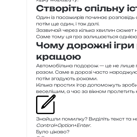
Створіть спільну і
Один із паса­жи­рів почи­нає роз­по­від
потім ще один, і так далі.
Зазвичай через кіль­ка хви­лин сюжет наб
Саме тому ця гра зали­ша­є­ться одні­єю
Чому дорожні ігри
кращою
Автомобільна подо­рож — це не лише пунк
разом. Саме в доро­зі часто наро­джу­ю­ть
потім зга­ду­ють роками.
Кілька про­стих ігор допо­мо­жуть зро­би­
весе­лі­шим, а час за вікном про­ле­тить
Знайшли помил­ку? Виділіть текст та нат
Control+Option+Enter
.
Було цікаво?