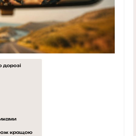
о дорозі
ликами
орож кращою