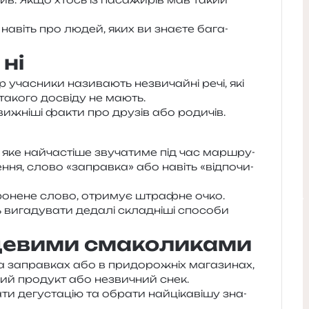
о навіть про людей, яких ви зна­є­те бага­
 ні
 уча­сни­ки нази­ва­ють незви­чай­ні речі, які
 тако­го досві­ду не мають.
ви­жні­ші факти про дру­зів або родичів.
 яке най­ча­сті­ше зву­ча­ти­ме під час мар­шру­
н­ня, слово «заправ­ка» або навіть «від­по­чи­
ро­не­не слово, отри­мує штра­фне очко.
вига­ду­ва­ти деда­лі скла­дні­ші спосо­би
цевими смаколиками
заправ­ках або в при­до­ро­жніх мага­зи­нах,
вий про­дукт або незви­чний снек.
 дегу­ста­цію та обра­ти най­ці­ка­ві­шу зна­