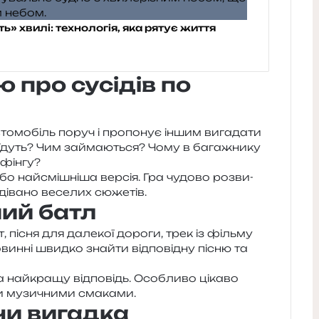
» хвилі: технологія, яка рятує життя
 про сусідів по
о­мо­біль поруч і про­по­нує іншим вига­да­ти
и їдуть? Чим займа­ю­ться? Чому в бага­жни­ку
рфінгу?
бо най­смі­шні­ша вер­сія. Гра чудо­во роз­ви­
і­ва­но весе­лих сюжетів.
ий батл
т, пісня для дале­кої доро­ги, трек із філь­му
вин­ні швид­ко зна­йти від­по­від­ну пісню та
а най­кра­щу від­по­відь. Особливо ціка­во
ми музи­чни­ми смаками.
чи вигадка