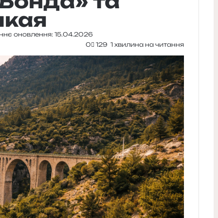
Бонда» та
икая
ннє оновлення: 15.04.2026
0
129
1 хвилина на читання