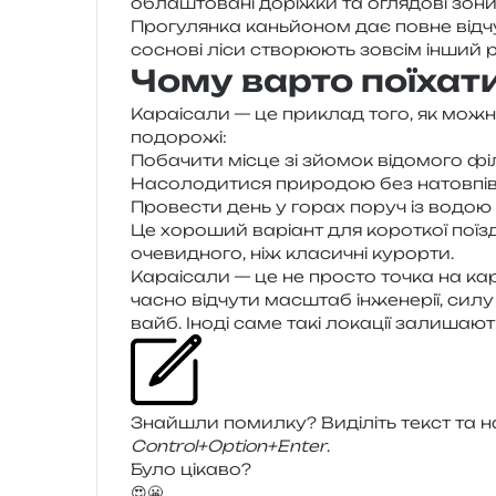
обла­што­ва­ні доріж­ки та огля­до­ві зон
Прогулянка кань­йо­ном дає повне від­чу­т
сосно­ві ліси ство­рю­ють зов­сім інший 
Чому варто поїхат
Караісали — це при­клад того, як можна 
подорожі:
Побачити місце зі зйо­мок відо­мо­го ф
Насолодитися при­ро­дою без натов­пів
Провести день у горах поруч із водою
Це хоро­ший варі­ант для коро­ткої поїз
оче­ви­дно­го, ніж кла­си­чні курорти.
Караісали — це не про­сто точка на кар
ча­сно від­чу­ти мас­штаб інже­не­рії, силу
вайб. Іноді саме такі лока­ції зали­ша­ю
Знайшли помил­ку? Виділіть текст та нат
Control+Option+Enter
.
Було цікаво?
😍
😬