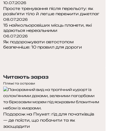
10.07.2026
Просте тренування після перельоту: як
розім’яти тіло й легше пережити джетлаг
08.07.2026
15 найкольоровіших місць планети, які
здаються нереальними
06.07.2026
Як подорожувати автостопом
безпечніше: 10 правил для дороги
Попередня
сторінка
Наступна
сторінка
Читають зараз
Пляжі та острови
Подорож на Пхукет: гід для початківців
— де поїсти, що побачити та як
заощадити