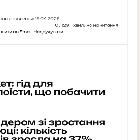
ннє оновлення: 15.04.2026
0
129
1 хвилина на читання
авити по Email
Надрукувати
т: гід для
 поїсти, що побачити
ідером зі зростання
ці: кількість
ів зросла на 37%