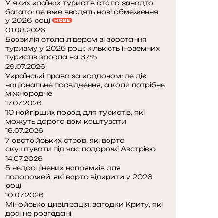
У яких країнах туристів стало занадто
багато: де вже вводять нові обмеження
у 2026 році
НОВЕ
01.08.2026
Бразилія стала лідером зі зростання
туризму у 2025 році: кількість іноземних
туристів зросла на 37%
29.07.2026
Українські права за кордоном: де діє
національне посвідчення, а коли потрібне
міжнародне
17.07.2026
10 найгірших порад для туристів, які
можуть дорого вам коштувати
16.07.2026
7 австрійських страв, які варто
скуштувати під час подорожі Австрією
14.07.2026
5 недооцінених напрямків для
подорожей, які варто відкрити у 2026
році
10.07.2026
Мінойська цивілізація: загадки Криту, які
досі не розгадані