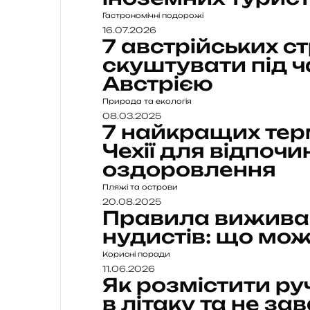
Гастрономічні подорожі
16.07.2026
7 австрійських ст
скуштувати під 
Австрією
Природа та екологія
08.03.2025
7 найкращих те
Чехії для відпочи
оздоровлення
Пляжі та острови
20.08.2025
Правила виживан
нудистів: що мож
Корисні поради
11.06.2026
Як розмістити р
в літаку та не з