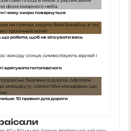
ти і чому скоро повернуться
ь що робити, щоб не зіпсувати весь
и і врятувати потопаючого
ніше: 10 правил для дороги
араісали
 за 40 – 50 км від Адана. Найзручніший спо­