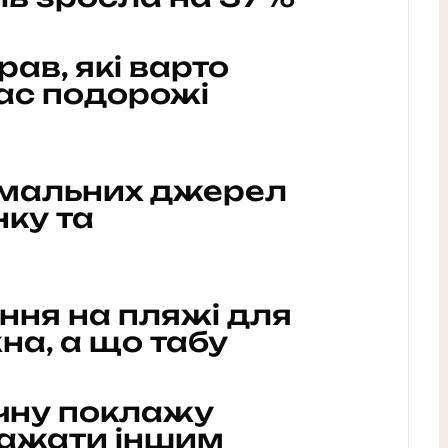
рав, які варто
час подорожі
рмальних джерел
нку та
ня на пляжі для
на, а що табу
учну поклажу
аважати іншим