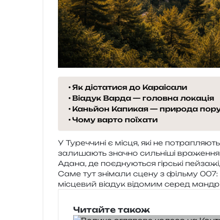
Як дістатися до Караісали
Віадук Варда — головна локація
Каньйон Капикая — природа пор
Чому варто поїхати
У Туреччині є місця, які не потра­пля­ють
зали­ша­ють зна­чно силь­ні­ші вра­же­н­н
Адана, де поєд­ну­ю­ться гір­ські пей­за­ж
Саме тут зні­ма­ли сцену з філь­му 00
місце­вий віа­дук відо­мим серед мандрі
Читайте також