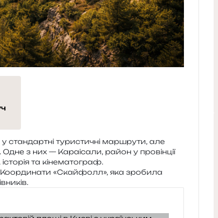
уч
 у стан­дар­тні тури­сти­чні мар­шру­ти, але
я. Одне з них — Караісали, район у про­він­ції
і, істо­рія та кінематограф.
7: Координати «Скайфолл», яка зро­би­ла
вників.