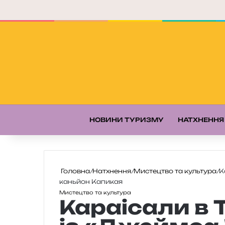
НОВИНИ ТУРИЗМУ
НАТХНЕННЯ
Головна
/
Натхнення
/
Мистецтво та культура
/
К
каньйон Капикая
Мистецтво та культура
Караісали в Т