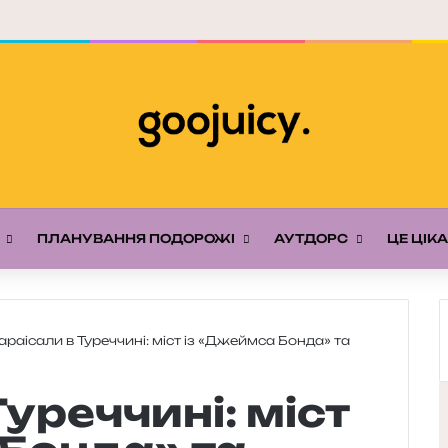
ПЛАНУВАННЯ ПОДОРОЖІ
АУТДОРС
ЦЕ ЦІК
араісали в Туреччині: міст із «Джеймса Бонда» та
уреччині: міст