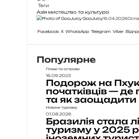
Теги
Азія
мистецтво та культура
GooJuicy
15.04.2026
Оста
Facebook
X
WhatsApp
Telegram
Viber
Відпр
Популярне
Пляжі та острови
16.09.2023
Подорож на Пхуке
початківців — де
та як заощадити
Новини туризму
01.08.2026
Бразилія стала л
туризму у 2025 ро
іноземних турист