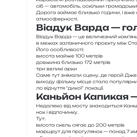
сіб — авто­мо­біль, оскіль­ки гро­мад­с
Дорога займає близь­ко годи­ни, і вже с
атмосферності.
Віадук Варда — го
Віадук Варда — це вели­че­зний кам’яний 
в межах залі­зни­чно­го про­є­кту між С
Його осо­бли­во­сті:
висо­та майже 100 метрів
дов­жи­на близь­ко 172 метрів
три вели­кі арки
Саме тут зні­ма­ли сцену, де герой Джей
вихо­ду філь­му місце стало попу­ляр­ни
ло від­чу­т­тя “дикої” локації.
Каньйон Капикая 
Недалеко від мосту зна­хо­ди­ться Каньй
нок і відпочинку.
Тут:
висо­та скель сягає до 200 метрів
мар­шрут для про­гу­ля­нок — понад 7 к