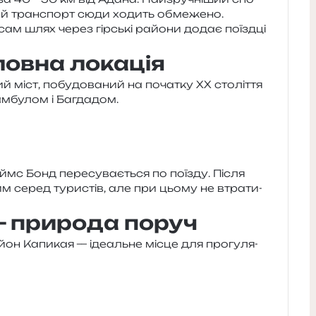
ький транс­порт сюди ходить обме­же­но.
ам шлях через гір­ські райо­ни додає поїзд­ці
ловна локація
міст, побу­до­ва­ний на поча­тку XX сто­лі­т­тя
тамбулом і Багдадом.
мс Бонд пере­су­ва­є­ться по поїзду. Після
м серед тури­стів, але при цьому не втра­ти­
— природа поруч
он Капикая — іде­аль­не місце для про­гу­ля­
м