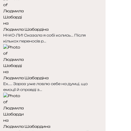
Людмила Шабардіна
НІ-КО-ЛИ! Сказала я собі колись... Після
кількох переносів р...
Людмила Шабардіна
Ех..... Зараз уже ловлю себе на думці, що
емоції й справді з...
Людмила Шабардина