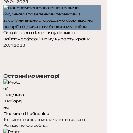
29.04.2025
Острів Івіса в Іспанії: путівник по
найатмосфернішому курорту країни
20.11.2023
Попередня
сторінка
Наступна
сторінка
Останні коментарі
Людмила Шабардіна
Та вже страшно інколи читати такі речі.
Раніше поїхав собі в...