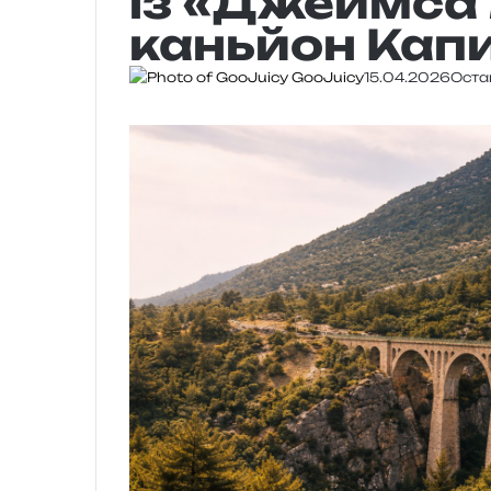
із «Джеймса 
каньйон Кап
GooJuicy
15.04.2026
Оста