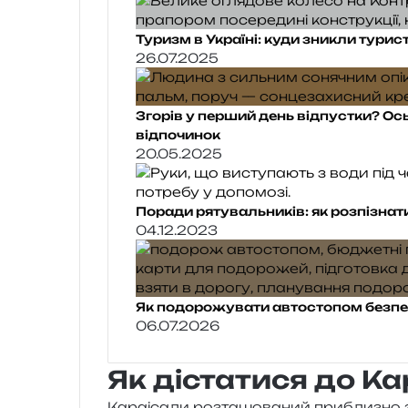
Туризм в Україні: куди зникли турис
26.07.2025
Згорів у перший день відпустки? Ос
відпочинок
20.05.2025
Поради рятувальників: як розпізнат
04.12.2023
Як подорожувати автостопом безпеч
06.07.2026
Як дістатися до К
Караісали роз­та­шо­ва­ний при­бли­зно