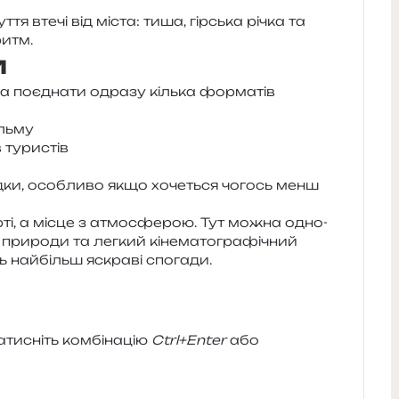
и
­тя втечі від міста: тиша, гір­ська річка та
ритм.
и
поєд­на­ти одра­зу кіль­ка фор­ма­тів
ільму
 туристів
д­ки, осо­бли­во якщо хоче­ться чогось менш
ті, а місце з атмо­сфе­рою. Тут можна одно­
 при­ро­ди та лег­кий кіне­ма­то­гра­фі­чний
ть най­більш яскра­ві спогади.
и­сніть ком­бі­на­цію
Ctrl+Enter
або