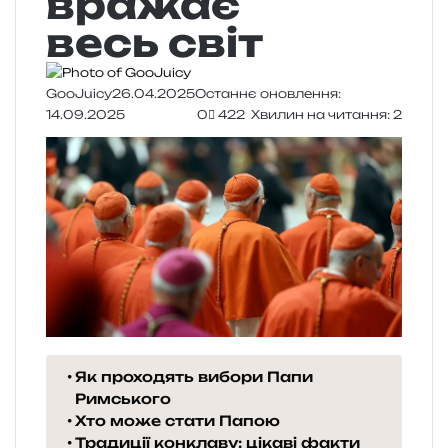
вражає
весь світ
GooJuicy
26.04.2025
Останнє оновлення:
14.09.2025
0
422
Хвилин на читання: 2
Як проходять вибори Папи
Римського
Хто може стати Папою
Традиції конклаву: цікаві факти