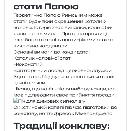
стати Папою
Теоретично Папою Римським може
стати будь-який охре­ще­ний като­лик-
чоло­вік. Історія знає випад­ки, коли оби­
ра­ли навіть мирян. Проте на пра­кти­ці
вже бага­то сто­літь пон­ти­фі­ка­ми ста­ють
виклю­чно кардинали.
Основні вимо­ги до кандидата:
Католик чоло­ві­чої статі
Нежонатий
Багаторічний досвід цер­ков­ної служби
Здатність об’­єд­ну­ва­ти різні гілки като­ли­
цької церкви
Цікаво, що навіть після вибо­ру кан­ди­дат
має під­твер­ди­ти своє прийня­т­тя посади.
Традиції конклаву: