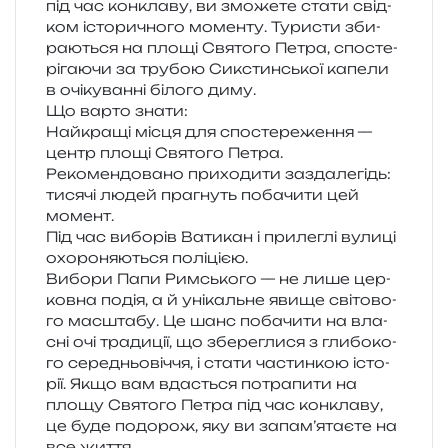
під час кон­кла­ву, ви змо­же­те стати свід­
ком істо­ри­чно­го момен­ту. Туристи зби­
ра­ю­ться на площі Святого Петра, спо­сте­
рі­га­ю­чи за тру­бою Сикстинської капе­ли
в очі­ку­ван­ні біло­го диму.
Що варто знати:
Найкращі місця для спо­сте­ре­же­н­ня —
центр площі Святого Петра.
Рекомендовано при­хо­ди­ти зазда­ле­гідь:
тися­чі людей пра­гнуть поба­чи­ти цей
момент.
Під час вибо­рів Ватикан і при­ле­глі вули­ці
охо­ро­ня­ю­ться поліцією.
Вибори Папи Римського — не лише цер­
ков­на подія, а й уні­каль­не явище сві­то­во­
го мас­шта­бу. Це шанс поба­чи­ти на вла­
сні очі тра­ди­ції, що збе­ре­гли­ся з гли­бо­ко­
го сере­дньо­віч­чя, і стати частин­кою істо­
рії. Якщо вам вда­сться потра­пи­ти на
площу Святого Петра під час кон­кла­ву,
це буде подо­рож, яку ви запа­м’я­та­є­те на
все життя.