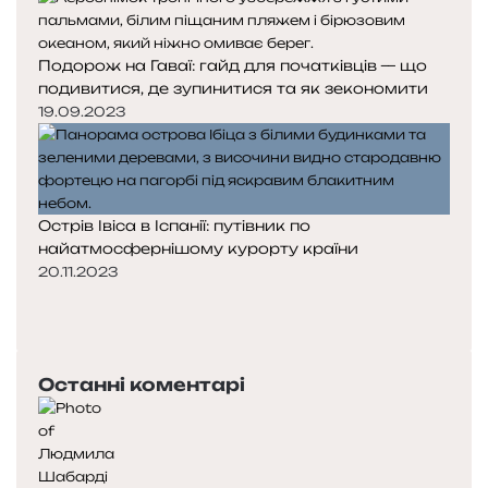
Подорож на Гаваї: гайд для початківців — що
подивитися, де зупинитися та як зекономити
19.09.2023
Острів Івіса в Іспанії: путівник по
найатмосфернішому курорту країни
20.11.2023
Попередня
сторінка
Наступна
сторінка
Останні коментарі