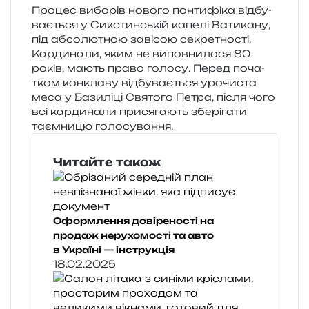
Процес вибо­рів ново­го пон­ти­фі­ка від­бу­
ва­є­ться у Сикстинській капе­лі Ватикану,
під абсо­лю­тною заві­сою секре­тно­сті.
Кардинали, яким не випов­ни­ло­ся 80
років, мають право голо­су. Перед поча­
тком кон­кла­ву від­бу­ва­є­ться уро­чи­ста
меса у Базиліці Святого Петра, після чого
всі кар­ди­на­ли при­ся­га­ють збе­рі­га­ти
таєм­ни­цю голосування.
Читайте також
Оформлення довіреності на
продаж нерухомості та авто
в Україні — інструкція
18.02.2025