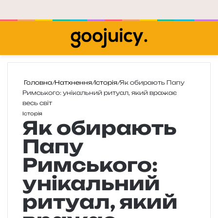
Меню
П
Головна
/
Натхнення
/
Історія
/
Як обирають Папу
Римського: унікальний ритуал, який вражає
весь світ
Історія
Як обирають
Папу
Римського:
унікальний
ритуал, який