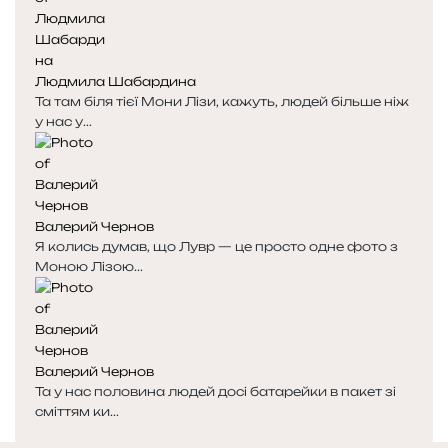
Людмила Шабардина
Та там біля тієї Мони Лізи, кажуть, людей більше ніж
у нас у...
Валерий Чернов
Я колись думав, що Лувр — це просто одне фото з
Моною Лізою...
Валерий Чернов
Та у нас половина людей досі батарейки в пакет зі
сміттям ки...