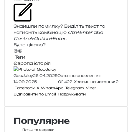
Знайшли помил­ку? Виділіть текст та
нати­сніть ком­бі­на­цію
Ctrl+Enter
або
Control+Option+Enter
.
Було цікаво?
😍
😬
Теги
Європа
історія
GooJuicy
26.04.2025
Останнє оновлення:
14.09.2025
0
422
Хвилин на читання: 2
Facebook
X
WhatsApp
Telegram
Viber
Відправити по Email
Надрукувати
Популярне
Пляжі та острови