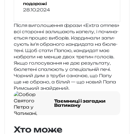
подорожі
28.10.2024
Після виго­ло­ше­н­ня фрази «Extra omnes»
всі сто­рон­ні зали­ша­ють капе­лу, і почи­на­
є­ться про­цес вибо­рів. Кардинали запи­
су­ють ім’я обра­но­го кан­ди­да­та на бюле­
те­ні. Щоб стати Папою, кан­ди­дат має
набра­ти не менше двох тре­тин голосів.
Якщо голо­су­ва­н­ня не дає резуль­та­ту,
бюле­те­ні спа­лю­ють у спе­ці­аль­ній печі.
Чорний дим з труби озна­чає, що Папу
ще не обра­но, а білий — що новий Папа
Римський знайдений.
Таємниці і загадки
Ватикану
Хто може