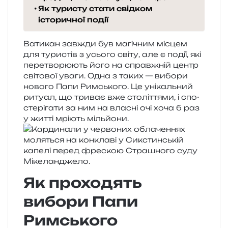
Як туристу стати свідком
історичної події
Ватикан зав­жди був магі­чним місцем
для тури­стів з усьо­го світу, але є події, які
пере­тво­рю­ють його на справ­жній центр
сві­то­вої уваги. Одна з таких — вибо­ри
ново­го Папи Римського. Це уні­каль­ний
риту­ал, що три­ває вже сто­лі­т­тя­ми, і спо­
сте­рі­га­ти за ним на вла­сні очі хоча б раз
у житті мрі­ють мільйони.
Як проходять
вибори Папи
Римського