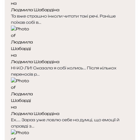
Людмила Шабардіна
Та вже страшно інколи читати такі речі. Раніше
поїхав собі в...
Людмила Шабардіна
НІ-КО-ЛИ! Сказала я собі колись... Після кількох
переносів р...
Людмила Шабардіна
Ех..... Зараз уже ловлю себе на думці, що емоції й
справді з...