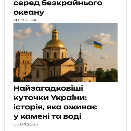
серед безкрайнього
океану
20.12.2024
Найзагадковіші
куточки України:
історія, яка оживає
у камені та воді
03.04.2025