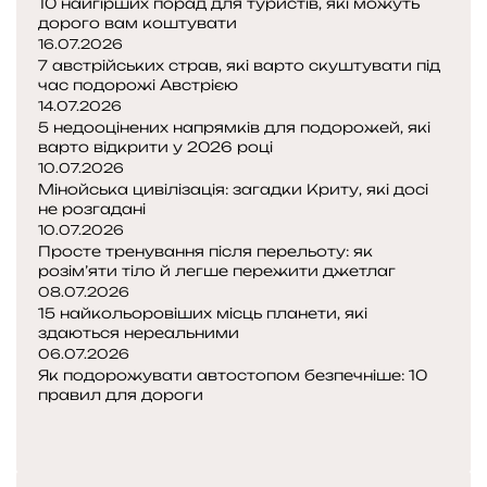
10 найгірших порад для туристів, які можуть
дорого вам коштувати
16.07.2026
7 австрійських страв, які варто скуштувати під
час подорожі Австрією
14.07.2026
5 недооцінених напрямків для подорожей, які
варто відкрити у 2026 році
10.07.2026
Мінойська цивілізація: загадки Криту, які досі
не розгадані
10.07.2026
Просте тренування після перельоту: як
розім’яти тіло й легше пережити джетлаг
08.07.2026
15 найкольоровіших місць планети, які
здаються нереальними
06.07.2026
Як подорожувати автостопом безпечніше: 10
правил для дороги
Попередня
сторінка
Наступна
сторінка