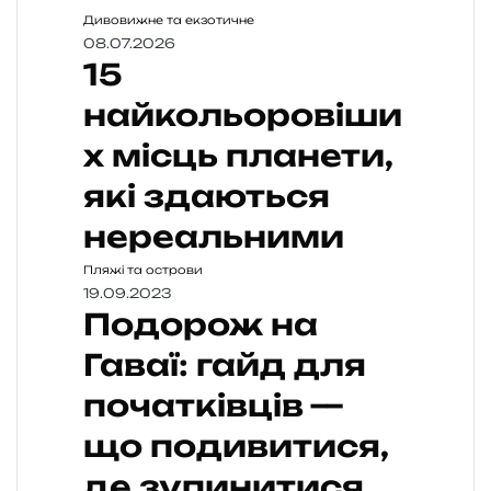
Дивовижне та екзотичне
08.07.2026
15
найкольоровіши
х місць планети,
які здаються
нереальними
Пляжі та острови
19.09.2023
Подорож на
Гаваї: гайд для
початківців —
що подивитися,
де зупинитися