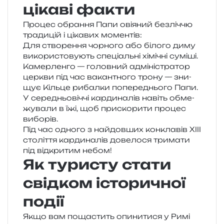
цікаві факти
Процес обра­н­ня Папи ові­я­ний без­ліч­чю
тра­ди­цій і ціка­вих моментів:
Для ство­ре­н­ня чор­но­го або біло­го диму
вико­ри­сто­ву­ють спе­ці­аль­ні хімі­чні суміші.
Камерленго — голов­ний адмі­ні­стра­тор
цер­кви під час вакан­тно­го трону — зни­
щує Кільце рибал­ки попе­ре­дньо­го Папи.
У сере­дньо­віч­чі кар­ди­на­лів навіть обме­
жу­ва­ли в їжі, щоб при­ско­ри­ти про­цес
виборів.
Під час одно­го з най­дов­ших кон­кла­вів XIII
сто­лі­т­тя кар­ди­на­лів дове­ло­ся три­ма­ти
під від­кри­тим небом!
Як туристу стати
свідком історичної
події
Якщо вам поща­стить опи­ни­ти­ся у Римі