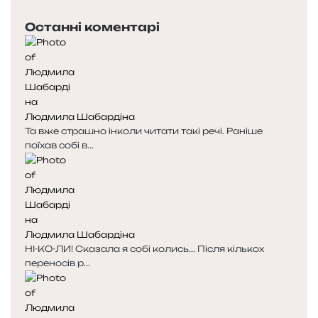
Останні коментарі
Людмила Шабардіна
Та вже страшно інколи читати такі речі. Раніше
поїхав собі в...
Людмила Шабардіна
НІ-КО-ЛИ! Сказала я собі колись... Після кількох
переносів р...