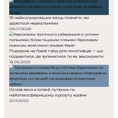
15 найкольоровіших місць планети, які
здаються нереальними
08.07.2026
Подорож на Гаваї: гайд для початківців — що
подивитися, де зупинитися та як зекономити
19.09.2023
Острів Івіса в Іспанії: путівник по
найатмосфернішому курорту країни
20.11.2023
Попередня
сторінка
Наступна
сторінка