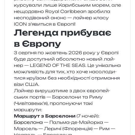
кур­су­ва­ли лише Карибським морем, але
нещо­дав­но Royal Caribbean зро­би­ла
неспо­ді­ва­ний анонс — лай­нер класу
ICON з’явиться в Європі!
Легенда прибуває
в Європу
З сер­пня по жов­тень 2026 року у Європі
буде досту­пний абсо­лю­тно новий лай­
нер — LEGEND OF THE SEAS. Це уні­каль­на
можли­вість для тих, хто хоче насо­ло­ди­
ти­ся кру­ї­зом без необ­хі­дно­сті отри­ма­н­ня
візи США.
Лайнер виру­ша­ти­ме з двох євро­пей­
ських пор­тів — Барселони та Риму
(Чивітавекк’я), про­по­ну­ю­чи такі
маршрути:
Маршрут з Барселони
(7 ночей):
Барселона
— Пальма-де-Майорка —
Марсель — Леричі (Флоренція) — Рим —
Неаполь — Барселона.