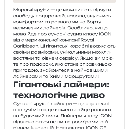
Морські кру­ї­зи — це можли­вість від­чу­ти
сво­бо­ду подо­ро­жей, насо­ло­джу­ю­чись
ком­фор­том та роз­ва­га­ми на борту
вели­че­зних лай­не­рів. Особливо, якщо
мова йде про суча­сні судна класу ICON
від аме­ри­кан­ської ком­па­нії Royal
Caribbean. Ці гігант­ські кора­блі вра­жа­ють
сво­ї­ми роз­мі­ра­ми, уні­каль­ни­ми можли­
во­стя­ми та рів­нем сер­ві­су. Якщо ви мрі­є­
те про подо­рож, яка стане справ­жньою
при­го­дою, зна­йом­те­ся з най­но­ві­ши­ми
лай­не­ра­ми та їхні­ми маршрутами!
Гігантські лайнери:
технологічне диво
Сучасні кру­ї­зні лай­не­ри — це справ­жні
пла­ву­чі міста, де кожен зна­йде роз­ва­ги
на будь-який смак. Лайнери класу ICON
від­зна­ча­ю­ться не лише роз­мі­ра­ми, а й
рів­нем інно­ва­цій. Наприклад, ICON OF