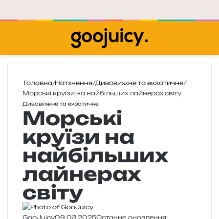
Меню
П
Головна
/
Натхнення
/
Дивовижне та екзотичне
/
Морські круїзи на найбільших лайнерах світу
Дивовижне та екзотичне
Морські
круїзи на
найбільших
лайнерах
світу
GooJuicy
09.03.2025
Останнє оновлення: