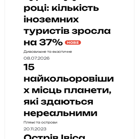
році: кількість
іноземних
туристів зросла
на 37%
НОВЕ
Дивовижне та екзотичне
08.07.2026
15
найкольоровіши
х місць планети,
які здаються
нереальними
Пляжі та острови
20.11.2023
Острів Івіса