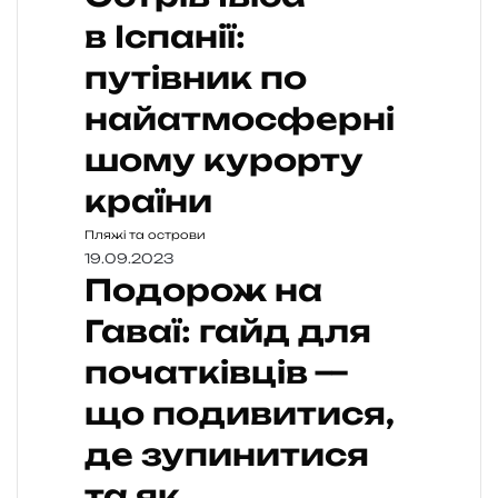
в Іспанії:
путівник по
найатмосферні
шому курорту
країни
Пляжі та острови
19.09.2023
Подорож на
Гаваї: гайд для
початківців —
що подивитися,
де зупинитися
та як