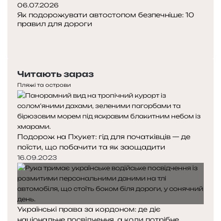
06.07.2026
Як подорожувати автостопом безпечніше: 10
правил для дороги
Попередня
сторінка
Наступна
сторінка
Читають зараз
Пляжі та острови
Подорож на Пхукет: гід для початківців — де
поїсти, що побачити та як заощадити
16.09.2023
Українські права за кордоном: де діє
національне посвідчення, а коли потрібне