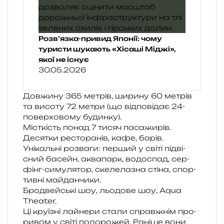
Розв’язка-привид Японії: чому
туристи шукають «Хісаші Міджі»,
якої не існує
30.05.2026
Довжину 365 метрів, шири­ну 60 метрів
та висо­ту 72 метри (що від­по­від­ає 24-
повер­хо­во­му будинку).
Місткість понад 7 тисяч пасажирів.
Десятки ресто­ра­нів, кафе, барів.
Унікальні роз­ва­ги: пер­ший у світі під­ві­
сний басейн, аква­парк, водо­спад, сер­
фінг-симу­ля­тор, ске­ле­ла­зна стіна, спор­
тив­ні майданчики.
Бродвейські шоу, льо­до­ве шоу, Aqua
Theater.
Ці кру­ї­зні лай­не­ри стали справ­жнім про­
ри­вом у світі подо­ро­жей. Раніше вони