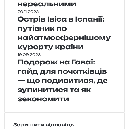
нереальними
20.11.2023
Острів Івіса в Іспанії:
путівник по
найатмосфернішому
курорту країни
19.09.2023
Подорож на Гаваї:
гайд для початківців
— що подивитися, де
зупинитися та як
зекономити
Залишити відповідь