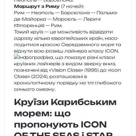
Маршрут з Риму
(7 ночей):
Рим — Неаполь — Барселона — Пальма-
де-Майорка — Марсель — Леричі
(Флоренція) — Рим.
Такий круїз — це можли­вість від­ві­да­ти
одра­зу кіль­ка євро­пей­ських країн, насо­
ло­ди­ти­ся кра­сою Середземного моря та
від­чу­ти всю роз­кіш лай­не­ра класу ICON.
Круїзи Карибським
морем: що
пропонують ICON
OF THE SEAS і STAR