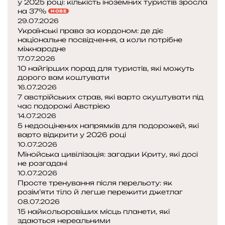
у 2025 році: кількість іноземних туристів зросла
на 37%
НОВЕ
29.07.2026
Українські права за кордоном: де діє
національне посвідчення, а коли потрібне
міжнародне
17.07.2026
10 найгірших порад для туристів, які можуть
дорого вам коштувати
16.07.2026
7 австрійських страв, які варто скуштувати під
час подорожі Австрією
14.07.2026
5 недооцінених напрямків для подорожей, які
варто відкрити у 2026 році
10.07.2026
Мінойська цивілізація: загадки Криту, які досі
не розгадані
10.07.2026
Просте тренування після перельоту: як
розім’яти тіло й легше пережити джетлаг
08.07.2026
15 найкольоровіших місць планети, які
здаються нереальними