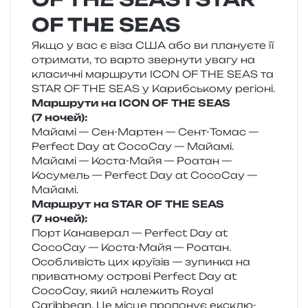
OF THE SEAS
Якщо у вас є віза США або ви пла­ну­є­те її
отри­ма­ти, то варто звер­ну­ти увагу на
кла­си­чні мар­шру­ти ICON OF THE SEAS та
STAR OF THE SEAS у Карибському регіоні.
Маршрути на ICON OF THE SEAS
(7 ночей):
Майамі — Сен-Мартен — Сент-Томас —
Perfect Day at CocoCay — Майамі.
Майамі — Коста-Майя — Роатан —
Косумель — Perfect Day at CocoCay —
Майамі.
Маршрут на STAR OF THE SEAS
(7 ночей):
Порт Канаверал — Perfect Day at
CocoCay — Коста-Майя — Роатан.
Особливість цих кру­ї­зів — зупин­ка на
при­ва­тно­му остро­ві Perfect Day at
CocoCay, який нале­жить Royal
Caribbean. Це місце про­по­нує екс­клю­