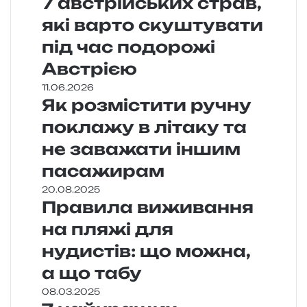
7 австрійських страв,
які варто скуштувати
під час подорожі
Австрією
11.06.2026
Як розмістити ручну
поклажу в літаку та
не заважати іншим
пасажирам
20.08.2025
Правила виживання
на пляжі для
нудистів: що можна,
а що табу
08.03.2025