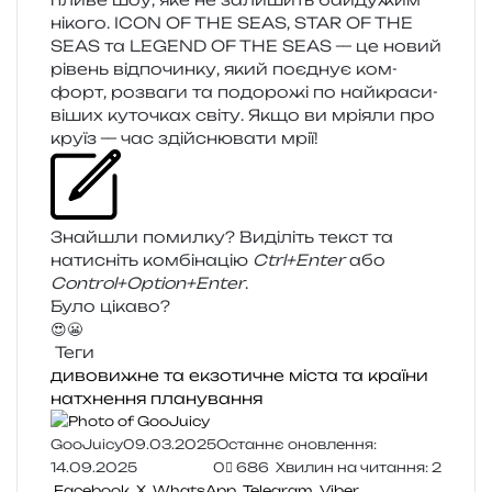
ніко­го. ICON OF THE SEAS, STAR OF THE
SEAS та LEGEND OF THE SEAS — це новий
рівень від­по­чин­ку, який поєд­нує ком­
форт, роз­ва­ги та подо­ро­жі по най­кра­си­
ві­ших куто­чках світу. Якщо ви мрі­я­ли про
круїз — час здій­сню­ва­ти мрії!
Знайшли помил­ку? Виділіть текст та
нати­сніть ком­бі­на­цію
Ctrl+Enter
або
Control+Option+Enter
.
Було цікаво?
😍
😬
Теги
дивовижне та екзотичне
міста та країни
натхнення
планування
GooJuicy
09.03.2025
Останнє оновлення:
14.09.2025
0
686
Хвилин на читання: 2
Facebook
X
WhatsApp
Telegram
Viber