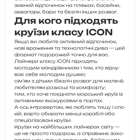
зив­ний від­по­чи­нок на пля­жах, басей­ни,
аква­парк, бари та без­ліч інших розваг.
Для кого підходять
круїзи класу ICON
Якщо ви люби­те актив­ний від­по­чи­нок,
нові вра­же­н­ня та техно­ло­гі­чні дива — цей
фор­мат подо­ро­жей точно для вас.
Лайнери класу ICON підходять:
моло­дим ман­дрів­ни­кам і тим, хто від­чу­
ває себе моло­дим душею;
сім’ям з дітьми (без­ліч роз­ваг для малечі);
люби­те­лям роз­ко­ші та комфорту;
тим, хто хоче поєд­на­ти мор­ський круїз із
актив­ни­ми екс­кур­сі­я­ми в портах.
А ось інтро­вер­там, які люблять тишу і спо­
кій, варто оби­ра­ти менші кора­блі або
спе­ці­а­лі­зо­ва­ні круїзи.
Круїзи на най­біль­ших лай­не­рах світу —
це не про­сто подо­рож, а справ­жнє захо­
пли­ве шоу, яке не зали­шить бай­ду­жим