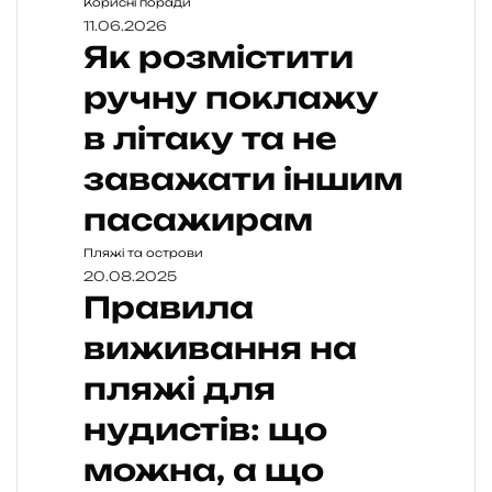
Корисні поради
11.06.2026
Як розмістити
ручну поклажу
в літаку та не
заважати іншим
пасажирам
Пляжі та острови
20.08.2025
Правила
виживання на
пляжі для
нудистів: що
можна, а що